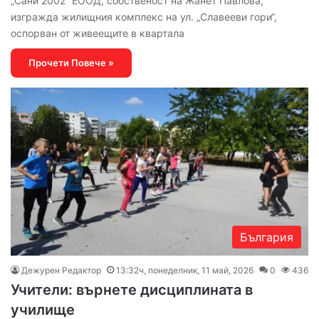
„Сани 2002“ ЕООД, собственост на Жанет Павлова,
изгражда жилищния комплекс на ул. „Славееви гори“,
оспорван от живеещите в квартала
Прочети Повече »
България
Дежурен Редактор
13:32ч, понеделник, 11 май, 2026
0
436
Учители: върнете дисциплината в
училище