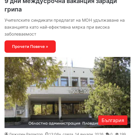
9 дни междусрочна ваканция заради
грипа
Учителските синдикати предлагат на МОН удължаване на
ваканцията като най-ефективна мярка при висока
заболеваемост
Прочети Повече »
България
Дежурен Редактор
13:06ч, сряда, 14 януари, 2026
0
199