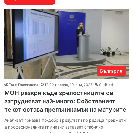
България
Таня Грозданова
17:09ч, сряда, 10 юни, 2026
0
441
МОН разкри къде зрелостниците се
затрудняват най-много: Собственият
текст остава препъникамък на матурите
Анализът показва по-добри резултати по редица предмети,
а професионалните гимназии запазват стабилно