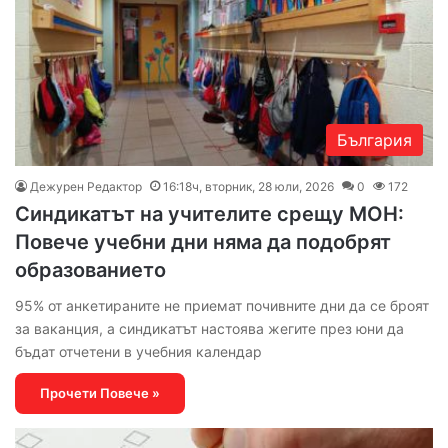
България
Дежурен Редактор
16:18ч, вторник, 28 юли, 2026
0
172
Синдикатът на учителите срещу МОН:
Повече учебни дни няма да подобрят
образованието
95% от анкетираните не приемат почивните дни да се броят
за ваканция, а синдикатът настоява жегите през юни да
бъдат отчетени в учебния календар
Прочети Повече »