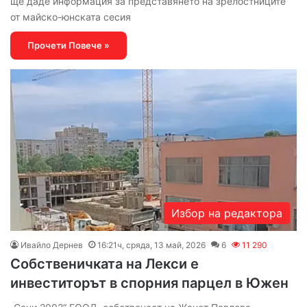
ще даде информация за представянето на зрелостниците
от майско-юнската сесия
Прочети Повече »
Избор на редактора
Ивайло Дернев
16:21ч, сряда, 13 май, 2026
6
11 290
Собственичката на Лекси е
инвеститорът в спорния парцел в Южен