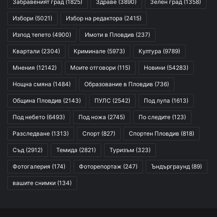
Забравеният град
(1825)
Здраве
(3890)
Зелен град
(1358)
Избори
(5021)
Избор на редактора
(2415)
Изпод тепето
(4900)
Имоти в Пловдив
(237)
Квартали
(2304)
Криминале
(5973)
Култура
(9789)
Мнения
(12142)
Моите отговори
(115)
Новини
(54283)
Нощна смяна
(1484)
Образование в Пловдив
(736)
Община Пловдив
(2143)
ПУЛС
(2542)
Под лупа
(1613)
Под небето
(6493)
Под ножа
(2745)
По следите
(123)
Разследване
(1313)
Спорт
(827)
Спортен Пловдив
(818)
Съд
(2912)
Темида
(2821)
Туризъм
(323)
Фотогалерия
(174)
Фоторепортаж
(247)
Ъндърграунд
(89)
вашите снимки
(134)