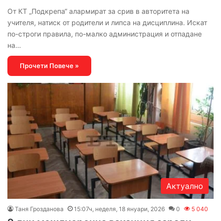
От КТ „Подкрепа“ алармират за срив в авторитета на
учителя, натиск от родители и липса на дисциплина. Искат
по-строги правила, по-малко администрация и отпадане
на…
Прочети Повече »
Актуално
Таня Грозданова
15:07ч, неделя, 18 януари, 2026
0
5 040