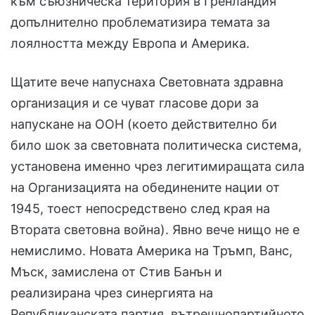
към съюзническа територия в Гренландия
допълнително проблематизира темата за
лоялността между Европа и Америка.
Щатите вече напуснаха Световната здравна
организация и се чуват гласове дори за
напускане на ООН (което действително би
било шок за световната политическа система,
установена именно чрез легитимиращата сила
на Организацията на обединените нации от
1945, тоест непосредствено след края на
Втората световна война). Явно вече нищо не е
немислимо. Новата Америка на Тръмп, Ванс,
Мъск, замислена от Стив Банън и
реализирана чрез синергията на
Републиканската партия, вътрешнопартийното