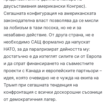
двусъстамвния американски Конгрес).
Сегашната конфигурация на американската
законодателна власт позволява да се мисли
за лобизъм в тази посока, но не и за
незабавно действие. От друга страна, не е
необходимо САЩ формално да напускат
НАТО, за да паралризират дейността му:
достатъчно е да изтеглят силите си от Европа
и да спрат финансирането на съвместните
проекти с Канада и европейските партньори –
идея, която очевидно не е чужда на екипа на
Тръмп при сегашната тенденция на
конфронтация с всички доскорошни съозници
от демократичния лагер.