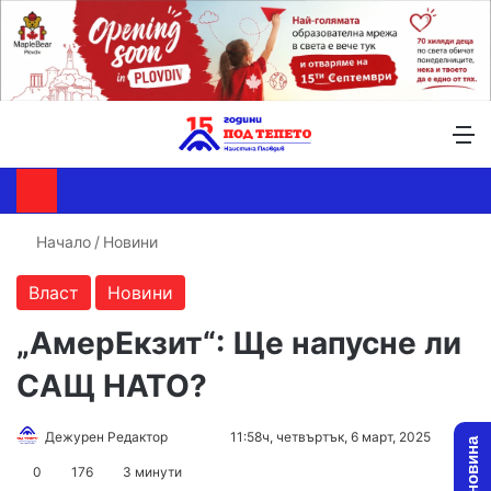
Търсене ...
Switch skin
М
Начало
/
Новини
Власт
Новини
„АмерЕкзит“: Ще напусне ли
САЩ НАТО?
Follow
Send
Дежурен Редактор
11:58ч, четвъртък, 6 март, 2025
on
an
0
176
3 минути
X
email