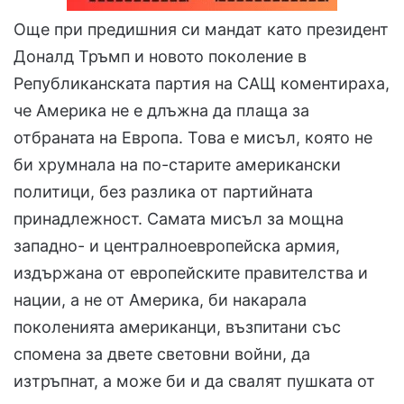
Още при предишния си мандат като президент
Доналд Тръмп и новото поколение в
Републиканската партия на САЩ коментираха,
че Америка не е длъжна да плаща за
отбраната на Европа. Това е мисъл, която не
би хрумнала на по-старите американски
политици, без разлика от партийната
принадлежност. Самата мисъл за мощна
западно- и централноевропейска армия,
издържана от европейските правителства и
нации, а не от Америка, би накарала
поколенията американци, възпитани със
спомена за двете световни войни, да
изтръпнат, а може би и да свалят пушката от