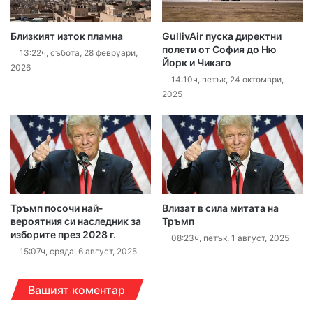
Близкият изток пламна
GullivAir пуска директни
полети от София до Ню
13:22ч, събота, 28 февруари,
Йорк и Чикаго
2026
14:10ч, петък, 24 октомври,
2025
Тръмп посочи най-
Влизат в сила митата на
вероятния си наследник за
Тръмп
изборите през 2028 г.
08:23ч, петък, 1 август, 2025
15:07ч, сряда, 6 август, 2025
Вашият коментар