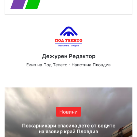
Дежурен Редактор
Екип на Под Тепето - Наистина Пловдив
Website
Facebook
X
YouTube
Instagram
Новини
Пожарникари спасиха дете от водите
на язовир край Пловдив