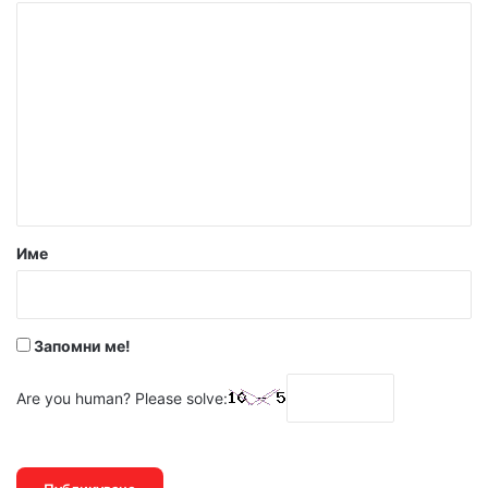
К
о
м
е
н
т
а
р
Име
:
*
Запомни ме!
Are you human? Please solve: