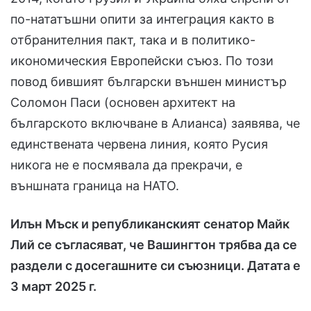
по-нататъшни опити за интеграция както в
отбранителния пакт, така и в политико-
икономическия Европейски съюз. По този
повод бившият български външен министър
Соломон Паси (основен архитект на
българското включване в Алианса) заявява, че
единствената червена линия, която Русия
никога не е посмявала да прекрачи, е
външната граница на НАТО.
Илън Мъск и републиканският сенатор Майк
Лий се съгласяват, че Вашингтон трябва да се
раздели с досегашните си съюзници. Датата е
3 март 2025 г.