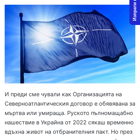
Изпрати новина
И преди сме чували как Организацията на
Северноатлантическия договор е обявявана за
мъртва или умираща. Руското пълномащабно
нашествие в Украйна от 2022 сякаш временно
вдъхна живот на отбранителния пакт. Но през