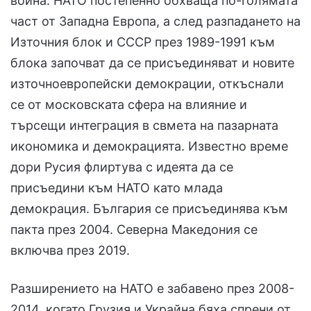
война. НАТО постепенно обхваща по-голямата
част от Западна Европа, а след разпадането на
Източния блок и СССР през 1989-1991 към
блока започват да се присъединяват и новите
източноевропейски демокрации, откъснали
се от московската сфера на влияние и
търсещи интеграция в свмета на пазарната
икономика и демокрацията. Известно време
дори Русия флиртува с идеята да се
присъедини към НАТО като млада
демокрация. България се присъединява към
пакта през 2004. Северна Македония се
включва през 2019.
Разширението на НАТО е забавено през 2008-
2014, когато Грузия и Украйна бяха спрени от