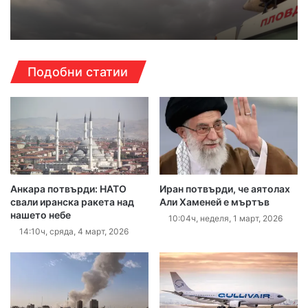
Подобни статии
Анкара потвърди: НАТО
Иран потвърди, че аятолах
свали иранска ракета над
Али Хаменей е мъртъв
нашето небе
10:04ч, неделя, 1 март, 2026
14:10ч, сряда, 4 март, 2026