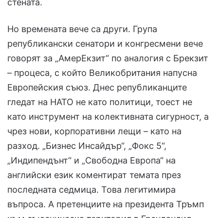
стената.
Но времената вече са други. Група
републикански сенатори и конгресмени вече
говорят за „АмерЕкзит“ по аналогия с Брекзит
– процеса, с който Великобритания напусна
Европейския съюз. Днес републиканците
гледат на НАТО не като политици, тоест не
като инструмент на колективната сигурност, а
чрез нови, корпоративни лещи – като на
разход. „Бизнес Инсайдър“, „Фокс 5“,
„Индипендънт“ и „Свободна Европа“ на
английски език коментират темата през
последната седмица. Това легитимира
въпроса. А претенциите на президента Тръмп