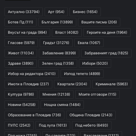
Актуално
(33794)
Арт
(954)
Бизнес
(1654)
Ботев Пд
(111)
България
(13899)
Вашите писма
(206)
Вкусът на града
(994)
Власт
(4082)
Героите на деня
(1964)
Гласове
(5979)
Градът
(31276)
Евала
(1067)
Живот
(11034)
Забавление
(8399)
Забравеният град
(1825)
Здраве
(3890)
Зелен град
(1358)
Избори
(5020)
Избор на редактора
(2410)
Изпод тепето
(4899)
Имоти в Пловдив
(237)
Квартали
(2304)
Криминале
(5963)
Култура
(9786)
Мнения
(12138)
Моите отговори
(115)
Новини
(54258)
Нощна смяна
(1484)
Образование в Пловдив
(736)
Община Пловдив
(2143)
ПУЛС
(2542)
Под лупа
(1613)
Под небето
(6493)
Под ножа
(2745)
По следите
(123)
Разследване
(1312)