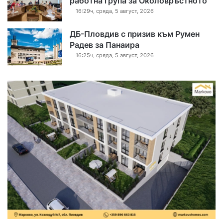
работна група за Околовръстното
16:29ч, сряда, 5 август, 2026
ДБ-Пловдив с призив към Румен
Радев за Панаира
16:25ч, сряда, 5 август, 2026