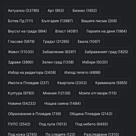
Актуално
(33785)
Арт
(953)
Бизнес
(1652)
Ботев Пд
(111)
България
(13887)
Вашите писма
(206)
Вкусът на града
(994)
Власт
(4081)
Героите на деня
(1964)
Гласове
(5979)
Градът
(31265)
Евала
(1067)
Живот
(11030)
Забавление
(8397)
Забравеният град
(1825)
Здраве
(3890)
Зелен град
(1358)
Избори
(5020)
Избор на редактора
(2408)
Изпод тепето
(4899)
Имоти в Пловдив
(237)
Квартали
(2302)
Криминале
(5955)
Култура
(9783)
Мнения
(12136)
Моите отговори
(115)
Новини
(54232)
Нощна смяна
(1484)
Образование в Пловдив
(736)
Община Пловдив
(2143)
ПУЛС
(2542)
Под лупа
(1613)
Под небето
(6493)
Под ножа
(2745)
По следите
(123)
Разследване
(1310)