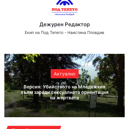
Дежурен Редактор
Екип на Под Тепето - Наистина Пловдив
Website
Facebook
X
YouTube
Instagram
Актуално
Версия: Убийството на Младежкия
хълм заради сексуалната ориентация
на жертвата