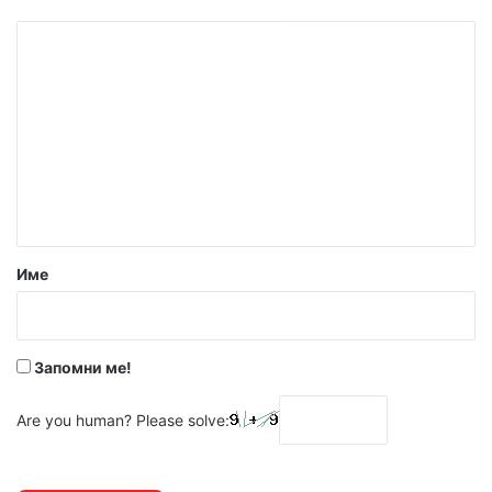
К
о
м
е
н
т
а
р
Име
:
*
Запомни ме!
Are you human? Please solve: