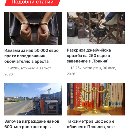
Подобни статии
Разкриха джебчийска
Измама за над 50 000 евро
кражба на 250 евро в
прати пловдивчанин
заведение в „Тракия“
окончателно в ареста
13:26ч, четвъртък, 30 юли,
14:20ч, вторник, 4 август,
2026
2026
Започва изграждане на нов
Таксиметров шофьор е
600-метров тротоар в
обвинен в Пловдив, че е