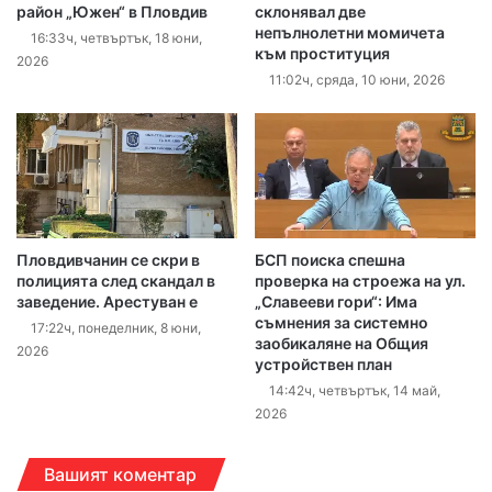
район „Южен“ в Пловдив
склонявал две
непълнолетни момичета
16:33ч, четвъртък, 18 юни,
към проституция
2026
11:02ч, сряда, 10 юни, 2026
Пловдивчанин се скри в
БСП поиска спешна
полицията след скандал в
проверка на строежа на ул.
заведение. Арестуван е
„Славееви гори“: Има
съмнения за системно
17:22ч, понеделник, 8 юни,
заобикаляне на Общия
2026
устройствен план
14:42ч, четвъртък, 14 май,
2026
Вашият коментар