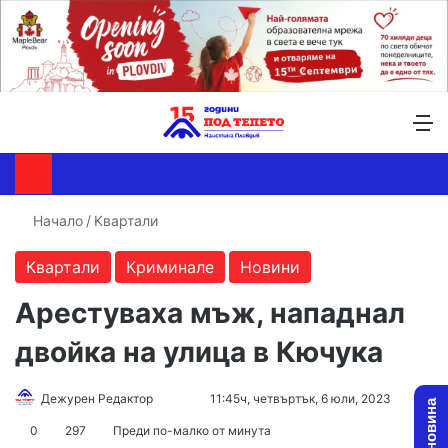
Търсене ...
Switch skin
М
Начало
/
Квартали
Квартали
Криминале
Новини
Арестуваха мъж, нападнал
двойка на улица в Кючука
Follow
Send
Дежурен Редактор
11:45ч, четвъртък, 6 юли, 2023
on
an
0
297
Преди по-малко от минута
X
email