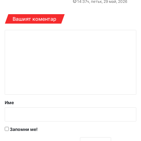
14:37ч, петък, 29 май, 2026
Вашият коментар
К
о
м
е
н
т
а
р
Име
:
*
Запомни ме!