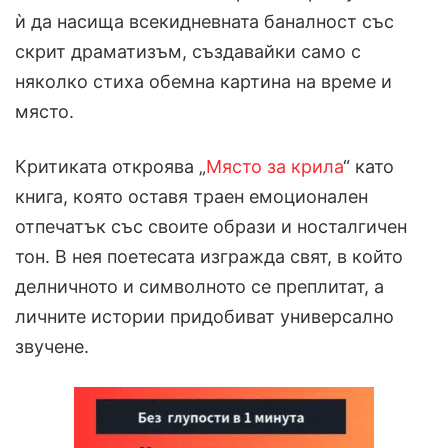
ѝ да насища всекидневната баналност със
скрит драматизъм, създавайки само с
няколко стиха обемна картина на време и
място.
Критиката откроява „
Място за крила
“ като
книга, която оставя траен емоционален
отпечатък със своите образи и носталгичен
тон. В нея поетесата изгражда свят, в който
делничното и символното се преплитат, а
личните истории придобиват универсално
звучене.