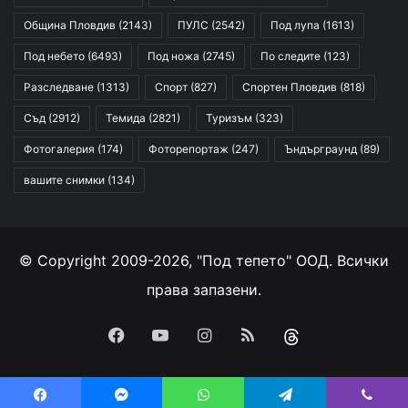
Община Пловдив
(2143)
ПУЛС
(2542)
Под лупа
(1613)
Под небето
(6493)
Под ножа
(2745)
По следите
(123)
Разследване
(1313)
Спорт
(827)
Спортен Пловдив
(818)
Съд
(2912)
Темида
(2821)
Туризъм
(323)
Фотогалерия
(174)
Фоторепортаж
(247)
Ъндърграунд
(89)
вашите снимки
(134)
© Copyright 2009-2026, "Под тепето" ООД. Всички
права запазени.
Facebook
YouTube
Instagram
RSS
Threads