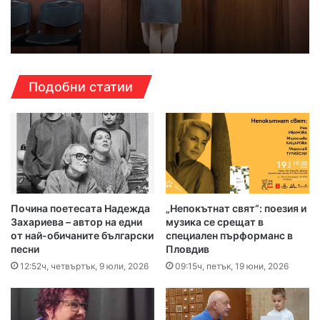
Подобни статии
Почина поетесата Надежда
„Непокътнат свят“: поезия и
Захариева – автор на едни
музика се срещат в
от най-обичаните български
специален пърформанс в
песни
Пловдив
12:52ч, четвъртък, 9 юли, 2026
09:15ч, петък, 19 юни, 2026