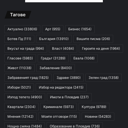
Тагове
Актуално
(33806)
Арт
(955)
Бизнес
(1654)
Ботев Пд
(111)
България
(13910)
Вашите писма
(206)
Вкусът на града
(994)
Власт
(4084)
Героите на деня
(1964)
Гласове
(5983)
Градът
(31289)
Евала
(1068)
Живот
(11038)
Забавление
(8400)
Забравеният град
(1825)
Здраве
(3890)
Зелен град
(1358)
Избори
(5021)
Избор на редактора
(2415)
Изпод тепето
(4900)
Имоти в Пловдив
(237)
Квартали
(2304)
Криминале
(5973)
Култура
(9789)
Мнения
(12142)
Моите отговори
(115)
Новини
(54283)
Нощна смяна
(1484)
Образование в Пловдив
(736)