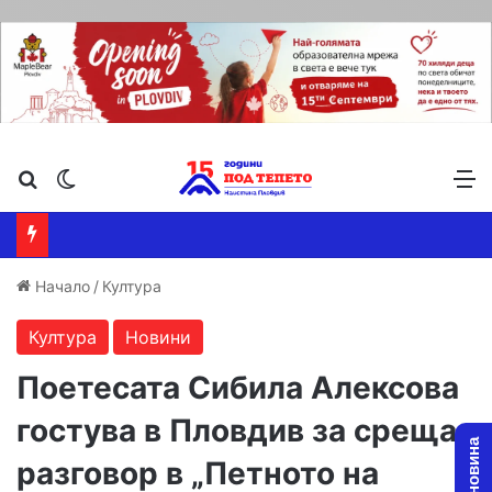
Търсене ...
Switch skin
М
Начало
/
Култура
Култура
Новини
Поетесата Сибила Алексова
гостува в Пловдив за среща
разговор в „Петното на