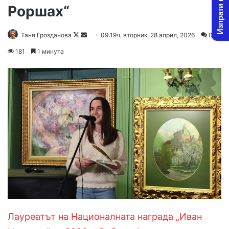
Изпрати новина
Роршах“
Follow
Send
Таня Грозданова
09:19ч, вторник, 28 април, 2026
0
on
an
181
1 минута
X
email
Лауреатът на Националната награда „Иван