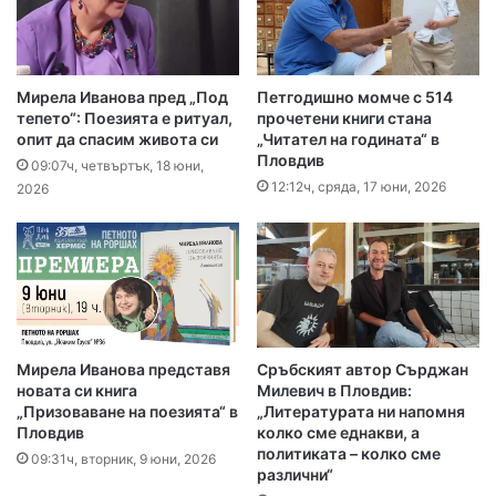
Мирела Иванова пред „Под
Петгодишно момче с 514
тепето“: Поезията е ритуал,
прочетени книги стана
опит да спасим живота си
„Читател на годината“ в
Пловдив
09:07ч, четвъртък, 18 юни,
12:12ч, сряда, 17 юни, 2026
2026
Мирела Иванова представя
Сръбският автор Сърджан
новата си книга
Милевич в Пловдив:
„Призоваване на поезията“ в
„Литературата ни напомня
Пловдив
колко сме еднакви, а
политиката – колко сме
09:31ч, вторник, 9 юни, 2026
различни“