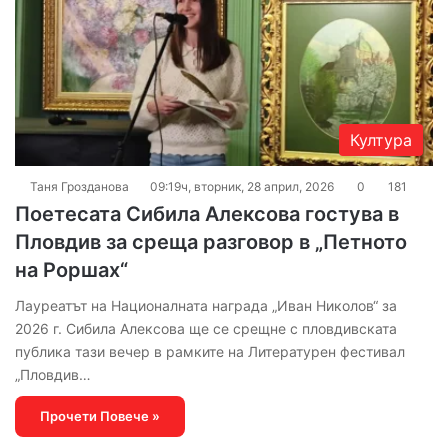
Култура
Таня Грозданова
09:19ч, вторник, 28 април, 2026
0
181
Поетесата Сибила Алексова гостува в
Пловдив за среща разговор в „Петното
на Роршах“
Лауреатът на Националната награда „Иван Николов“ за
2026 г. Сибила Алексова ще се срещне с пловдивската
публика тази вечер в рамките на Литературен фестивал
„Пловдив…
Прочети Повече »