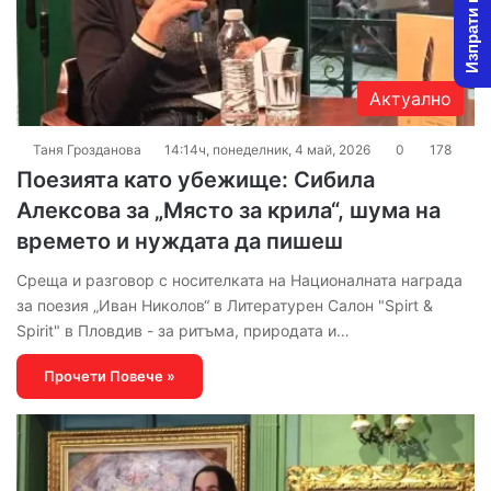
Изпрати новина
Актуално
Таня Грозданова
14:14ч, понеделник, 4 май, 2026
0
178
Поезията като убежище: Сибила
Алексова за „Място за крила“, шума на
времето и нуждата да пишеш
Среща и разговор с носителката на Националната награда
за поезия „Иван Николов“ в Литературен Салон "Spirt &
Spirit" в Пловдив - за ритъма, природата и…
Прочети Повече »