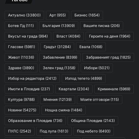
Актуално
(33800)
Арт
(955)
Бизнес
(1654)
Ботев Пд
(111)
България
(13909)
Вашите писма
(206)
Вкусът на града
(994)
Власт
(4084)
Героите на деня
(1964)
Гласове
(5981)
Градът
(31284)
Евала
(1068)
Живот
(11036)
Забавление
(8399)
Забравеният град
(1825)
Здраве
(3890)
Зелен град
(1358)
Избори
(5021)
Избор на редактора
(2412)
Изпод тепето
(4899)
Имоти в Пловдив
(237)
Квартали
(2304)
Криминале
(5969)
Култура
(9788)
Мнения
(12139)
Моите отговори
(115)
Новини
(54275)
Нощна смяна
(1484)
Образование в Пловдив
(736)
Община Пловдив
(2143)
ПУЛС
(2542)
Под лупа
(1613)
Под небето
(6493)