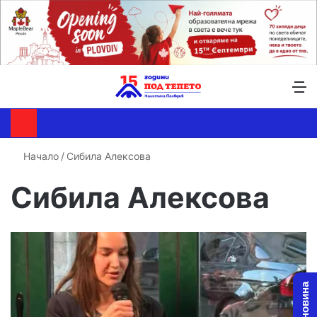
Търсене ...
Switch skin
М
Начало
/
Сибила Алексова
Сибила Алексова