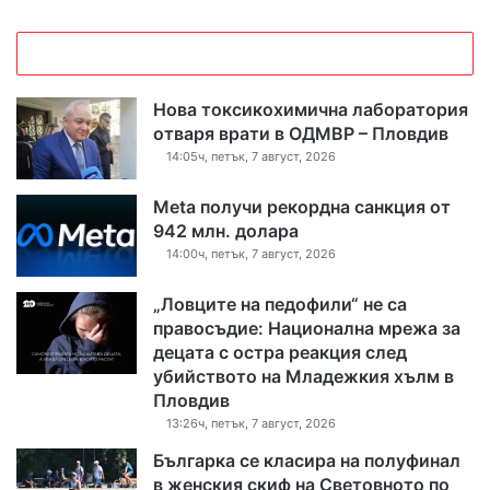
Нова токсикохимична лаборатория
отваря врати в ОДМВР – Пловдив
14:05ч, петък, 7 август, 2026
Meta получи рекордна санкция от
942 млн. долара
14:00ч, петък, 7 август, 2026
„Ловците на педофили“ не са
правосъдие: Национална мрежа за
децата с остра реакция след
убийството на Младежкия хълм в
Пловдив
13:26ч, петък, 7 август, 2026
Българка се класира на полуфинал
в женския скиф на Световното по