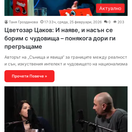
Актуално
Таня Грозданова
17:33ч, сряда, 25 февруари, 2026
0
203
Цветозар Цаков: И наяве, и насън се
борим с чудовища – понякога дори ги
прегръщаме
Авторът на „Сънища и явища“ за границите между реалност
и сън, изкуствения интелект и чудовището на национализма
Прочети Повече »