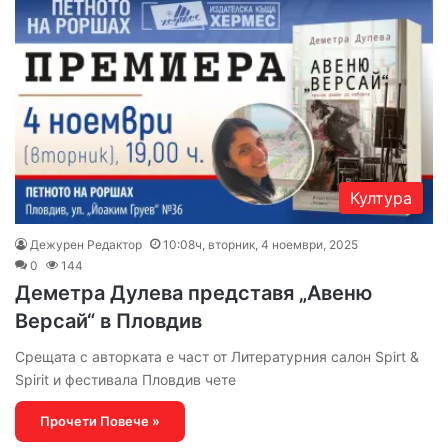
Култура
Дежурен Редактор
10:08ч, вторник, 4 ноември, 2025
0
144
Деметра Дулева представя „Авеню
Версай“ в Пловдив
Срещата с авторката е част от Литературния салон Spirt &
Spirit и фестивала Пловдив чете
Прочети Повече »