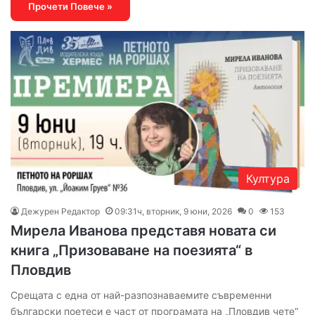
Прочети Повече »
Култура
Дежурен Редактор
09:31ч, вторник, 9 юни, 2026
0
153
Мирела Иванова представя новата си
книга „Призоваване на поезията“ в
Пловдив
Срещата с една от най-разпознаваемите съвременни
български поетеси е част от програмата на „Пловдив чете“