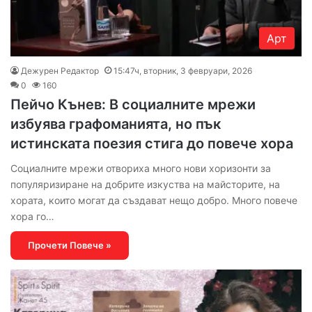
Арт
Дежурен Редактор
15:47ч, вторник, 3 февруари, 2026
0
160
Пейчо Кънев: В социалните мрежи
избуява графоманията, но пък
истинската поезия стига до повече хора
Социалните мрежи отвориха много нови хоризонти за
популяризиране на добрите изкуства на майсторите, на
хората, които могат да създават нещо добро. Много повече
хора го…
Прочети Повече »