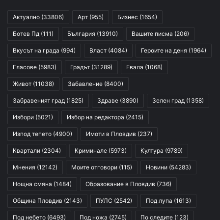
Актуално
(33806)
Арт
(955)
Бизнес
(1654)
Ботев Пд
(111)
България
(13910)
Вашите писма
(206)
Вкусът на града
(994)
Власт
(4084)
Героите на деня
(1964)
Гласове
(5983)
Градът
(31289)
Евала
(1068)
Живот
(11038)
Забавление
(8400)
Забравеният град
(1825)
Здраве
(3890)
Зелен град
(1358)
Избори
(5021)
Избор на редактора
(2415)
Изпод тепето
(4900)
Имоти в Пловдив
(237)
Квартали
(2304)
Криминале
(5973)
Култура
(9789)
Мнения
(12142)
Моите отговори
(115)
Новини
(54283)
Нощна смяна
(1484)
Образование в Пловдив
(736)
Община Пловдив
(2143)
ПУЛС
(2542)
Под лупа
(1613)
Под небето
(6493)
Под ножа
(2745)
По следите
(123)