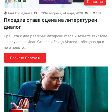
Гласове
Таня Грозданова
08:33ч, вторник, 24 март, 2026
0
151
Пловдив става сцена на литературен
диалог
Срещата с два различни авторски гласа и техните текстове
– в случая на Иван Станев и Елица Матева - обещава да е
не е просто…
Прочети Повече »