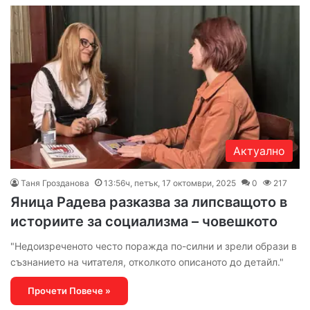
Актуално
Таня Грозданова
13:56ч, петък, 17 октомври, 2025
0
217
Яница Радева разказва за липсващото в
историите за социализма – човешкото
"Недоизреченото често поражда по-силни и зрели образи в
съзнанието на читателя, отколкото описаното до детайл."
Прочети Повече »