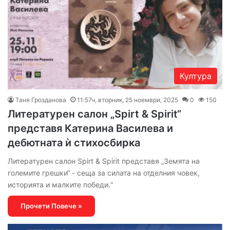
Култура
Таня Грозданова
11:57ч, вторник, 25 ноември, 2025
0
150
Литературен салон „Spirt & Spirit“
представя Катерина Василева и
дебютната ѝ стихосбирка
Литературен салон Spirt & Spirit представя „Земята на
големите грешки“ - сеща за силата на отделния човек,
историята и малките победи.“
Прочети Повече »