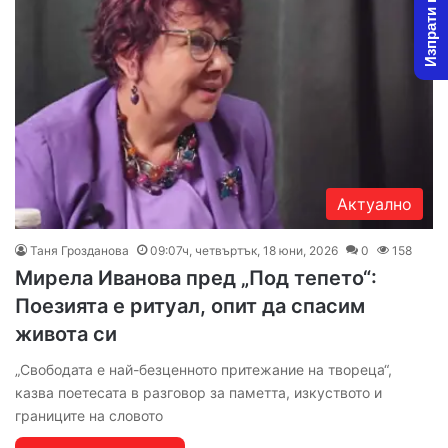
Изпрати новина
Актуално
Таня Грозданова
09:07ч, четвъртък, 18 юни, 2026
0
158
Мирела Иванова пред „Под тепето“:
Поезията е ритуал, опит да спасим
живота си
„Свободата е най-безценното притежание на твореца“,
казва поетесата в разговор за паметта, изкуството и
границите на словото