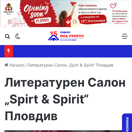
Търсене ...
Switch skin
М
Начало
/
Литературен Салон „Spirt & Spirit“ Пловдив
Литературен Салон
„Spirt & Spirit“
Пловдив