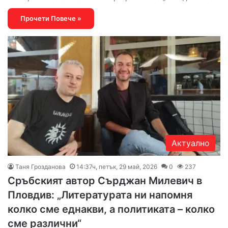
Прочети Повече »
Актуално
Таня Грозданова
14:37ч, петък, 29 май, 2026
0
237
Сръбският автор Сърджан Милевич в
Пловдив: „Литературата ни напомня
колко сме еднакви, а политиката – колко
сме различни“