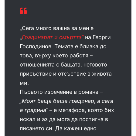
„Сега много важна за мен е
„
Градинарят и смъртта“
на Георги
Господинов. Темата е близка до
това, върху което работя –
отношенията с бащата, неговото
присъствие и отсъствие в живота
ми.
Първото изречение в романа –
„Моят баща беше градинар, а сега
е градина“
– е метафора, която бих
искал и аз да мога да постигна в
писането си. Да кажеш едно