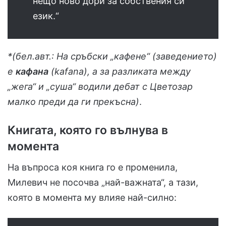
нещо ново дори за собствения си
език.“
*(бел.авт.: На сръбски „кафене“ (заведението)
е
кафана
(kafana), а за разликата между
„жега“ и „суша“ водили дебат с Цветозар
малко преди да ги прекъсна)
.
Книгата, която го вълнува в
момента
На въпроса коя книга го е променила,
Милевич не посочва „най-важната“, а тази,
която в момента му влияе най-силно: