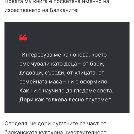
Новата му книга е посветена именно на
израстването на Балканите:
„Интересува ме как онова, което
сме чували като деца – от баби,
дядовци, съседи, от улицата, от
семейната маса – ни е оформило.
Как ни е научило да гледаме света.
Дори как толкова лесно псуваме.“
Споделя, че дори ругатните са част от
балканската културна чувствителност: