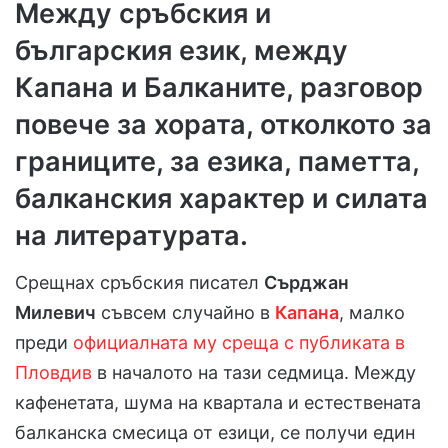
Между сръбския и
българския език, между
Капана и Балканите, разговор
повече за хората, отколкото за
границите, за езика, паметта,
балканския характер и силата
на литературата.
Срещнах сръбския писател
Сърджан
Милевич
съвсем случайно в
Капана
, малко
преди
официалната му среща с публиката в
Пловдив
в началото на тази седмица. Между
кафенетата, шума на квартала и естествената
балканска смесица от езици, се получи един