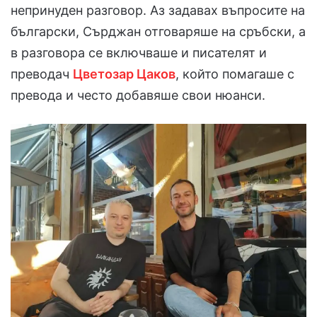
непринуден разговор. Аз задавах въпросите на
български, Сърджан отговаряше на сръбски, а
в разговора се включваше и писателят и
преводач
Цветозар Цаков
, който помагаше с
превода и често добавяше свои нюанси.