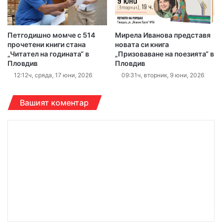
Петгодишно момче с 514
Мирела Иванова представя
прочетени книги стана
новата си книга
„Читател на годината“ в
„Призоваване на поезията“ в
Пловдив
Пловдив
12:12ч, сряда, 17 юни, 2026
09:31ч, вторник, 9 юни, 2026
Вашият коментар
К
о
м
е
н
т
а