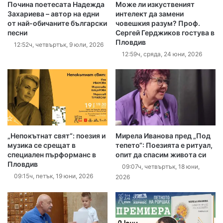
Почина поетесата Надежда
Може ли изкуственият
Захариева – автор на едни
интелект да замени
от най-обичаните български
човешкия разум? Проф.
песни
Сергей Герджиков гостува в
Пловдив
12:52ч, четвъртък, 9 юли, 2026
12:59ч, сряда, 24 юни, 2026
„Непокътнат свят“: поезия и
Мирела Иванова пред „Под
музика се срещат в
тепето“: Поезията е ритуал,
специален пърформанс в
опит да спасим живота си
Пловдив
09:07ч, четвъртък, 18 юни,
09:15ч, петък, 19 юни, 2026
2026