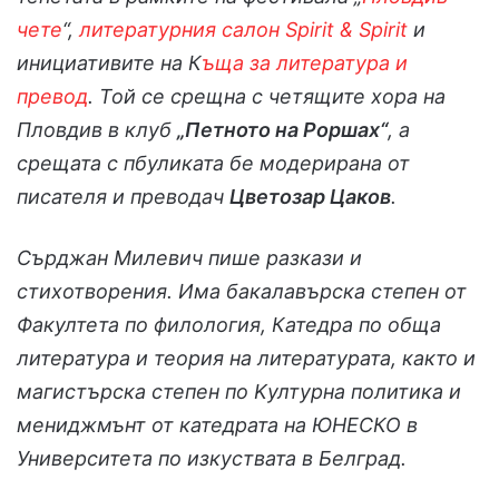
чете
“,
литературния салон Spirit & Spirit
и
инициативите на К
ъща за литература и
превод
. Той се срещна с четящите хора на
Пловдив в клуб
„Петното на Роршах“
, а
срещата с пбуликата бе модерирана от
писателя и преводач
Цветозар Цаков
.
Сърджан Милевич пише разкази и
стихотворения. Има бакалавърска степен от
Факултета по филология, Катедра по обща
литература и теория на литературата, както и
магистърска степен по Kултурна политика и
мениджмънт от катедрата на ЮНЕСКО в
Университета по изкуствата в Белград.