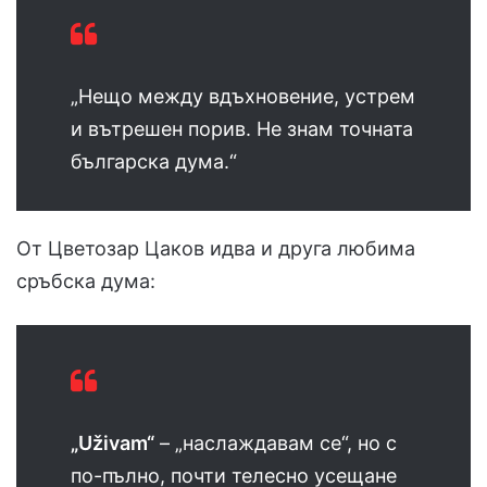
„Нещо между вдъхновение, устрем
и вътрешен порив. Не знам точната
българска дума.“
От Цветозар Цаков идва и друга любима
сръбска дума:
„Uživam“
– „наслаждавам се“, но с
по-пълно, почти телесно усещане