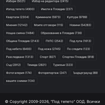
Избори
(5021)
Избор на редактора
(2415)
Изпод тепето
(4900)
Имоти в Пловдив
(237)
Квартали
(2304)
Криминале
(5973)
Култура
(9789)
Мнения
(12142)
Моите отговори
(115)
Новини
(54283)
Нощна смяна
(1484)
Образование в Пловдив
(736)
Община Пловдив
(2143)
ПУЛС
(2542)
Под лупа
(1613)
Под небето
(6493)
Под ножа
(2745)
По следите
(123)
Разследване
(1313)
Спорт
(827)
Спортен Пловдив
(818)
Съд
(2912)
Темида
(2821)
Туризъм
(323)
Фотогалерия
(174)
Фоторепортаж
(247)
Ъндърграунд
(89)
вашите снимки
(134)
© Copyright 2009-2026, "Под тепето" ООД. Всички