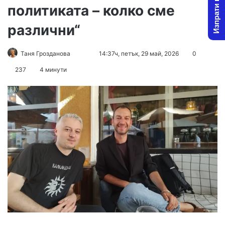
Изпрати новина
политиката – колко сме
различни“
Follow
Send
Таня Грозданова
14:37ч, петък, 29 май, 2026
0
on
an
237
4 минути
X
email