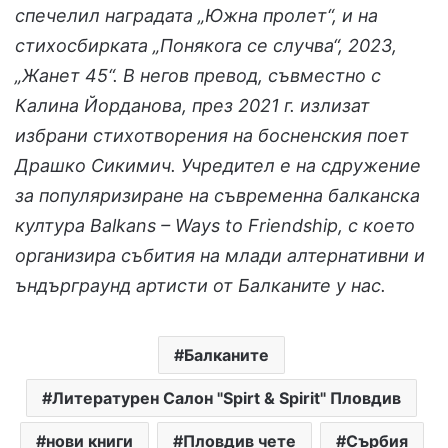
спечелил наградата „Южна пролет“, и на
стихосбирката „Понякога се случва“, 2023,
„Жанет 45“. В негов превод, съвместно с
Калина Йорданова, през 2021 г. излизат
избрани стихотворения на босненския поет
Драшко Сикимич. Учредител е на сдружение
за популяризиране на съвременна балканска
култура Balkans – Ways to Friendship, с което
организира събития на млади алтернативни и
ъндърграунд артисти от Балканите у нас.
Балканите
Литературен Салон "Spirt & Spirit" Пловдив
нови книги
Пловдив чете
Сърбия