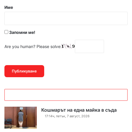
р
Име
:
*
Запомни ме!
Are you human? Please solve:
Кошмарът на една майка в съда
17:14ч, петък, 7 август, 2026