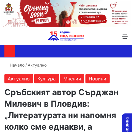
Търсене ...
Switch skin
М
Начало
/
Актуално
Актуално
Култура
Мнения
Новини
Сръбският автор Сърджан
Милевич в Пловдив:
„Литературата ни напомня
колко сме еднакви, а