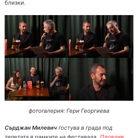
близки.
фотогалерия: Гери Георгиева
Сърджан Милевич
гостува в града под
тепетата в рамките на фестивала „
Пловдив