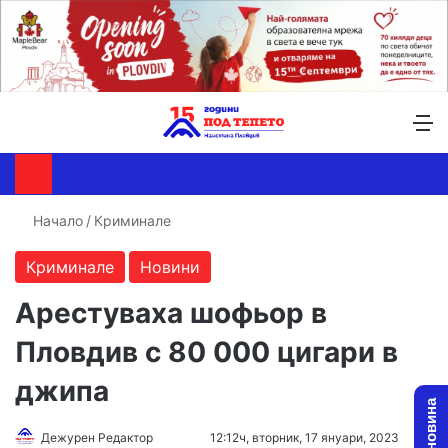
Търсене ...
Switch skin
М
Начало
/
Криминале
Криминале
Новини
Арестуваха шофьор в
Пловдив с 80 000 цигари в
джипа
Follow
Send
Дежурен Редактор
12:12ч, вторник, 17 януари, 2023