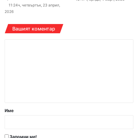
11:24ч, четвъртък, 23 април,
2026
Вашият коментар
К
о
м
е
н
т
а
р
Име
:
*
Запомни ме!