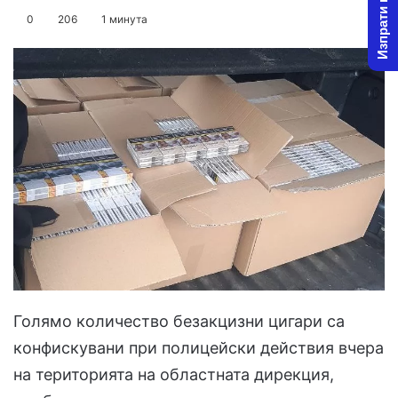
Изпрати новина
on
an
0
206
1 минута
X
email
Голямо количество безакцизни цигари са
конфискувани при полицейски действия вчера
на територията на областната дирекция,