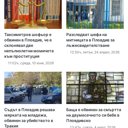
Таксиметров шофьор е
Разследват шефа на
обвинен в Пловдив, че е
митницата в Пловдив за
склонявал две
лъжесвидетелстване
непълнолетни момичета
12:30ч, петък, 24 април, 2026
към проституция
11:02ч, сряда, 10 юни, 2026
Съдът в Пловдив решава
Баща е обвинен за смъртта
мярката на младежа,
на двумесечното си бебе в
обвинен за убийството в
Пловдивско
Тракия
13:47ч, сряда, 4 март, 2026