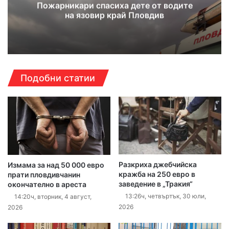
Пожарникари спасиха дете от водите
на язовир край Пловдив
Подобни статии
Разкриха джебчийска
Измама за над 50 000 евро
кражба на 250 евро в
прати пловдивчанин
заведение в „Тракия“
окончателно в ареста
13:26ч, четвъртък, 30 юли,
14:20ч, вторник, 4 август,
2026
2026