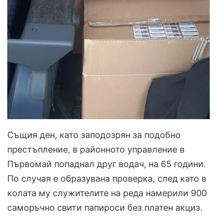
Същия ден, като заподозрян за подобно
престъпление, в районното управление в
Първомай попаднал друг водач, на 65 години.
По случая е образувана проверка, след като в
колата му служителите на реда намерили 900
саморъчно свити папироси без платен акциз.