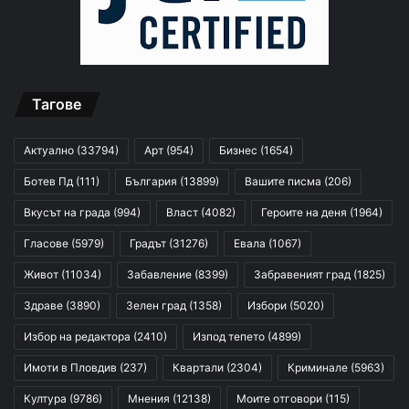
Тагове
Актуално
(33794)
Арт
(954)
Бизнес
(1654)
Ботев Пд
(111)
България
(13899)
Вашите писма
(206)
Вкусът на града
(994)
Власт
(4082)
Героите на деня
(1964)
Гласове
(5979)
Градът
(31276)
Евала
(1067)
Живот
(11034)
Забавление
(8399)
Забравеният град
(1825)
Здраве
(3890)
Зелен град
(1358)
Избори
(5020)
Избор на редактора
(2410)
Изпод тепето
(4899)
Имоти в Пловдив
(237)
Квартали
(2304)
Криминале
(5963)
Култура
(9786)
Мнения
(12138)
Моите отговори
(115)