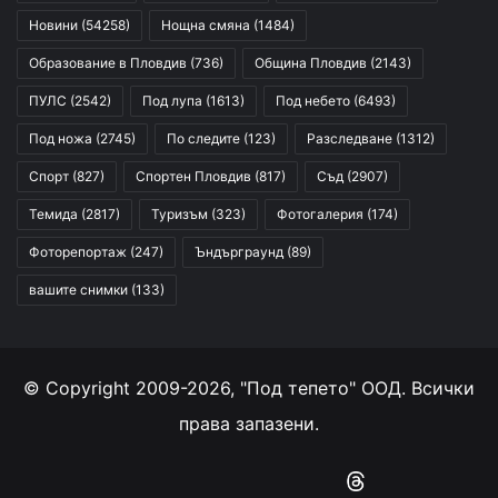
Новини
(54258)
Нощна смяна
(1484)
Образование в Пловдив
(736)
Община Пловдив
(2143)
ПУЛС
(2542)
Под лупа
(1613)
Под небето
(6493)
Под ножа
(2745)
По следите
(123)
Разследване
(1312)
Спорт
(827)
Спортен Пловдив
(817)
Съд
(2907)
Темида
(2817)
Туризъм
(323)
Фотогалерия
(174)
Фоторепортаж
(247)
Ъндърграунд
(89)
вашите снимки
(133)
© Copyright 2009-2026, "Под тепето" ООД. Всички
права запазени.
Facebook
YouTube
Instagram
RSS
Threads