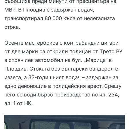
съобщиха преди минути от пресцентъра на
МВР. В Пловдив е задържан водач,
транспортирал 80 000 къса от нелегалната
стока.
Осемте мастербокса с контрабандни цигари
от две марки са открили полицаи от Трето РУ
в спрян лек автомобил на бул. „Марица“ в
Пловдив. Стоката без български бандерол е
иззета, а 33-годишният водач – задържан за
едно денонощие в полицейския арест. Срещу
него се води бързо производство по чл. 234,
ал. 1 от НК.