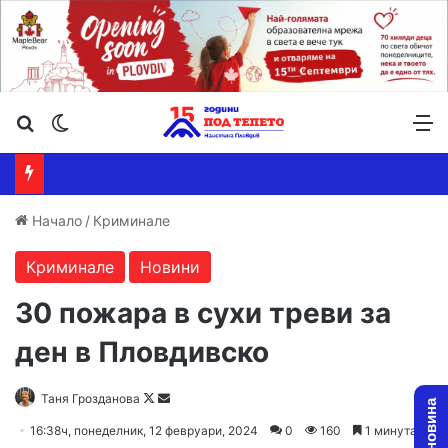
Търсене ...
Switch skin
М
Начало
/
Криминале
Криминале
Новини
30 пожара в сухи треви за
ден в Пловдивско
Follow
Send
Таня Грозданова
on
an
16:38ч, понеделник, 12 февруари, 2024
0
160
1 минута
X
email