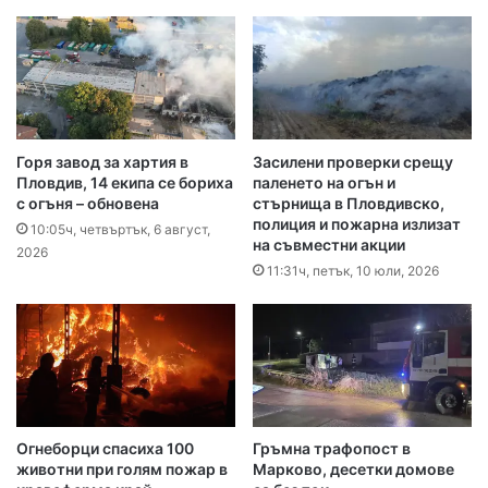
Горя завод за хартия в
Засилени проверки срещу
Пловдив, 14 екипа се бориха
паленето на огън и
с огъня – обновена
стърнища в Пловдивско,
полиция и пожарна излизат
10:05ч, четвъртък, 6 август,
на съвместни акции
2026
11:31ч, петък, 10 юли, 2026
Огнеборци спасиха 100
Гръмна трафопост в
животни при голям пожар в
Марково, десетки домове