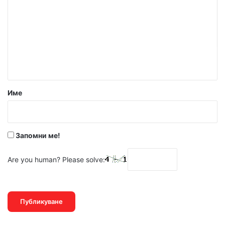
м
е
н
т
а
р
Име
:
*
Запомни ме!
Are you human? Please solve: