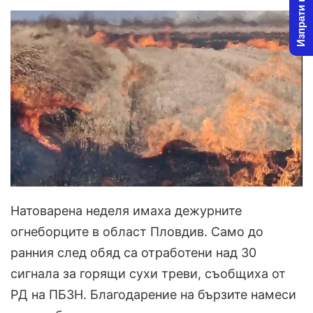
Изпрати новина
Натоварена неделя имаха дежурните
огнеборците в област Пловдив. Само до
ранния след обяд са отработени над 30
сигнала за горящи сухи треви, съобщиха от
РД на ПБЗН. Благодарение на бързите намеси