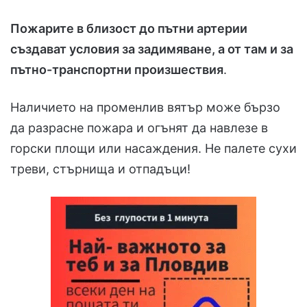
Пожарите в близост до пътни артерии
създават условия за задимяване, а от там и за
пътно-транспортни произшествия
.
Наличието на променлив вятър може бързо
да разрасне пожара и огънят да навлезе в
горски площи или насаждения. Не палете сухи
треви, стърнища и отпадъци!