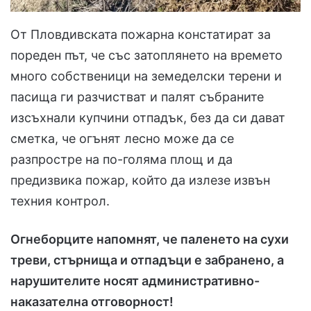
От Пловдивската пожарна констатират за
пореден път, че със затоплянето на времето
много собственици на земеделски терени и
пасища ги разчистват и палят събраните
изсъхнали купчини отпадък, без да си дават
сметка, че огънят лесно може да се
разпростре на по-голяма площ и да
предизвика пожар, който да излезе извън
техния контрол.
Огнеборците напомнят, че паленето на сухи
треви, стърнища и отпадъци е забранено, а
нарушителите носят административно-
наказателна отговорност!