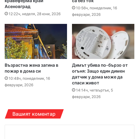
кравеферма край
са без ток
Асеновград
10:56ч, понеделник, 16
12:22ч, неделя, 28 юни, 2026
февруари, 2026
Възрастна жена загина в
Димът убива по-бързо от
пожар в дома си
огъня: Защо един димен
датчик у дома може да
10:48ч, понеделник, 16
спаси живот
февруари, 2026
14:14ч, четвъртък, 5
февруари, 2026
Вашият коментар
К
о