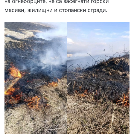
на огнеборците, не са засегнати горски
масиви, жилищни и стопански сгради.