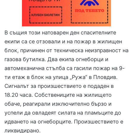
В същия този натоварен ден спасителните
екипи са се отзовали и на пожар в жилищен
блок, причинен от техническа неизправност на
газова бутилка. Два екипа огнеборци и
автомеханична стълба са гасили пожар на 9-
ти етаж в блок на улица „Ружа“ в Пловдив.
Сигналът за произшествието е подаден в
18.20 часа. Собствениците на жилището
обаче, реагирали изключително бързо и
успели да овладеят силата на пламъците до
идването на огнеборците. Произшествието е
ликвидирано.