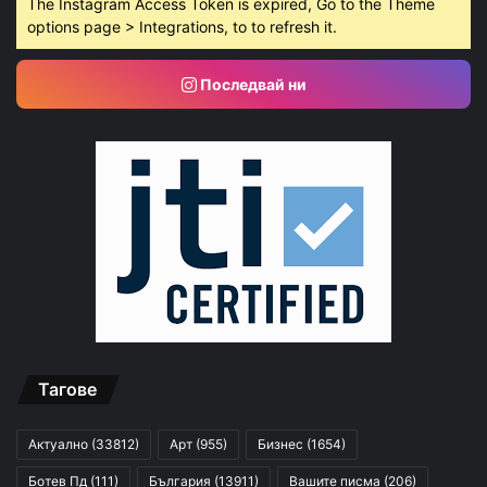
The Instagram Access Token is expired, Go to the Theme
options page > Integrations, to to refresh it.
Последвай ни
Тагове
Актуално
(33812)
Арт
(955)
Бизнес
(1654)
Ботев Пд
(111)
България
(13911)
Вашите писма
(206)