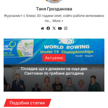
Таня Грозданова
Журналист с близо 30 години опит, който работи интензивно
по…
More »
Website
Facebook
X
YouTube
Instagram
Актуално
Пловдив ще е домакин на още две
Световни по гребане догодина
Подобни статии