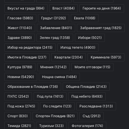
Вкусът на града
(994)
Власт
(4084)
Героите на деня
(1964)
Гласове
(5983)
Градът
(31292)
Евала
(1068)
Живот
(11040)
Забавление
(8401)
Забравеният град
(1825)
Здраве
(3890)
Зелен град
(1358)
Избори
(5021)
Избор на редактора
(2415)
Изпод тепето
(4900)
Имоти в Пловдив
(237)
Квартали
(2304)
Криминале
(5973)
Култура
(9789)
Мнения
(12142)
Моите отговори
(115)
Новини
(54290)
Нощна смяна
(1484)
Образование в Пловдив
(736)
Община Пловдив
(2143)
ПУЛС
(2542)
Под лупа
(1613)
Под небето
(6493)
Под ножа
(2745)
По следите
(123)
Разследване
(1313)
Спорт
(830)
Спортен Пловдив
(821)
Съд
(2912)
Темида
(2821)
Туризъм
(323)
Фотогалерия
(174)