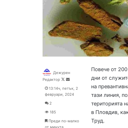
Повече от 200
Дежурен
дни от служит
Follow
Send
Редактор
on
an
на превантивн
13:14ч, петък, 2
X
email
февруари, 2024
тази линия, п
територията н
2
в Пловдив, ка
185
Труд.
Преди по-малко
от минута