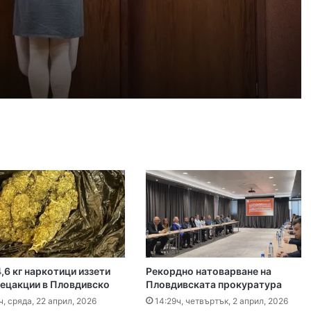
 2026
айка в съда
 2026
иззети в Пловдивско за месец
 2026
ловдив (07.08– 13.08)
,6 кг наркотици иззети
Рекордно натоварване на
 2026
пецакции в Пловдивско
Пловдивската прокуратура
ите остават само в евро
ч, сряда, 22 април, 2026
14:29ч, четвъртък, 2 април, 2026