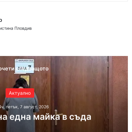
р
аистина Пловдив
ram
очети следващото
Актуално
4ч, петък, 7 август, 2026
а една майка в съда