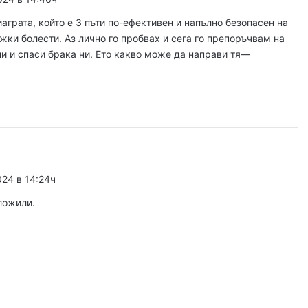
иаграта, който е 3 пъти по-ефективен и напълно безопасен на
ъжки болести. Аз лично го пробвах и сега го препоръчвам на
 2026
ни и спаси брака ни. Ето какво може да направи тя––
Георги Господинов: Насъскването е половината от поръчването на едно убийство
 2026
Нова токсикохимична лаборатория отваря врати в ОДМВР – Пловдив
024 в 14:24ч
ложили.