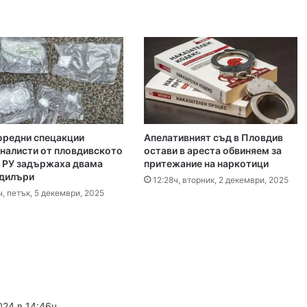
 2026
Специален гост от Бразилия посети пловдивските пожарникари
 2026
оредни спецакции
Апелативният съд в Пловдив
„Взели са му 30-те евро, да си хапнат дюнери“. Смразяващи детайли от екзекуцията на Младежкия хълм
налисти от пловдивското
остави в ареста обвиняем за
 РУ задържаха двама
притежание на наркотици
дилъри
12:28ч, вторник, 2 декември, 2025
ч, петък, 5 декември, 2025
 2026
Нови детйали за убийството в Пловдив: Нечовешка жестокост
 2026
НОИ вече ще превежда обезщетения и по сметки в Revolut
024 в 14:46ч