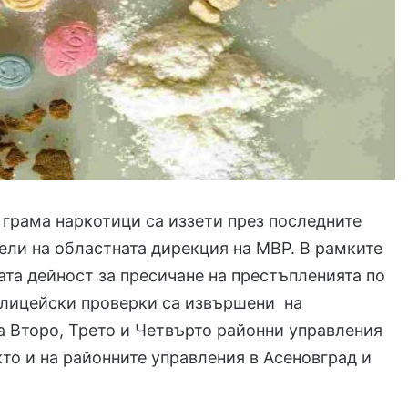
 грама наркотици са иззети през последните
ели на областната дирекция на МВР. В рамките
ата дейност за пресичане на престъпленията по
олицейски проверки са извършени на
а Второ, Трето и Четвърто районни управления
кто и на районните управления в Асеновград и