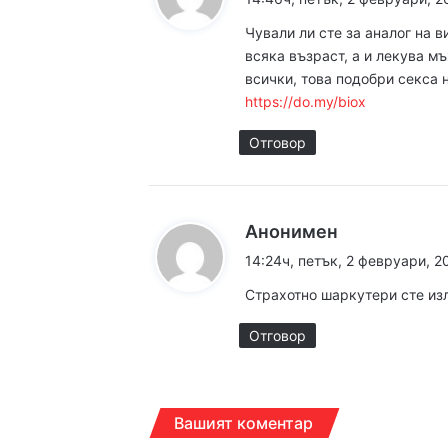
з
Чували ли сте за аналог на в
а
всяка възраст, а и лекува м
14:13ч, петък, 7 август,
:
всички, това подобри секса 
https://do.my/biox
Отговор
14:05ч, петък, 7 август,
к
Анонимен
а
14:24ч, петък, 2 февруари, 2
з
Страхотно шаркутери сте из
а
:
Отговор
Вашият коментар