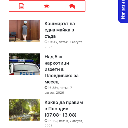
Изпрати новина
Кошмарът на
една майка в
съда
17:14ч, петък, 7 август,
2026
Над 5 кг
наркотици
иззети в
Пловдивско за
месец
16:38ч, петък, 7
август, 2026
Какво да правим
в Пловдив
(07.08– 13.08)
16:16ч, петък, 7 август,
2026