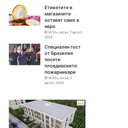
Етикетите в
магазините
остават само в
евро
16:10ч, петък, 7 август,
2026
Специален гост
от Бразилия
посети
пловдивските
пожарникари
16:00ч, петък, 7
август, 2026