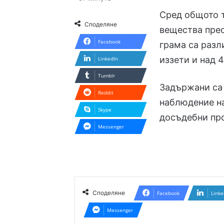
Сред общото 
Споделяне
вещества прео
Facebook
грама са разл
иззети и над 
LinkedIn
Tumblr
Задържани са 
Reddit
наблюдение на
Skype
досъдебни пр
Messenger
Споделяне
Facebook
Linke
Messenger