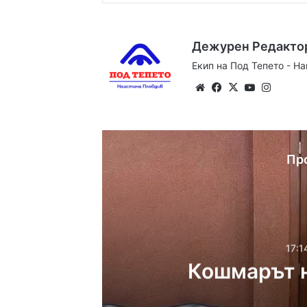
Дежурен Редакто
Екип на Под Тепето - Н
Website
Facebook
X
YouTube
Instag
Пр
17:1
Кошмарът н