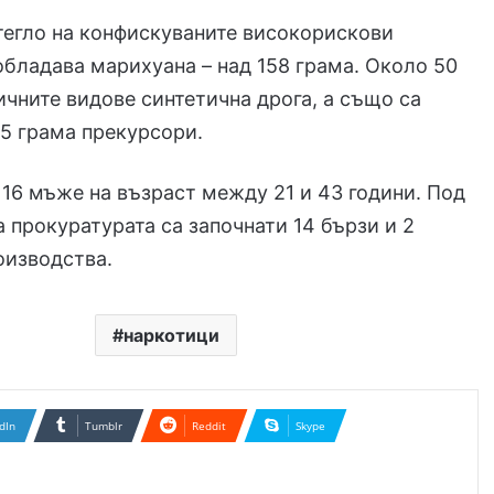
тегло на конфискуваните високорискови
бладава марихуана – над 158 грама. Около 50
ичните видове синтетична дрога, а също са
45 грама прекурсори.
16 мъже на възраст между 21 и 43 години. Под
 прокуратурата са започнати 14 бързи и 2
оизводства.
наркотици
dIn
Tumblr
Reddit
Skype