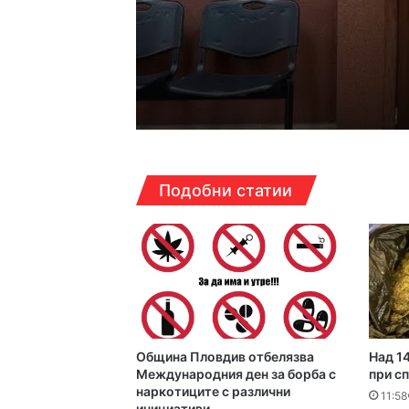
17:14ч, петък, 7 август,
Кошмарът на една м
16:38ч, петък, 7 август,
Подобни статии
Над 5 кг наркотици 
16:16ч, петък, 7 август,
Какво да правим в П
Община Пловдив отбелязва
Над 14
16:10ч, петък, 7 август,
Международния ден за борба с
при с
наркотиците с различни
Етикетите в магазин
11:58
инициативи