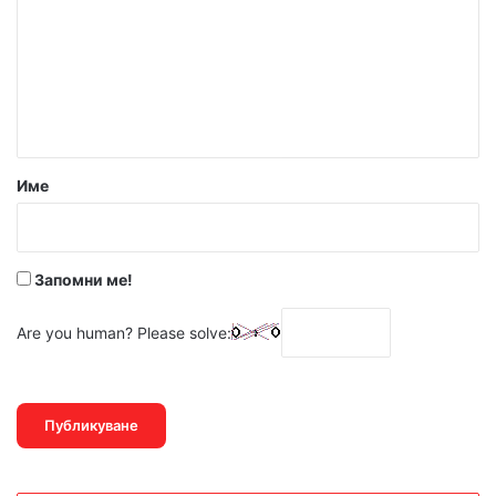
м
е
н
т
а
р
Име
:
*
Запомни ме!
Are you human? Please solve: