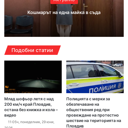
Кошмарът на една майка в съда
Подобни статии
Млад шофьор летя с над
Полицията с мерки за
200 км/ч край Пловдив,
обезпечаване на
остана без книжка и кола –
обществения ред при
видео
провеждане на протестно
шествие на територията на
11:05ч, понеделник, 29 юни,
Пловдив
2026