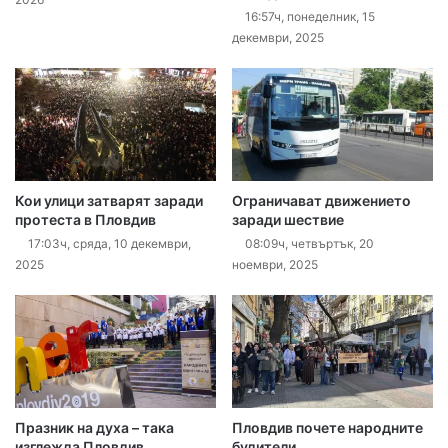
16:57ч, понеделник, 15
декември, 2025
Кои улици затварят заради
Ограничават движението
протеста в Пловдив
заради шествие
17:03ч, сряда, 10 декември,
08:09ч, четвъртък, 20
2025
ноември, 2025
Празник на духа – така
Пловдив почете народните
изглежда Пловдив,
будители