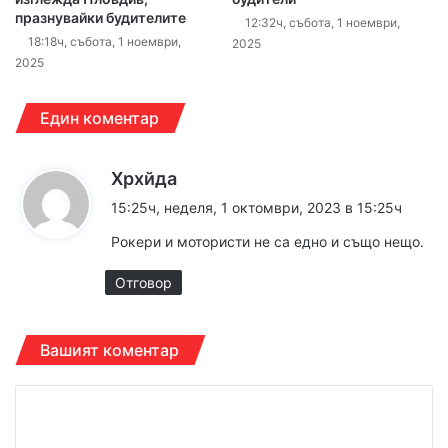
празнувайки будителите
12:32ч, събота, 1 ноември,
18:18ч, събота, 1 ноември,
2025
2025
Един коментар
к
Хрхйда
а
15:25ч, неделя, 1 октомври, 2023 в 15:25ч
з
Рокери и мотористи не са едно и също нещо.
а
:
Отговор
Вашият коментар
К
о