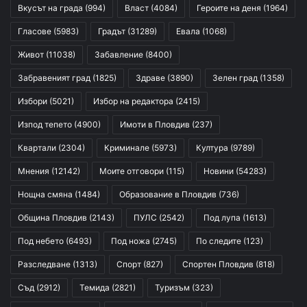
Вкусът на града
(994)
Власт
(4084)
Героите на деня
(1964)
Гласове
(5983)
Градът
(31289)
Евала
(1068)
Живот
(11038)
Забавление
(8400)
Забравеният град
(1825)
Здраве
(3890)
Зелен град
(1358)
Избори
(5021)
Избор на редактора
(2415)
Изпод тепето
(4900)
Имоти в Пловдив
(237)
Квартали
(2304)
Криминале
(5973)
Култура
(9789)
Мнения
(12142)
Моите отговори
(115)
Новини
(54283)
Нощна смяна
(1484)
Образование в Пловдив
(736)
Община Пловдив
(2143)
ПУЛС
(2542)
Под лупа
(1613)
Под небето
(6493)
Под ножа
(2745)
По следите
(123)
Разследване
(1313)
Спорт
(827)
Спортен Пловдив
(818)
Съд
(2912)
Темида
(2821)
Туризъм
(323)