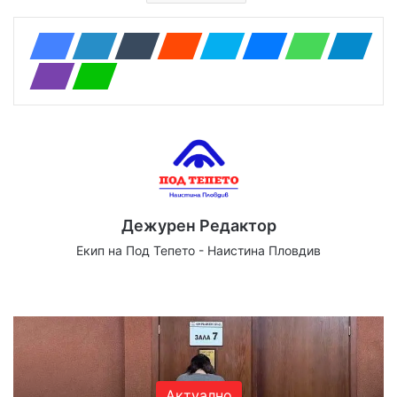
Дежурен Редактор
Екип на Под Тепето - Наистина Пловдив
Website
Facebook
X
YouTube
Instagram
Актуално