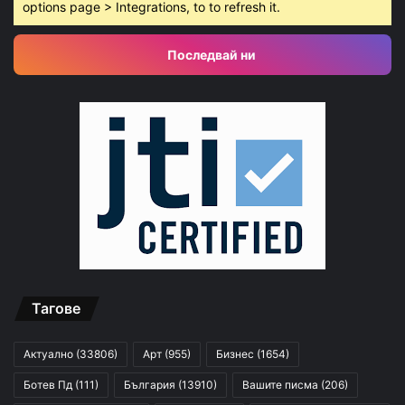
options page > Integrations, to to refresh it.
Последвай ни
Тагове
Актуално
(33806)
Арт
(955)
Бизнес
(1654)
Ботев Пд
(111)
България
(13910)
Вашите писма
(206)