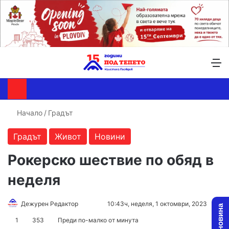
Търсене ...
Switch skin
М
Начало
/
Градът
Градът
Живот
Новини
Рокерско шествие по обяд в
неделя
Follow
Send
Дежурен Редактор
10:43ч, неделя, 1 октомври, 2023
on
an
1
353
Преди по-малко от минута
X
email