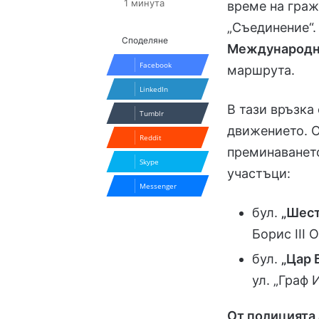
1 минута
време на гражд
„Съединение“
Споделяне
Международн
Facebook
маршрута.
LinkedIn
В тази връзка
Tumblr
движението. О
Reddit
преминаването
Skype
участъци:
Messenger
бул.
„Шест
Борис III 
бул.
„Цар 
ул. „Граф 
От полицията 