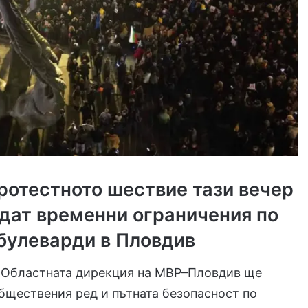
ротестното шествие тази вечер
дат временни ограничения по
булеварди в Пловдив
 Областната дирекция на МВР–Пловдив ще
бществения ред и пътната безопасност по