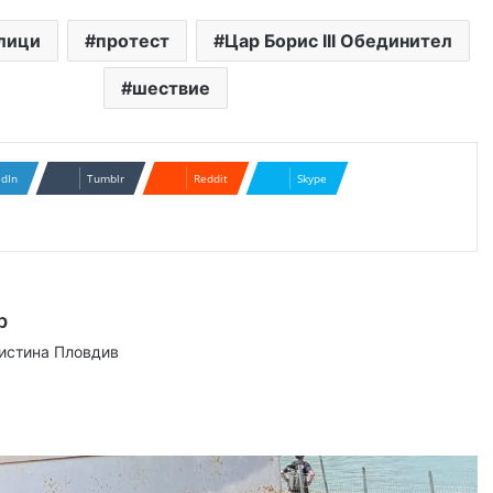
улици
протест
Цар Борис III Обединител
шествие
edIn
Tumblr
Reddit
Skype
р
аистина Пловдив
ram