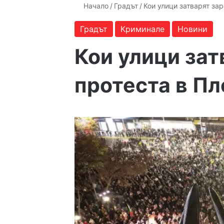
Начало
/
Градът
/
Кои улици затварят за
Градът
Криминале
Новини
Кои улици зат
протеста в П