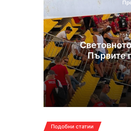
Пр
07:55ч
Световното
Първите г
часа н
07:55ч, четвъртък, 6 ав
07:49ч, четвъртък, 6 ав
Подобни статии