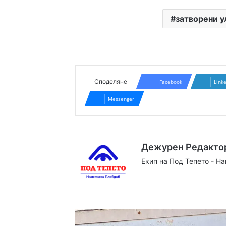
затворени 
Споделяне
Facebook
Link
Messenger
Дежурен Редакто
Екип на Под Тепето - Н
Website
Facebook
X
YouTube
Instag