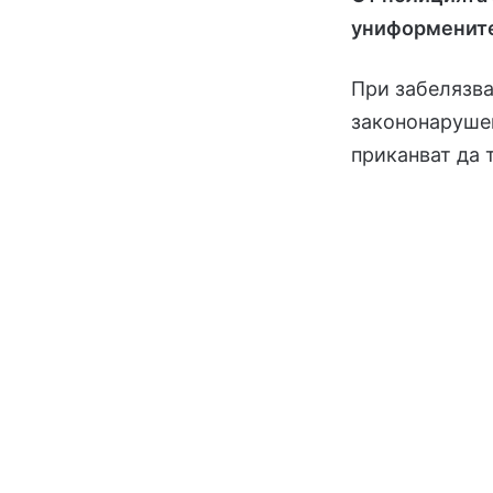
униформенит
При забелязва
закононарушен
приканват да 