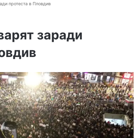
ради протеста в Пловдив
варят заради
ловдив