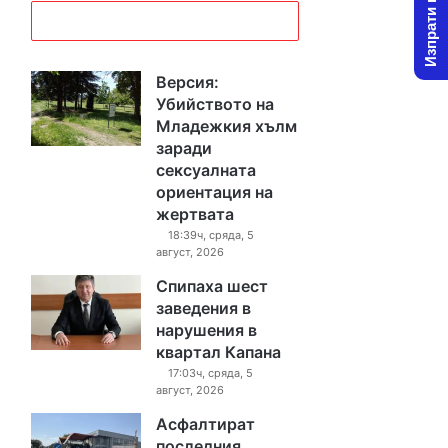
Изпрати новина
Версия:
Убийството на
Младежкия хълм
заради
сексуалната
ориентация на
жертвата
18:39ч, сряда, 5
август, 2026
Спипаха шест
заведения в
нарушения в
квартал Капана
17:03ч, сряда, 5
август, 2026
Асфалтират
последния