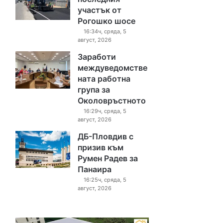
участък от
Рогошко шосе
16:34ч, сряда, 5
август, 2026
Заработи
междуведомстве
ната работна
група за
Околовръстното
16:29ч, сряда, 5
август, 2026
ДБ-Пловдив с
призив към
Румен Радев за
Панаира
16:25ч, сряда, 5
август, 2026