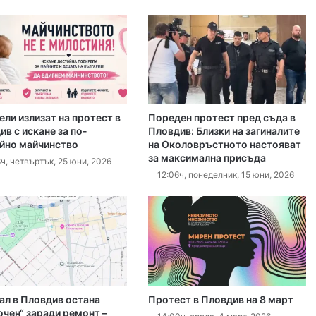
, 2026
Версия: Убийството на Младежкия хълм заради сексуалната ориентация на жертвата
ели излизат на протест в
Пореден протест пред съда в
 2026
в с искане за по-
Пловдив: Близки на загиналите
йно майчинство
на Околовръстното настояват
ния в нарушения в квартал Капана
за максимална присъда
ч, четвъртък, 25 юни, 2026
12:06ч, понеделник, 15 юни, 2026
, 2026
ия участък от Рогошко шосе
 2026
ал в Пловдив остана
Протест в Пловдив на 8 март
Заработи междуведомствената работна група за Околовръстното
ючен“ заради ремонт –