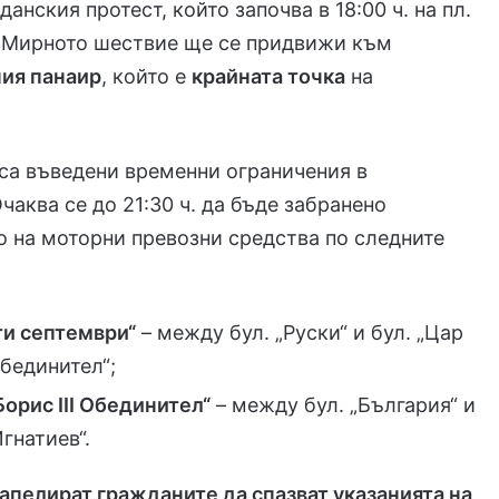
анския протест, който започва в 18:00 ч. на пл.
. Мирното шествие ще се придвижи към
ия панаир
, който е
крайната точка
на
 са въведени временни ограничения в
чаква се до 21:30 ч. да бъде забранено
 на моторни превозни средства по следните
и септември“
– между бул. „Руски“ и бул. „Цар
Обединител“;
Борис III Обединител“
– между бул. „България“ и
Игнатиев“.
апелират гражданите да спазват указанията на