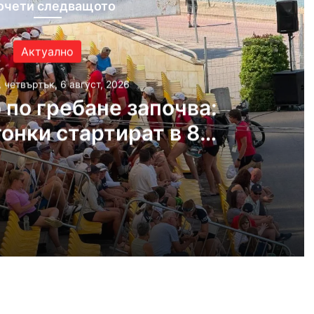
очети следващото
Актуално
, четвъртък, 6 август, 2026
 по гребане започва:
онки стартират в 8
а Гребния канал
густ, 2026
Световното по гребане започва: Първите гонки стартират в 8 часа на Гребния канал
густ, 2026
Жега в Пловдив и на 6 август – жълт код за високи температури