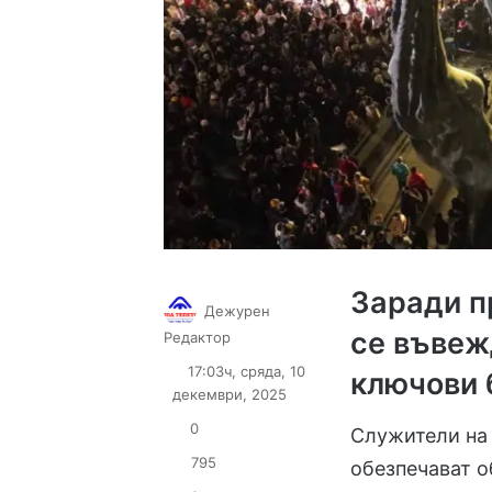
Заради п
Дежурен
се въвеж
Follow
Send
Редактор
on
an
17:03ч, сряда, 10
ключови 
X
email
декември, 2025
0
Служители на
795
обезпечават о