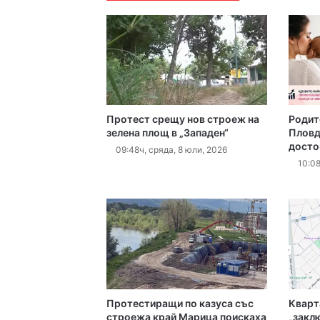
18:39ч, сряда, 5 август
Протест срещу нов строеж на
Родит
17:03ч, сряда, 5 август,
зелена площ в „Западен“
Пловди
досто
Спипаха шест заведе
09:48ч, сряда, 8 юли, 2026
10:08
16:34ч, сряда, 5 август
Асфалтират последн
16:29ч, сряда, 5 август,
Протестиращи по казуса със
Кварт
строежа край Марица поискаха
„закл