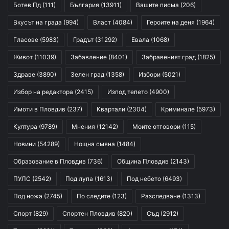
Ботев Пд
(111)
България
(13911)
Вашите писма
(206)
Вкусът на града
(994)
Власт
(4084)
Героите на деня
(1964)
Гласове
(5983)
Градът
(31292)
Евала
(1068)
Живот
(11039)
Забавление
(8401)
Забравеният град
(1825)
Здраве
(3890)
Зелен град
(1358)
Избори
(5021)
Избор на редактора
(2415)
Изпод тепето
(4900)
Имоти в Пловдив
(237)
Квартали
(2304)
Криминале
(5973)
Култура
(9789)
Мнения
(12142)
Моите отговори
(115)
Новини
(54289)
Нощна смяна
(1484)
Образование в Пловдив
(736)
Община Пловдив
(2143)
ПУЛС
(2542)
Под лупа
(1613)
Под небето
(6493)
Под ножа
(2745)
По следите
(123)
Разследване
(1313)
Спорт
(829)
Спортен Пловдив
(820)
Съд
(2912)