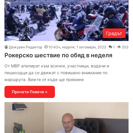
Градът
Дежурен Редактор
10:43ч, неделя, 1 октомври, 2023
1
353
Рокерско шествие по обяд в неделя
От МВР апелират към всички, участници, водачи и
пешеходци да се движат с повишено внимание по
маршрута. Вижте от къде ще премине
Прочети Повече »