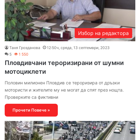
Избор на редактора
Таня Грозданова
12:50ч, сряда, 13 септември, 2023
5
1 550
Пловдивчани тероризирани от шумни
мотоциклети
Половин милионен Пловдив се тероризира от дръзки
мотористи и жителите му не могат да спят през нощта.
Проверките са фиктивни
Прочети Повече »