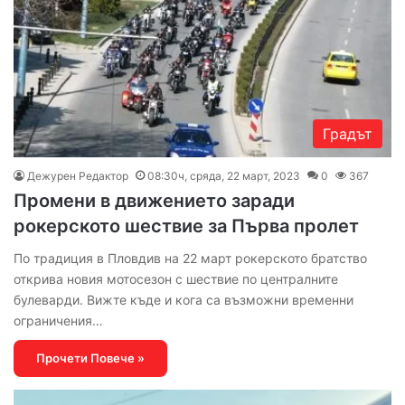
Градът
Дежурен Редактор
08:30ч, сряда, 22 март, 2023
0
367
Промени в движението заради
рокерското шествие за Първа пролет
По традиция в Пловдив на 22 март рокерското братство
открива новия мотосезон с шествие по централните
булеварди. Вижте къде и кога са възможни временни
ограничения…
Прочети Повече »