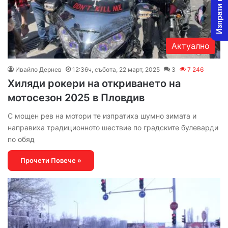
Изпрати новина
Актуално
Ивайло Дернев
12:36ч, събота, 22 март, 2025
3
7 246
Хиляди рокери на откриването на
мотосезон 2025 в Пловдив
С мощен рев на мотори те изпратиха шумно зимата и
направиха традиционното шествие по градските булеварди
по обяд
Прочети Повече »