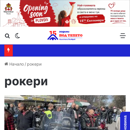
Търсене ...
Switch skin
М
Начало
/
рокери
рокери