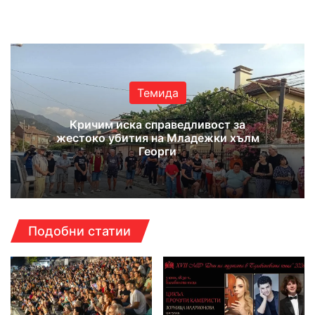
Website
Facebook
X
YouTube
Instagram
Темида
Кричим иска справедливост за
жестоко убития на Младежки хълм
Георги
Подобни статии