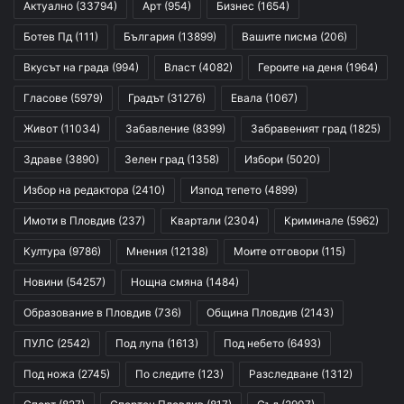
Актуално
(33794)
Арт
(954)
Бизнес
(1654)
Ботев Пд
(111)
България
(13899)
Вашите писма
(206)
Вкусът на града
(994)
Власт
(4082)
Героите на деня
(1964)
Гласове
(5979)
Градът
(31276)
Евала
(1067)
Живот
(11034)
Забавление
(8399)
Забравеният град
(1825)
Здраве
(3890)
Зелен град
(1358)
Избори
(5020)
Избор на редактора
(2410)
Изпод тепето
(4899)
Имоти в Пловдив
(237)
Квартали
(2304)
Криминале
(5962)
Култура
(9786)
Мнения
(12138)
Моите отговори
(115)
Новини
(54257)
Нощна смяна
(1484)
Образование в Пловдив
(736)
Община Пловдив
(2143)
ПУЛС
(2542)
Под лупа
(1613)
Под небето
(6493)
Под ножа
(2745)
По следите
(123)
Разследване
(1312)