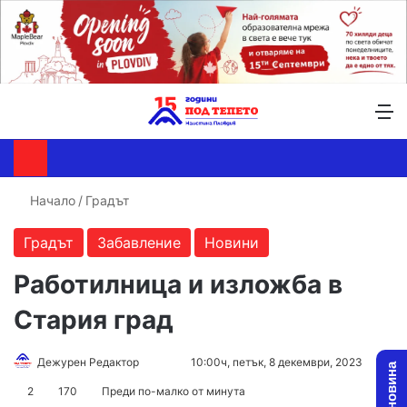
Търсене ...
Switch skin
М
Начало
/
Градът
Градът
Забавление
Новини
Работилница и изложба в
Стария град
Follow
Send
Дежурен Редактор
10:00ч, петък, 8 декември, 2023
on
an
2
170
Преди по-малко от минута
X
email