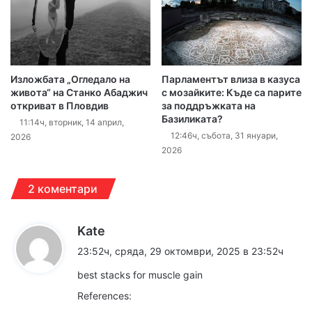
Изложбата „Огледало на
Парламентът влиза в казуса
живота“ на Станко Абаджич
с мозайките: Къде са парите
откриват в Пловдив
за поддръжката на
Базиликата?
11:14ч, вторник, 14 април,
12:46ч, събота, 31 януари,
2026
2026
2 коментари
к
Kate
а
23:52ч, сряда, 29 октомври, 2025 в 23:52ч
з
best stacks for muscle gain
а
References:
: