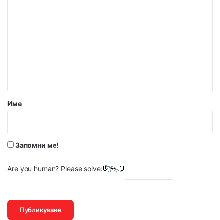
о
м
е
н
т
а
р
Име
:
*
Запомни ме!
Are you human? Please solve: