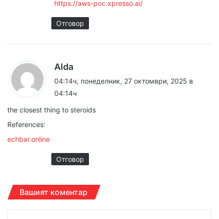
https://aws-poc.xpresso.ai/
Отговор
к
Alda
а
04:14ч, понеделник, 27 октомври, 2025 в
з
04:14ч
а
the closest thing to steroids
:
References:
echbar.online
Отговор
Вашият коментар
К