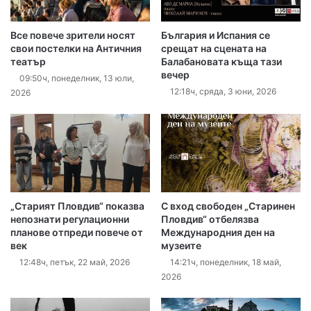
Все повече зрители носят
България и Испания се
свои постелки на Античния
срещат на сцената на
театър
Балабановата къща тази
вечер
09:50ч, понеделник, 13 юли,
12:18ч, сряда, 3 юни, 2026
2026
„Старият Пловдив“ показва
С вход свободен „Старинен
непознати регулационни
Пловдив“ отбелязва
планове отпреди повече от
Международния ден на
век
музеите
12:48ч, петък, 22 май, 2026
14:21ч, понеделник, 18 май,
2026