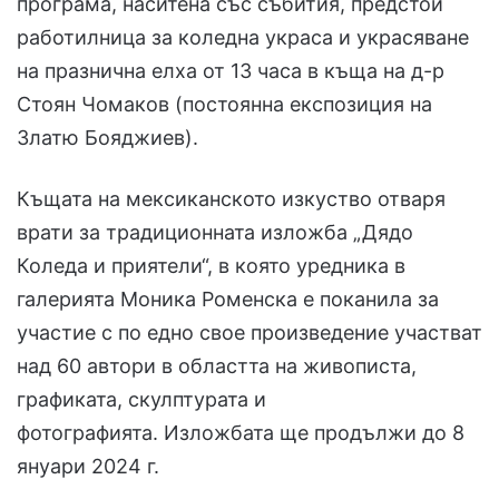
програма, наситена със събития, предстои
работилница за коледна украса и украсяване
на празнична елха от 13 часа в къща на д-р
Стоян Чомаков (постоянна експозиция на
Златю Бояджиев).
Къщата на мексиканското изкуство отваря
врати за традиционната изложба „Дядо
Коледа и приятели“, в която уредника в
галерията Моника Роменска е поканила за
участие с по едно свое произведение участват
над 60 автори в областта на живописта,
графиката, скулптурата и
фотографията. Изложбата ще продължи до 8
януари 2024 г.