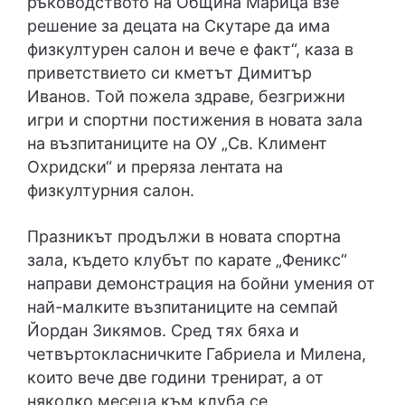
ръководството на Община Марица взе
решение за децата на Скутаре да има
физкултурен салон и вече е факт“, каза в
приветствието си кметът Димитър
Иванов. Той пожела здраве, безгрижни
игри и спортни постижения в новата зала
на възпитаниците на ОУ „Св. Климент
Охридски“ и преряза лентата на
физкултурния салон.
Празникът продължи в новата спортна
зала, където клубът по карате „Феникс“
направи демонстрация на бойни умения от
най-малките възпитаниците на семпай
Йордан Зикямов. Сред тях бяха и
четвъртокласничките Габриела и Милена,
които вече две години тренират, а от
няколко месеца към клуба се