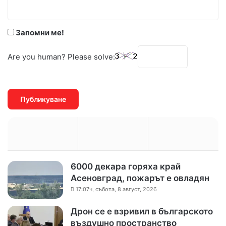
:
*
Запомни ме!
Are you human? Please solve:
6000 декара горяха край
Асеновград, пожарът е овладян
17:07ч, събота, 8 август, 2026
Дрон се е взривил в българското
въздушно пространство