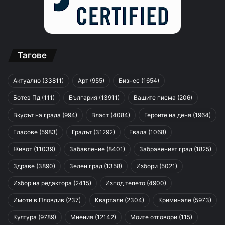
Тагове
Актуално
(33811)
Арт
(955)
Бизнес
(1654)
Ботев Пд
(111)
България
(13911)
Вашите писма
(206)
Вкусът на града
(994)
Власт
(4084)
Героите на деня
(1964)
Гласове
(5983)
Градът
(31292)
Евала
(1068)
Живот
(11039)
Забавление
(8401)
Забравеният град
(1825)
Здраве
(3890)
Зелен град
(1358)
Избори
(5021)
Избор на редактора
(2415)
Изпод тепето
(4900)
Имоти в Пловдив
(237)
Квартали
(2304)
Криминале
(5973)
Култура
(9789)
Мнения
(12142)
Моите отговори
(115)