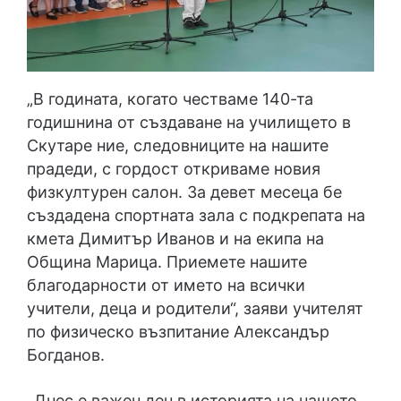
„В годината, когато честваме 140-та
годишнина от създаване на училището в
Скутаре ние, следовниците на нашите
прадеди, с гордост откриваме новия
физкултурен салон. За девет месеца бе
създадена спортната зала с подкрепата на
кмета Димитър Иванов и на екипа на
Община Марица. Приемете нашите
благодарности от името на всички
учители, деца и родители“, заяви учителят
по физическо възпитание Александър
Богданов.
„Днес е важен ден в историята на нашето