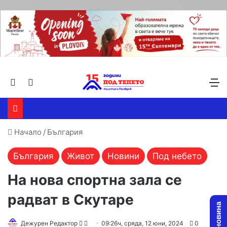
Търсене ...
Switch skin
М
Начало
/
България
България
Живот
Новини
Под небето
На нова спортна зала се
радват в Скутаре
Follow
Send
Дежурен Редактор
09:26ч, сряда, 12 юни, 2024
0