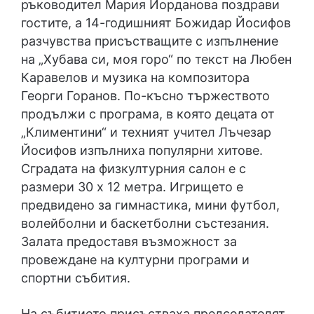
ръководител Мария Йорданова поздрави
гостите, а 14-годишният Божидар Йосифов
разчувства присъстващите с изпълнение
на „Хубава си, моя горо“ по текст на Любен
Каравелов и музика на композитора
Георги Горанов. По-късно тържеството
продължи с програма, в която децата от
„Климентини“ и техният учител Лъчезар
Йосифов изпълниха популярни хитове.
Сградата на физкултурния салон е с
размери 30 х 12 метра. Игрището е
предвидено за гимнастика, мини футбол,
волейболни и баскетболни състезания.
Залата предоставя възможност за
провеждане на културни програми и
спортни събития.
На събитието присъстваха председателят