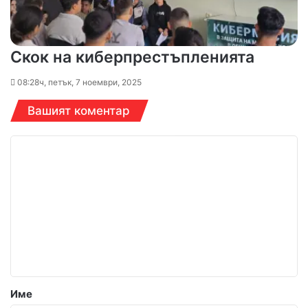
Скок на киберпрестъпленията
08:28ч, петък, 7 ноември, 2025
Вашият коментар
К
о
м
е
н
т
а
р
Име