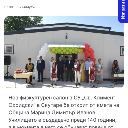
Изпрати новина
on
an
190
2 минути
X
email
Нов физкултурен салон в ОУ „Св. Климент
Охридски“ в Скутаре бе открит от кмета на
Община Марица Димитър Иванов.
Училището е създадено преди 140 години,
а в момента в него се обучават повече от