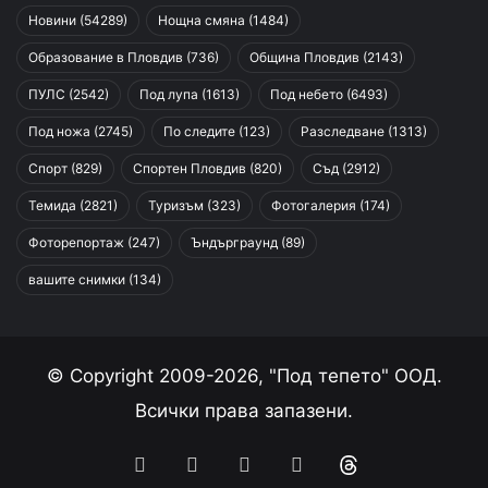
Новини
(54289)
Нощна смяна
(1484)
Образование в Пловдив
(736)
Община Пловдив
(2143)
ПУЛС
(2542)
Под лупа
(1613)
Под небето
(6493)
Под ножа
(2745)
По следите
(123)
Разследване
(1313)
Спорт
(829)
Спортен Пловдив
(820)
Съд
(2912)
Темида
(2821)
Туризъм
(323)
Фотогалерия
(174)
Фоторепортаж
(247)
Ъндърграунд
(89)
вашите снимки
(134)
© Copyright 2009-2026, "Под тепето" ООД.
Всички права запазени.
Facebook
YouTube
Instagram
RSS
Threads