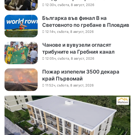
12:30ч, събота, 8 август, 2026
Българка във финал B на
Световното по гребане в Пловдив
12:14ч, събота, 8 август, 2026
Чанове и вувузели огласят
трибуните на Гребния канал
12:05ч, събота, 8 август, 2026
Пожар изпепели 3500 декара
край Първомай
11:52ч, събота, 8 август, 2026