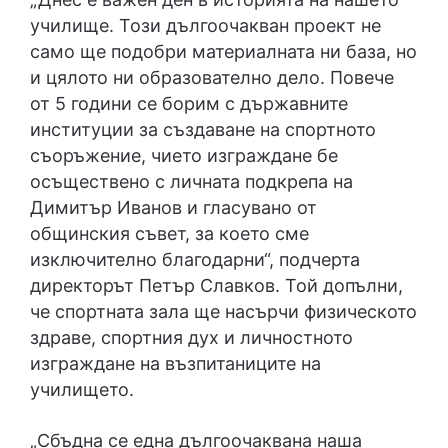
училище. Този дългоочакван проект не
само ще подобри материалната ни база, но
и цялото ни образователно дело. Повече
от 5 години се борим с държавните
институции за създаване на спортното
съоръжение, чието изграждане бе
осъществено с личната подкрепа на
Димитър Иванов и гласувано от
общинския съвет, за което сме
изключително благодарни“, подчерта
директорът Петър Славков. Той допълни,
че спортната зала ще насърчи физическото
здраве, спортния дух и личностното
изграждане на възпитаниците на
училището.
„Сбъдна се една дългоочаквана наша