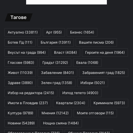
Тагове
Актуално
(33811)
Арт
(955)
Бизнес
(1654)
Ботев Пд
(111)
България
(13911)
Вашите писма
(206)
Вкусът на града
(994)
Власт
(4084)
Героите на деня
(1964)
Гласове
(5983)
Градът
(31292)
Евала
(1068)
Живот
(11039)
Забавление
(8401)
Забравеният град
(1825)
Здраве
(3890)
Зелен град
(1358)
Избори
(5021)
Избор на редактора
(2415)
Изпод тепето
(4900)
Имоти в Пловдив
(237)
Квартали
(2304)
Криминале
(5973)
Култура
(9789)
Мнения
(12142)
Моите отговори
(115)
Новини
(54289)
Нощна смяна
(1484)