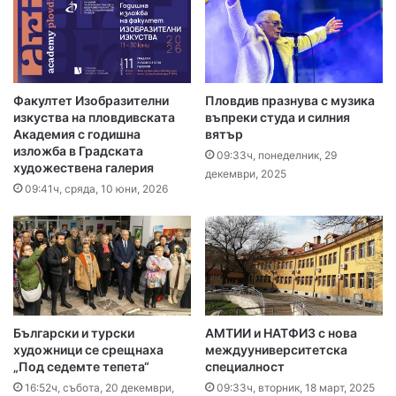
Факултет Изобразителни
Пловдив празнува с музика
изкуства на пловдивската
въпреки студа и силния
Академия с годишна
вятър
изложба в Градската
09:33ч, понеделник, 29
художествена галерия
декември, 2025
09:41ч, сряда, 10 юни, 2026
Български и турски
АМТИИ и НАТФИЗ с нова
художници се срещнаха
междууниверситетска
„Под седемте тепета“
специалност
16:52ч, събота, 20 декември,
09:33ч, вторник, 18 март, 2025