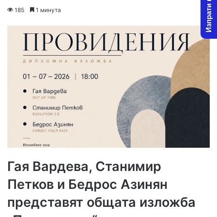
Изпрати новина
on
an
185
1 минута
X
email
Гая Вардева, Станимир
Петков и Бедрос Азинян
представят общата изложба