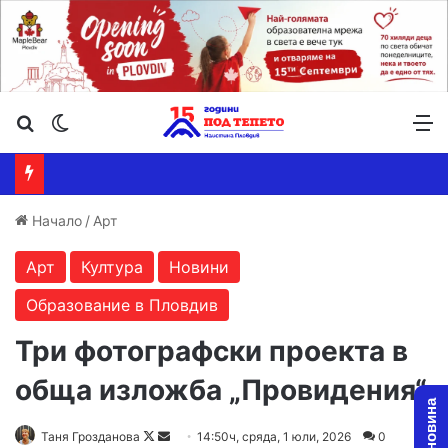
Търсене ...
Switch skin
М
Начало
/
Арт
Арт
Култура
Новини
Образование в Пловдив
Три фотографски проекта в
обща изложба „Провидения“
Follow
Send
Таня Грозданова
14:50ч, сряда, 1 юли, 2026
0