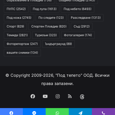
Образование в Пловдив
(736)
Община Пловдив
(2143)
ПУЛС
(2542)
Под лупа
(1613)
Под небето
(6493)
Под ножа
(2745)
По следите
(123)
Разследване
(1313)
Спорт
(829)
Спортен Пловдив
(820)
Съд
(2912)
Темида
(2821)
Туризъм
(323)
Фотогалерия
(174)
Фоторепортаж
(247)
Ъндърграунд
(89)
вашите снимки
(134)
© Copyright 2009-2026, "Под тепето" ООД. Всички
права запазени.
Facebook
YouTube
Instagram
RSS
Threads