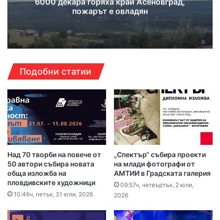
6000 декара горяха край Асеновград,
пожарът е овладян
Подобни статии
Над 70 творби на повече от
„Спектър“ събира проекти
50 автори събира новата
на млади фотографи от
обща изложба на
АМТИИ в Градската галерия
пловдивските художници
09:57ч, четвъртък, 2 юли,
10:46ч, петък, 31 юли, 2026
2026