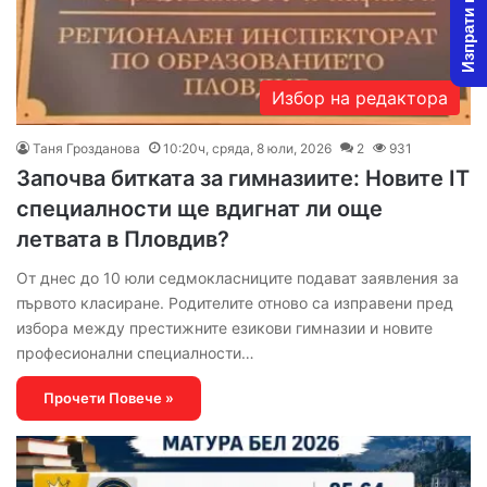
Изпрати новина
Избор на редактора
Таня Грозданова
10:20ч, сряда, 8 юли, 2026
2
931
Започва битката за гимназиите: Новите IT
специалности ще вдигнат ли още
летвата в Пловдив?
От днес до 10 юли седмокласниците подават заявления за
първото класиране. Родителите отново са изправени пред
избора между престижните езикови гимназии и новите
професионални специалности…
Прочети Повече »