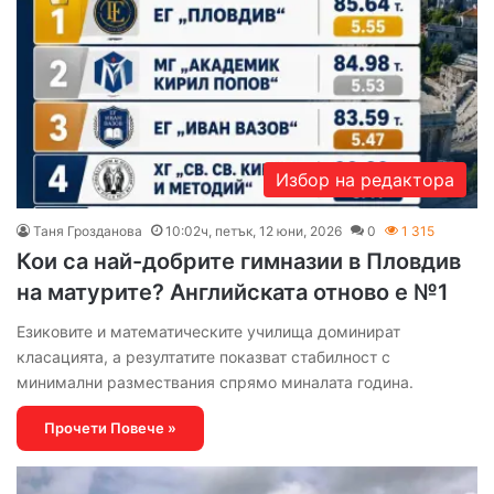
Избор на редактора
Таня Грозданова
10:02ч, петък, 12 юни, 2026
0
1 315
Кои са най-добрите гимназии в Пловдив
на матурите? Английската отново е №1
Езиковите и математическите училища доминират
класацията, а резултатите показват стабилност с
минимални размествания спрямо миналата година.
Прочети Повече »