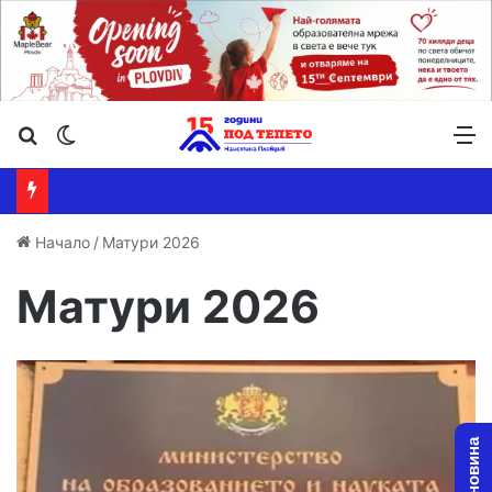
Търсене ...
Switch skin
М
Начало
/
Матури 2026
Матури 2026