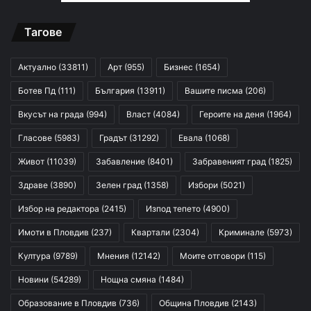
Тагове
Актуално
(33811)
Арт
(955)
Бизнес
(1654)
Ботев Пд
(111)
България
(13911)
Вашите писма
(206)
Вкусът на града
(994)
Власт
(4084)
Героите на деня
(1964)
Гласове
(5983)
Градът
(31292)
Евала
(1068)
Живот
(11039)
Забавление
(8401)
Забравеният град
(1825)
Здраве
(3890)
Зелен град
(1358)
Избори
(5021)
Избор на редактора
(2415)
Изпод тепето
(4900)
Имоти в Пловдив
(237)
Квартали
(2304)
Криминале
(5973)
Култура
(9789)
Мнения
(12142)
Моите отговори
(115)
Новини
(54289)
Нощна смяна
(1484)
Образование в Пловдив
(736)
Община Пловдив
(2143)