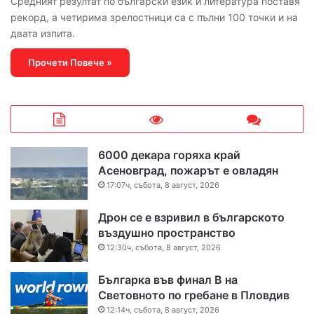
Средният резултат по български език и литература поставя
рекорд, а четирима зрелостници са с пълни 100 точки и на
двата изпита.
Прочети Повече »
6000 декара горяха край
Асеновград, пожарът е овладян
17:07ч, събота, 8 август, 2026
Дрон се е взривил в българското
въздушно пространство
12:30ч, събота, 8 август, 2026
Българка във финал B на
Световното по гребане в Пловдив
12:14ч, събота, 8 август, 2026