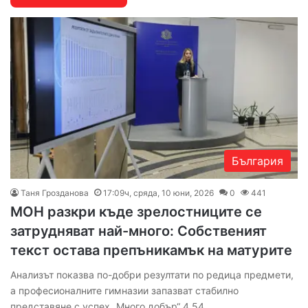
България
Таня Грозданова
17:09ч, сряда, 10 юни, 2026
0
441
МОН разкри къде зрелостниците се
затрудняват най-много: Собственият
текст остава препъникамък на матурите
Анализът показва по-добри резултати по редица предмети,
а професионалните гимназии запазват стабилно
представяне с успех „Много добър“ 4,54