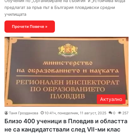
Обучения по „Организиране на събития“ и „Устойчива мода“
предлагат за пръв път в България пловдивски средни
училищата
Прочети Повече »
Актуално
Таня Грозданова
10:41ч, понеделник, 11 август, 2025
0
257
Близо 400 ученици в Пловдив и областта
не са кандидатствали след VII-ми клас