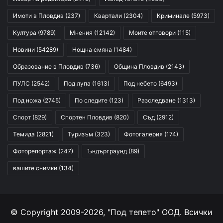
Имоти в Пловдив
(237)
Квартали
(2304)
Криминале
(5973)
Култура
(9789)
Мнения
(12142)
Моите отговори
(115)
Новини
(54289)
Нощна смяна
(1484)
Образование в Пловдив
(736)
Община Пловдив
(2143)
ПУЛС
(2542)
Под лупа
(1613)
Под небето
(6493)
Под ножа
(2745)
По следите
(123)
Разследване
(1313)
Спорт
(829)
Спортен Пловдив
(820)
Съд
(2912)
Темида
(2821)
Туризъм
(323)
Фотогалерия
(174)
Фоторепортаж
(247)
Ъндърграунд
(89)
вашите снимки
(134)
© Copyright 2009-2026, "Под тепето" ООД. Всички