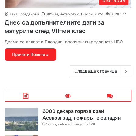
Таня Грозданова
08:30ч, четвъртък, 18 юли, 2024
0
172
Днес са допълнителните дати за
матурите след VII-ми клас
Двама се явяват в Пловдив, пропуснали редовното НВО
Прочети Повече »
Следваща страница
6000 декара горяха край
Асеновград, пожарът е овладян
17:07ч, събота, 8 август, 2026