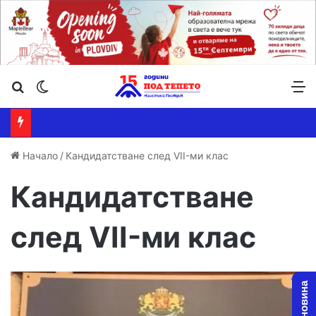
Търсене ...
Switch skin
М
Начало
/
Кандидатстване след VII-ми клас
Кандидатстване
след VII-ми клас