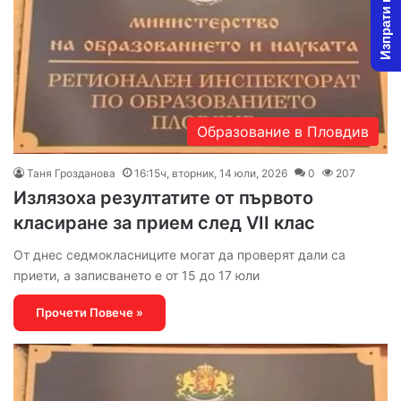
Изпрати новина
Образование в Пловдив
Таня Грозданова
16:15ч, вторник, 14 юли, 2026
0
207
Излязоха резултатите от първото
класиране за прием след VII клас
От днес седмокласниците могат да проверят дали са
приети, а записването е от 15 до 17 юли
Прочети Повече »