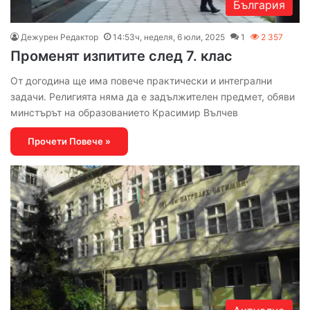
България
Дежурен Редактор
14:53ч, неделя, 6 юли, 2025
1
2 357
Променят изпитите след 7. клас
От догодина ще има повече практически и интегрални
задачи. Религията няма да е задължителен предмет, обяви
минстърът на образованието Красимир Вълчев
Прочети Повече »