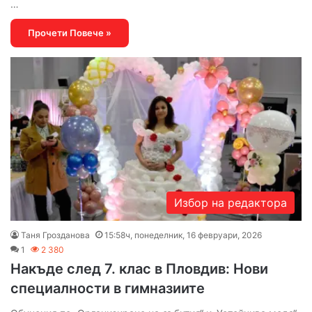
…
Прочети Повече »
Избор на редактора
Таня Грозданова
15:58ч, понеделник, 16 февруари, 2026
1
2 380
Накъде след 7. клас в Пловдив: Нови
специалности в гимназиите