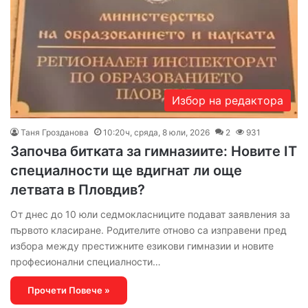
Избор на редактора
Таня Грозданова
10:20ч, сряда, 8 юли, 2026
2
931
Започва битката за гимназиите: Новите IT
специалности ще вдигнат ли още
летвата в Пловдив?
От днес до 10 юли седмокласниците подават заявления за
първото класиране. Родителите отново са изправени пред
избора между престижните езикови гимназии и новите
професионални специалности…
Прочети Повече »