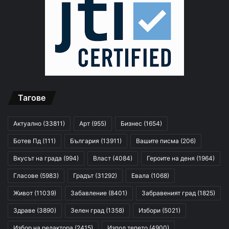
Тагове
Актуално
(33811)
Арт
(955)
Бизнес
(1654)
Ботев Пд
(111)
България
(13911)
Вашите писма
(206)
Вкусът на града
(994)
Власт
(4084)
Героите на деня
(1964)
Гласове
(5983)
Градът
(31292)
Евала
(1068)
Живот
(11039)
Забавление
(8401)
Забравеният град
(1825)
Здраве
(3890)
Зелен град
(1358)
Избори
(5021)
Избор на редактора
(2415)
Изпод тепето
(4900)