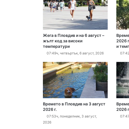
17:06ч, четвъртък, 6 ав
Жега в Пловдив и на 6 август –
Време
16:40ч, четвъртък, 6 ав
жълт код за високи
2026 г
температури
и тем
07:49ч, четвъртък, 6 август, 2026
07:42
16:15ч, четвъртък, 6 ав
16:10ч, четвъртък, 6 ав
Времето в Пловдив на 3 август
Време
2026 г.
2026 г
07:53ч, понеделник, 3 август,
07:47
2026