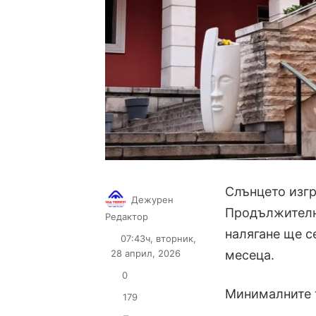
Слънцето изгря
Дежурен
Продължително
Follow
Send
Редактор
on
an
налягане ще с
07:43ч, вторник,
X
email
28 април, 2026
месеца.
0
Минималните т
179