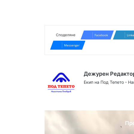
Споделяне
Facebook
Link
Messenger
Дежурен Редакто
Екип на Под Тепето - Н
Website
Facebook
X
YouTube
Instag
Пр