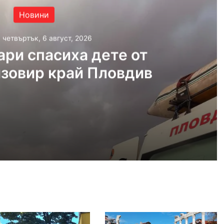
Новини
, четвъртък, 6 август, 2026
ри спасиха дете от
язовир край Пловдив
густ, 2026
Пожарникари спасиха дете от водите на язовир край Пловдив
густ, 2026
Кричим иска справедливост за жестоко убития на Младежки хълм Георги