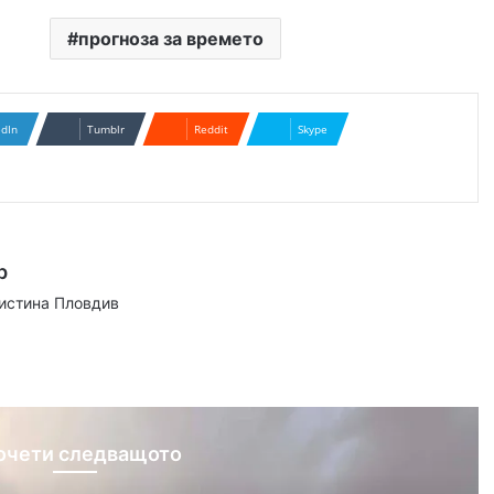
прогноза за времето
edIn
Tumblr
Reddit
Skype
р
аистина Пловдив
ram
очети следващото