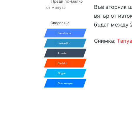
Преди по-малко
Във вторник щ
от минута
вятър от изто
Споделяне
бъдат между 2
Facebook
Снимка:
Tanya
LinkedIn
Tumblr
Reddit
Skype
Messenger