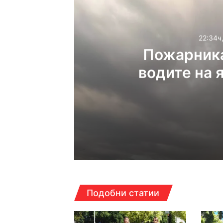
22:34ч
Пожарника
водите на 
22:34ч, четвъртък, 6 ав
22:15ч, четвъртък, 6 ав
Подобни статии