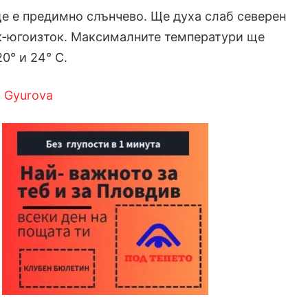
е е предимно слънчево. Ще духа слаб северен
к-югоизток. Максималните температури ще
0° и 24° С.
 Gyurova