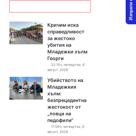
Изпрати новина
Кричим иска
справедливост
за жестоко
убития на
Младежки хълм
Георги
22:15ч, четвъртък, 6
август, 2026
Убийството на
Младежкия
хълм:
безпрецедентна
жестокост от
„ловци на
педофили“
17:06ч, четвъртък, 6
август, 2026