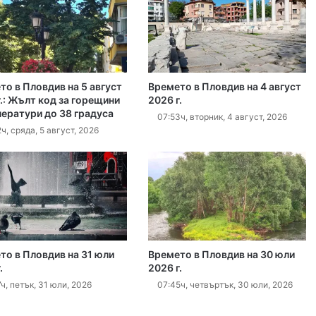
густ, 2026
Убийството на Младежкия хълм: безпрецедентна жестокост от „ловци на педофили“
то в Пловдив на 5 август
Времето в Пловдив на 4 август
густ, 2026
.: Жълт код за горещини
2026 г.
ператури до 38 градуса
Оставиха в ареста мъж, обвинен в отвличането на жена си и детето им
07:53ч, вторник, 4 август, 2026
ч, сряда, 5 август, 2026
густ, 2026
„Sharenting“ или как с една снимка от плажа излагаме детето си на риск
густ, 2026
то в Пловдив на 31 юли
Времето в Пловдив на 30 юли
.
2026 г.
Хеликоптер се включи в гасенето на пожара в Пазарджишко
ч, петък, 31 юли, 2026
07:45ч, четвъртък, 30 юли, 2026