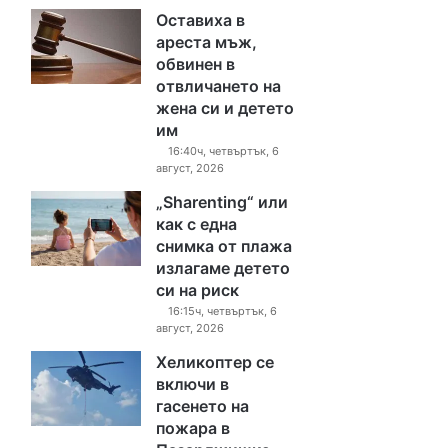
Оставиха в
ареста мъж,
обвинен в
отвличането на
жена си и детето
им
16:40ч, четвъртък, 6
август, 2026
„Sharenting“ или
как с една
снимка от плажа
излагаме детето
си на риск
16:15ч, четвъртък, 6
август, 2026
Хеликоптер се
включи в
гасенето на
пожара в