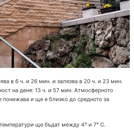
ва в 6 ч. и 26 мин. и залязва в 20 ч. и 23 мин.
ст на деня: 13 ч. и 57 мин. Атмосферното
е понижава и ще е близко до средното за
емператури ще бъдат между 4° и 7° С.