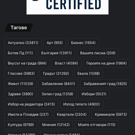
Тагове
Актуално
(33811)
Арт
(955)
Бизнес
(1654)
Ботев Пд
(111)
България
(13911)
Вашите писма
(206)
Вкусът на града
(994)
Власт
(4084)
Героите на деня
(1964)
Гласове
(5983)
Градът
(31292)
Евала
(1068)
Живот
(11039)
Забавление
(8401)
Забравеният град
(1825)
Здраве
(3890)
Зелен град
(1358)
Избори
(5021)
Избор на редактора
(2415)
Изпод тепето
(4900)
Имоти в Пловдив
(237)
Квартали
(2304)
Криминале
(5973)
Култура
(9789)
Мнения
(12142)
Моите отговори
(115)
Новини
(54289)
Нощна смяна
(1484)