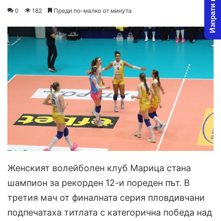
Изпрати новина
on
an
0
182
Преди по-малко от минута
X
email
Женският волейболен клуб Марица стана
шампион за рекорден 12-и пореден път. В
третия мач от финалната серия пловдивчани
подпечатаха титлата с категорична победа над