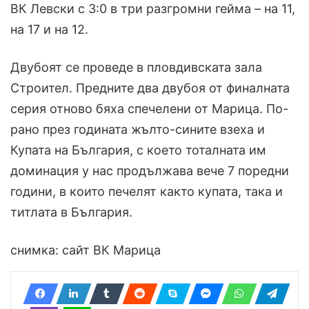
ВК Левски с 3:0 в три разгромни гейма – на 11,
на 17 и на 12.
Двубоят се проведе в пловдивската зала
Строител. Предните два двубоя от финалната
серия отново бяха спечелени от Марица. По-
рано през годината жълто-сините взеха и
Купата на България, с което тоталната им
доминация у нас продължава вече 7 поредни
години, в които печелят както купата, така и
титлата в България.
снимка: сайт ВК Марица