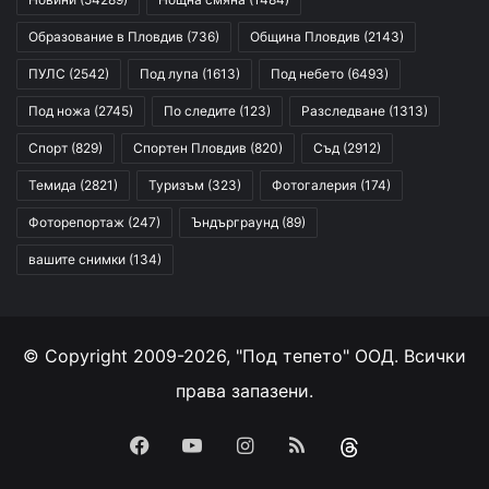
Образование в Пловдив
(736)
Община Пловдив
(2143)
ПУЛС
(2542)
Под лупа
(1613)
Под небето
(6493)
Под ножа
(2745)
По следите
(123)
Разследване
(1313)
Спорт
(829)
Спортен Пловдив
(820)
Съд
(2912)
Темида
(2821)
Туризъм
(323)
Фотогалерия
(174)
Фоторепортаж
(247)
Ъндърграунд
(89)
вашите снимки
(134)
© Copyright 2009-2026, "Под тепето" ООД. Всички
права запазени.
Facebook
YouTube
Instagram
RSS
Threads