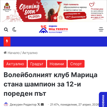
Търсене ...
Switch skin
М
Начало
/
Актуално
Актуално
Градът
Новини
Спорт
Волейболният клуб Марица
стана шампион за 12-и
пореден път
Follow
Send
Дежурен Редактор
21:47ч, понеделник, 27 април, 2026