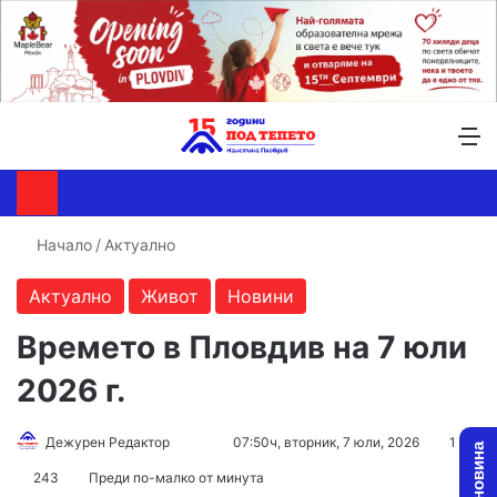
Търсене ...
Switch skin
М
Начало
/
Актуално
Актуално
Живот
Новини
Времето в Пловдив на 7 юли
2026 г.
Follow
Send
Дежурен Редактор
07:50ч, вторник, 7 юли, 2026
1
on
an
243
Преди по-малко от минута
X
email