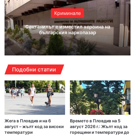
Криминале
Фентанилът е изместил хероина на
българския наркопазар
Подобни статии
Жега в Пловдив и на 6
Времето в Пловдив на 5
август – жълт код за високи
август 2026 г.: Жълт код за
температури
горещини и температури до