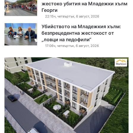
жестоко убития на Младежки хълм
Георги
22:15ч, четвъртък, 6 август, 2026
Убийството на Младежкия хълм:
безпрецедентна жестокост от
„ловци на педофили“
17:06ч, четвъртък, 6 август, 2026