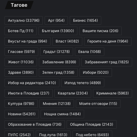
Тагове
Актуално
(33796)
Арт
(954)
Бизнес
(1654)
Ботев Пд
(111)
България
(13900)
Вашите писма
(206)
Вкусът на града
(994)
Власт
(4082)
Героите на деня
(1964)
Гласове
(5979)
Градът
(31278)
Евала
(1068)
Живот
(11036)
Забавление
(8399)
Забравеният град
(1825)
Здраве
(3890)
Зелен град
(1358)
Избори
(5020)
Избор на редактора
(2410)
Изпод тепето
(4899)
Имоти в Пловдив
(237)
Квартали
(2304)
Криминале
(5963)
Култура
(9786)
Мнения
(12138)
Моите отговори
(115)
Новини
(54261)
Нощна смяна
(1484)
Образование в Пловдив
(736)
Община Пловдив
(2143)
ПУЛС
(2542)
Под лупа
(1613)
Под небето
(6493)