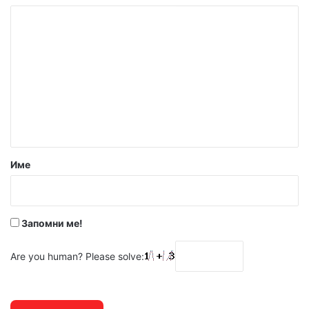
К
о
м
е
н
т
а
р
Име
:
*
Запомни ме!
Are you human? Please solve: