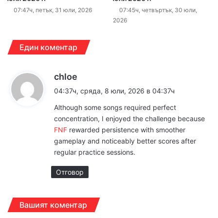
07:47ч, петък, 31 юли, 2026
07:45ч, четвъртък, 30 юли,
2026
Един коментар
к
chloe
а
04:37ч, сряда, 8 юли, 2026 в 04:37ч
з
Although some songs required perfect
а
concentration, I enjoyed the challenge because
:
FNF
rewarded persistence with smoother
gameplay and noticeably better scores after
regular practice sessions.
Отговор
Вашият коментар