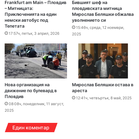
Frankfurt am Main – Пловдив
Бившият шеф на
– Митницата:
пловдивската митница
Приключенията на един
Мирослав Беляшки обжалва
немски автобус под
уволнението си
Тепетата
15:46ч, сряда, 12 ноември,
17:57ч, петък, 3 април, 2026
2025
Нова организация на
Мирослав Беляшки остава в
движение по булевард в
ареста
Пловдив
12:41ч, четвъртък, 8 май, 2025
08:08ч, понеделник, 11 август,
2025
Един коментар