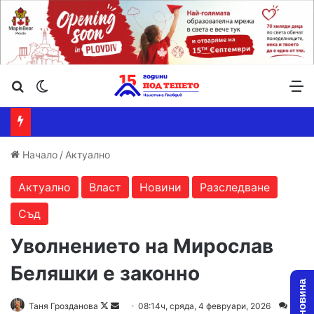
Търсене ...
Switch skin
М
Начало
/
Актуално
Актуално
Власт
Новини
Разследване
Съд
Уволнението на Мирослав
Беляшки е законно
Follow
Send
Таня Грозданова
08:14ч, сряда, 4 февруари, 2026
1