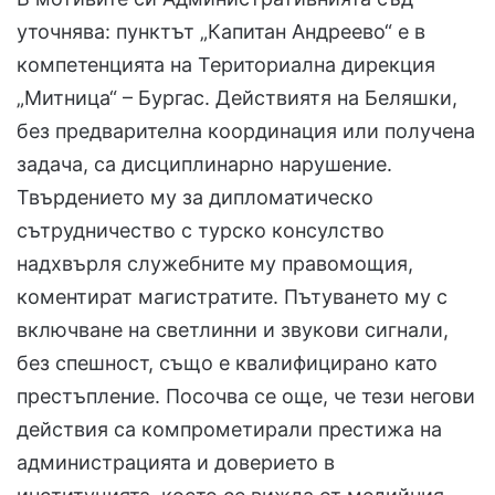
уточнява: пунктът „Капитан Андреево“ е в
компетенцията на Териториална дирекция
„Митница“ – Бургас. Действиятя на Беляшки,
без предварителна координация или получена
задача, са дисциплинарно нарушение.
Твърдението му за дипломатическо
сътрудничество с турско консулство
надхвърля служебните му правомощия,
коментират магистратите. Пътуването му с
включване на светлинни и звукови сигнали,
без спешност, също е квалифицирано като
престъпление. Посочва се още, че тези негови
действия са компрометирали престижа на
администрацията и доверието в