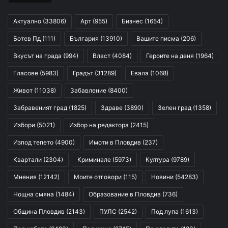
Актуално
(33806)
Арт
(955)
Бизнес
(1654)
Ботев Пд
(111)
България
(13910)
Вашите писма
(206)
Вкусът на града
(994)
Власт
(4084)
Героите на деня
(1964)
Гласове
(5983)
Градът
(31289)
Евала
(1068)
Живот
(11038)
Забавление
(8400)
Забравеният град
(1825)
Здраве
(3890)
Зелен град
(1358)
Избори
(5021)
Избор на редактора
(2415)
Изпод тепето
(4900)
Имоти в Пловдив
(237)
Квартали
(2304)
Криминале
(5973)
Култура
(9789)
Мнения
(12142)
Моите отговори
(115)
Новини
(54283)
Нощна смяна
(1484)
Образование в Пловдив
(736)
Община Пловдив
(2143)
ПУЛС
(2542)
Под лупа
(1613)