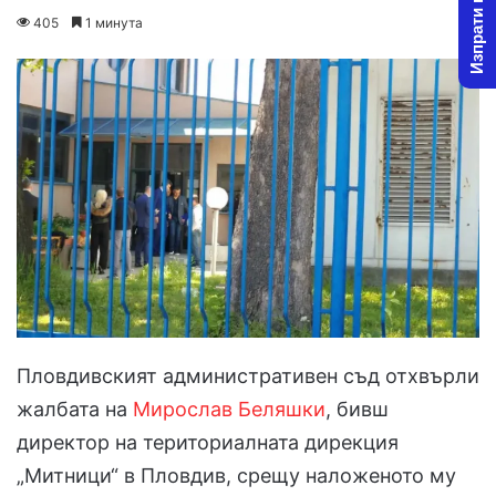
Изпрати новина
on
an
405
1 минута
X
email
Пловдивският административен съд отхвърли
жалбата на
Мирослав Беляшки
, бивш
директор на териториалната дирекция
„Митници“ в Пловдив, срещу наложеното му