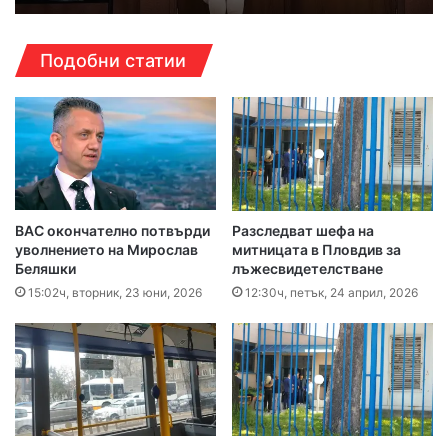
Подобни статии
ВАС окончателно потвърди
Разследват шефа на
уволнението на Мирослав
митницата в Пловдив за
Беляшки
лъжесвидетелстване
15:02ч, вторник, 23 юни, 2026
12:30ч, петък, 24 април, 2026