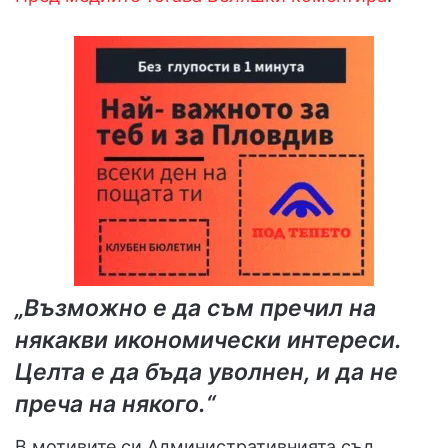
„Възможно е да съм пречил на
някакви икономически интереси.
Целта е да бъда уволнен, и да не
преча на някого.“
В мотивите си Административнията съд