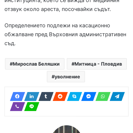
институцията, което се вижда от медийния
отзвук около ареста, посочвайки съдът.
Определението подлежи на касационно
обжалване пред Върховния административен
съд.
Мирослав Беляшки
Митница - Пловдив
уволнение