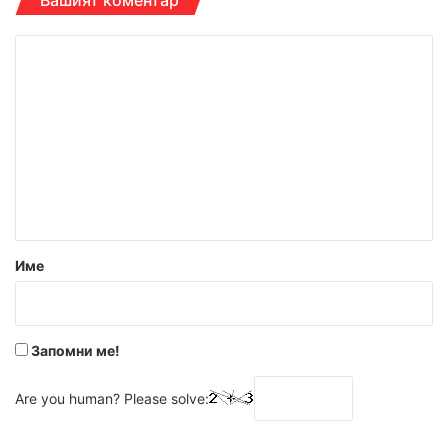
Вашият коментар
К
о
м
е
н
т
а
р
Име
:
*
Запомни ме!
Are you human? Please solve: