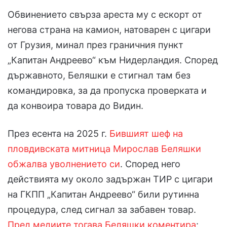
Обвинението свърза ареста му с ескорт от
негова страна на камион, натоварен с цигари
от Грузия, минал през граничния пункт
„Капитан Андреево“ към Нидерландия. Според
държавното, Беляшки е стигнал там без
командировка, за да пропуска проверката и
да конвоира товара до Видин.
През есента на 2025 г.
Бившият шеф на
пловдивската митница Мирослав Беляшки
обжалва уволнението си
. Според него
действията му около задържан ТИР с цигари
на ГКПП „Капитан Андреево“ били рутинна
процедура, след сигнал за забавен товар.
Пред медиите тогава Беляшки коментира
: