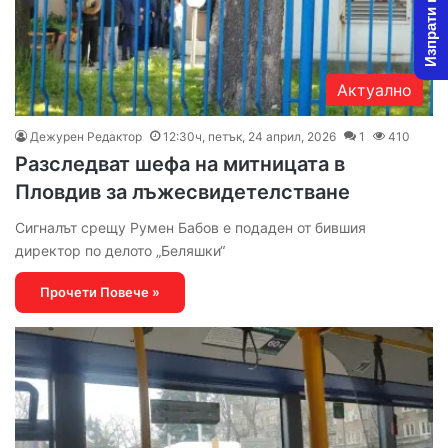
Изпрати новина
Актуално
Дежурен Редактор
12:30ч, петък, 24 април, 2026
1
410
Разследват шефа на митницата в
Пловдив за лъжесвидетелстване
Сигналът срещу Румен Бабов е подаден от бившия
директор по делото „Беляшки“
Прочети Повече »