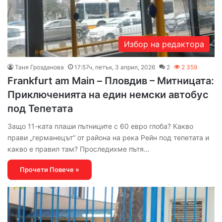
Избор на редактора
Таня Грозданова
17:57ч, петък, 3 април, 2026
2
2 359
Frankfurt am Main – Пловдив – Митницата:
Приключенията на един немски автобус
под Тепетата
Защо 11-ката плаши пътниците с 60 евро глоба? Какво
прави „германецът“ от района на река Рейн под тепетата и
какво е правил там? Проследихме пътя…
Прочети Повече »