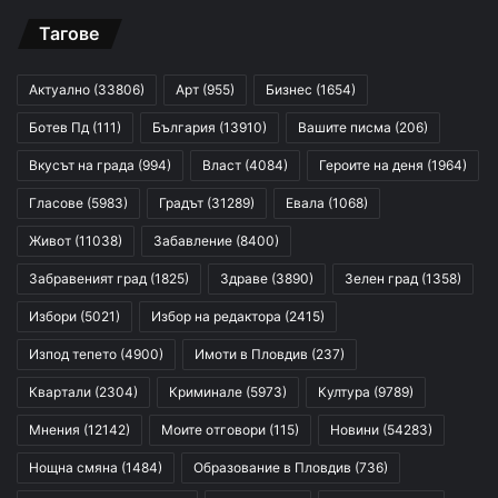
Тагове
Актуално
(33806)
Арт
(955)
Бизнес
(1654)
Ботев Пд
(111)
България
(13910)
Вашите писма
(206)
Вкусът на града
(994)
Власт
(4084)
Героите на деня
(1964)
Гласове
(5983)
Градът
(31289)
Евала
(1068)
Живот
(11038)
Забавление
(8400)
Забравеният град
(1825)
Здраве
(3890)
Зелен град
(1358)
Избори
(5021)
Избор на редактора
(2415)
Изпод тепето
(4900)
Имоти в Пловдив
(237)
Квартали
(2304)
Криминале
(5973)
Култура
(9789)
Мнения
(12142)
Моите отговори
(115)
Новини
(54283)
Нощна смяна
(1484)
Образование в Пловдив
(736)