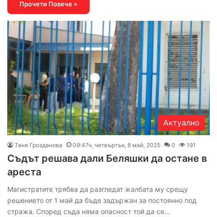
Прочети Повече »
Актуално
Таня Грозданова
09:47ч, четвъртък, 8 май, 2025
0
191
Съдът решава дали Беляшки да остане в
ареста
Магистратите трябва да разгледат жалбата му срещу
решението от 1 май да бъде задържан за постоянно под
стража. Според съда няма опасност той да се…