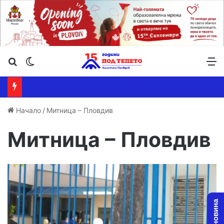
Търсене ...
Switch skin
М
Начало
/
Митница – Пловдив
Митница – Пловдив