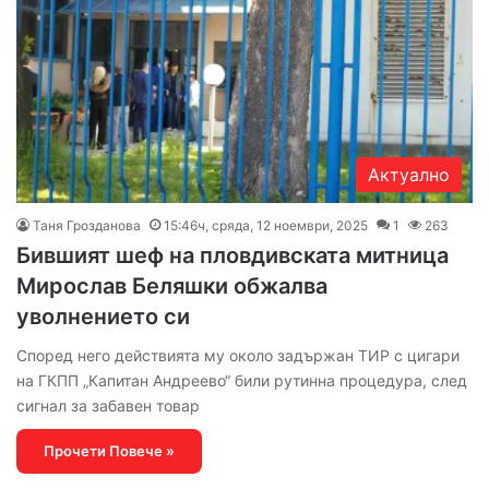
Актуално
Таня Грозданова
15:46ч, сряда, 12 ноември, 2025
1
263
Бившият шеф на пловдивската митница
Мирослав Беляшки обжалва
уволнението си
Според него действията му около задържан ТИР с цигари
на ГКПП „Капитан Андреево“ били рутинна процедура, след
сигнал за забавен товар
Прочети Повече »