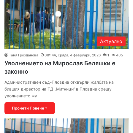
Актуално
Таня Грозданова
08:14ч, сряда, 4 февруари, 2026
1
405
Уволнението на Мирослав Беляшки е
законно
Административен съд-Пловдив отхвърли жалбата на
бившия директор на ТД „Митници“ в Пловдив срещу
уволнението му
Прочети Повече »