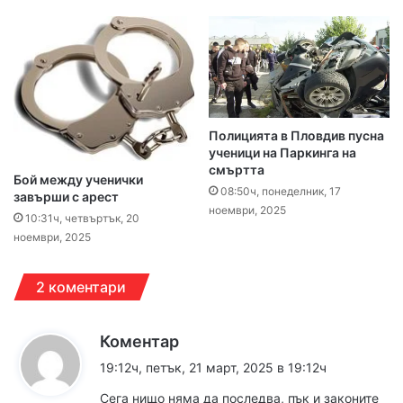
Полицията в Пловдив пусна
ученици на Паркинга на
смъртта
Бой между ученички
08:50ч, понеделник, 17
завърши с арест
ноември, 2025
10:31ч, четвъртък, 20
ноември, 2025
2 коментари
к
Коментар
а
19:12ч, петък, 21 март, 2025 в 19:12ч
з
Сега нищо няма да последва, пък и законите