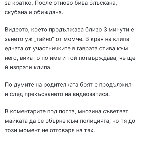
за кратко. После отново бива блъскана,
скубана и обиждана.
Видеото, което продължава близо 3 минути е
зането уж „тайно“ от момче. В края на клипа
едната от участничките в гаврата отива към
него, вика го по име и той потвърждава, че ще
ѝ изпрати клипа.
По думите на родителката боят е продължил
и след прекъсването на видеозаписа.
В коментарите под поста, мнозина съветват
майката да се обърне към полицията, но тя до
този момент не отговаря на тях.