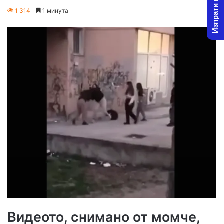
Изпрати новина
on
an
1 314
1 минута
X
email
Видеото, снимано от момче,