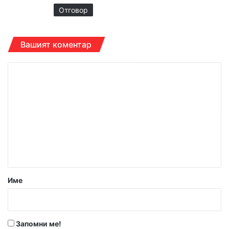
Отговор
Вашият коментар
К
о
м
е
н
т
а
р
Име
:
*
Запомни ме!