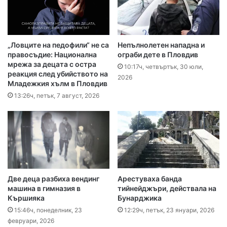
„Ловците на педофили“ не са
Непълнолетен нападна и
правосъдие: Национална
ограби дете в Пловдив
мрежа за децата с остра
10:17ч, четвъртък, 30 юли,
реакция след убийството на
2026
Младежкия хълм в Пловдив
13:26ч, петък, 7 август, 2026
Две деца разбиха вендинг
Арестуваха банда
машина в гимназия в
тийнейджъри, действала на
Кършияка
Бунарджика
15:46ч, понеделник, 23
12:29ч, петък, 23 януари, 2026
февруари, 2026