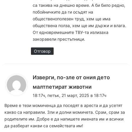
а
са такива на днешно време. А би било редно,
:
побойничките да ги осъдят на
общественополезен труд, хем ще има
обществена полза, хем ще им държи и влага.
От едновремешните ТВУ-та излизаха
закоравели престъпници.
Отговор
Изверги, по-зле от ония дето
к
малтпетират животни
а
18:17ч, петък, 21 март, 2025 в 18:17ч
з
Време е тези момиченца да поседят в ареста и да усетят
а
какво са направили. Зли и долни момичета. Срам, срам за
:
родителите им. Добре е да напишете имената им и всички
да разберат какви са семействата им!