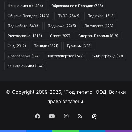
Нощна смяна
(1484)
Образование в Пловдив
(736)
Община Пловдив
(2143)
ПУЛС
(2542)
Под лупа
(1613)
Под небето
(6493)
Под ножа
(2745)
По следите
(123)
Разследване
(1313)
Спорт
(827)
Спортен Пловдив
(818)
Съд
(2912)
Темида
(2821)
Туризъм
(323)
Фотогалерия
(174)
Фоторепортаж
(247)
Ъндърграунд
(89)
вашите снимки
(134)
© Copyright 2009-2026, "Под тепето" ООД. Всички
права запазени.
Facebook
YouTube
Instagram
RSS
Threads