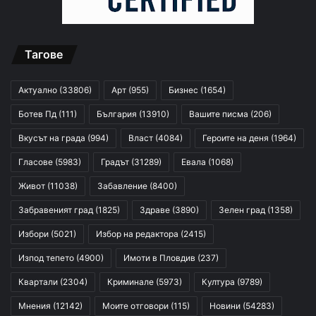
Тагове
Актуално
(33806)
Арт
(955)
Бизнес
(1654)
Ботев Пд
(111)
България
(13910)
Вашите писма
(206)
Вкусът на града
(994)
Власт
(4084)
Героите на деня
(1964)
Гласове
(5983)
Градът
(31289)
Евала
(1068)
Живот
(11038)
Забавление
(8400)
Забравеният град
(1825)
Здраве
(3890)
Зелен град
(1358)
Избори
(5021)
Избор на редактора
(2415)
Изпод тепето
(4900)
Имоти в Пловдив
(237)
Квартали
(2304)
Криминале
(5973)
Култура
(9789)
Мнения
(12142)
Моите отговори
(115)
Новини
(54283)