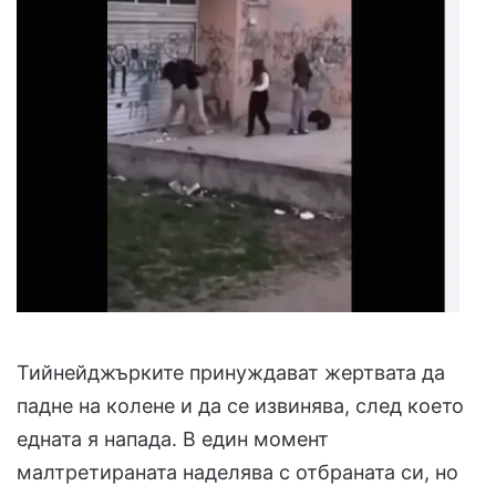
Тийнейджърките принуждават жертвата да
падне на колене и да се извинява, след което
едната я напада. В един момент
малтретираната наделява с отбраната си, но