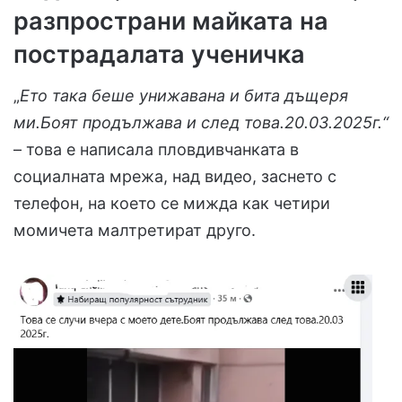
разпространи майката на
пострадалата ученичка
„
Ето така беше унижавана и бита дъщеря
ми.Боят продължава и след това.20.03.2025г.“
– това е написала пловдивчанката в
социалната мрежа, над видео, заснето с
телефон, на което се мижда как четири
момичета малтретират друго.