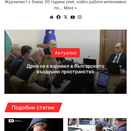
Журналист с близо 30 години опит, който работи интензивно
по…
More »
Website
Facebook
X
YouTube
Instagram
Актуално
Дрон се е взривил в българското
въздушно пространство
Подобни статии