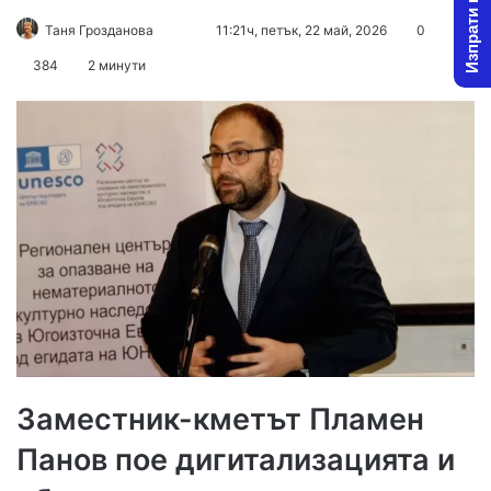
Изпрати новина
Follow
Send
Таня Грозданова
11:21ч, петък, 22 май, 2026
0
on
an
384
2 минути
X
email
Заместник-кметът Пламен
Панов пое дигитализацията и