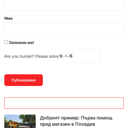
а
р
Име
:
*
Запомни ме!
Are you human? Please solve:
Добрият пример: Първа помощ
пред магазин в Пловдив