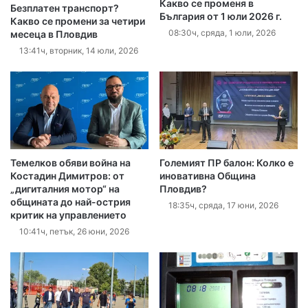
Какво се променя в
Безплатен транспорт?
България от 1 юли 2026 г.
Какво се промени за четири
08:30ч, сряда, 1 юли, 2026
месеца в Пловдив
13:41ч, вторник, 14 юли, 2026
Темелков обяви война на
Големият ПР балон: Колко е
Костадин Димитров: от
иновативна Община
„дигиталния мотор“ на
Пловдив?
общината до най-острия
18:35ч, сряда, 17 юни, 2026
критик на управлението
10:41ч, петък, 26 юни, 2026