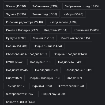
Живот
(11036)
Забавление
(8399)
Забравеният град
(1825)
Здраве
(3890)
Зелен град
(1358)
Избори
(5020)
Избор на редактора
(2410)
Изпод тепето
(4899)
Имоти в Пловдив
(237)
Квартали
(2304)
Криминале
(5963)
Култура
(9786)
Мнения
(12138)
Моите отговори
(115)
Новини
(54261)
Нощна смяна
(1484)
Образование в Пловдив
(736)
Община Пловдив
(2143)
ПУЛС
(2542)
Под лупа
(1613)
Под небето
(6493)
Под ножа
(2745)
По следите
(123)
Разследване
(1312)
Спорт
(827)
Спортен Пловдив
(817)
Съд
(2907)
Темида
(2817)
Туризъм
(323)
Фотогалерия
(174)
Фоторепортаж
(247)
Ъндърграунд
(89)
вашите снимки
(133)