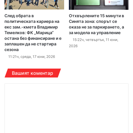
След обрата в
Отхвърлените 15 минути в
политическата кариера на
Синята зона: спорът се
екс зам.-кмета Владимир
оказа не за паркирането, а
Темелков: ФК „Марица“
за модела на управление
остана без финансиране и е
15:22ч, четвъртък, 11 юни,
заплашен да не стартира
2026
сезона
11:21ч, сряда, 17 юни, 2026
Вашият коментар
К
о
м
е
н
т