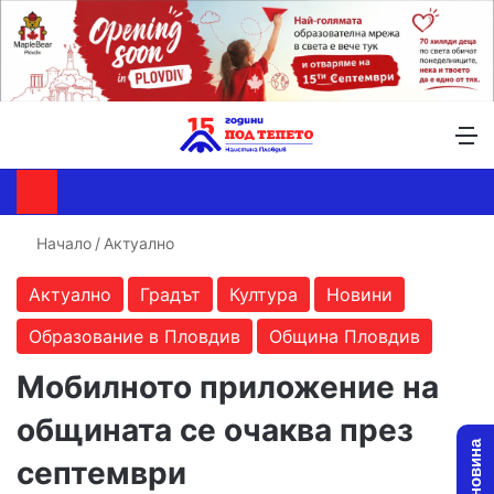
Търсене ...
Switch skin
М
Начало
/
Актуално
Актуално
Градът
Култура
Новини
Образование в Пловдив
Община Пловдив
Мобилното приложение на
общината се очаква през
септември