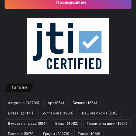
Последвай ни
Тагове
Актуално
(33796)
Арт
(954)
Бизнес
(1654)
Ботев Пд
(111)
България
(13900)
Вашите писма
(206)
Вкусът на града
(994)
Власт
(4082)
Героите на деня
(1964)
Гласове
(5979)
Градът
(31278)
Евала
(1068)