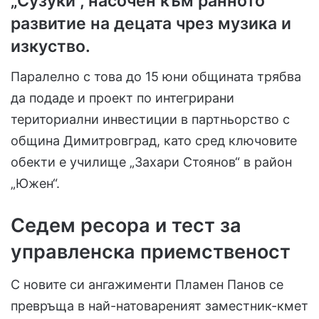
„Сузуки“, насочен към ранното
развитие на децата чрез музика и
изкуство.
Паралелно с това до 15 юни общината трябва
да подаде и проект по интегрирани
териториални инвестиции в партньорство с
община Димитровград, като сред ключовите
обекти е училище „Захари Стоянов“ в район
„Южен“.
Седем ресора и тест за
управленска приемственост
С новите си ангажименти Пламен Панов се
превръща в най-натовареният заместник-кмет