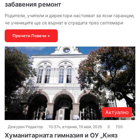
забавения ремонт
Родители, учители и директори настояват за ясни гаранции,
че учениците ще се върнат в сградата през септември
Прочети Повече »
Актуално
Дежурен Редактор
10:37ч, вторник, 19 май, 2026
0
700
Хуманитарната гимназия и ОУ „Княз