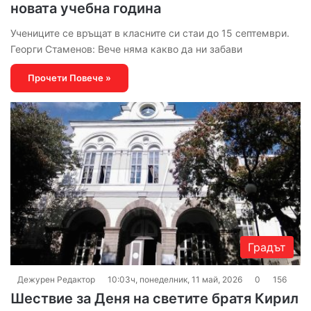
новата учебна година
Учениците се връщат в класните си стаи до 15 септември.
Георги Стаменов: Вече няма какво да ни забави
Прочети Повече »
Градът
Дежурен Редактор
10:03ч, понеделник, 11 май, 2026
0
156
Шествие за Деня на светите братя Кирил