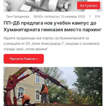
Актуално
Таня Грозданова
08:50ч, четвъртък, 13 ноември, 2025
1
279
ПП–ДБ предлага нов учебен кампус до
Хуманитарната гимназия вместо паркинг
Идеята предвижда нов корпус за Хуманитарната за
учениците от ОУ „Княз Александър I“, свързан с основната
сграда чрез „топла връзка“
Прочети Повече »