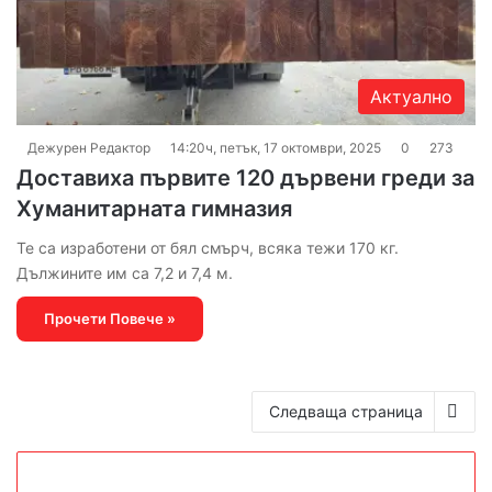
Актуално
Дежурен Редактор
14:20ч, петък, 17 октомври, 2025
0
273
Доставиха първите 120 дървени греди за
Хуманитарната гимназия
Те са изработени от бял смърч, всяка тежи 170 кг.
Дължините им са 7,2 и 7,4 м.
Прочети Повече »
Следваща страница