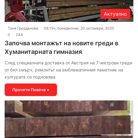
Актуално
Таня Грозданова
08:15ч, понеделник, 20 октомври, 2025
0
244
Започва монтажът на новите греди в
Хуманитарната гимназия
След специалната доставка от Австрия на 7-метрови греди
от бял смърч, ремонтът на емблематичния паметник на
културата се подновява
Прочети Повече »