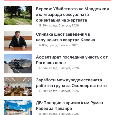
Версия: Убийството на Младежкия
хълм заради сексуалната
ориентация на жертвата
18:39ч, сряда, 5 август, 2026
Спипаха шест заведения в
нарушения в квартал Капана
17:03ч, сряда, 5 август, 2026
Асфалтират последния участък от
Рогошко шосе
16:34ч, сряда, 5 август, 2026
Заработи междуведомствената
работна група за Околовръстното
16:29ч, сряда, 5 август, 2026
ДБ-Пловдив с призив към Румен
Радев за Панаира
16:25ч, сряда, 5 август, 2026