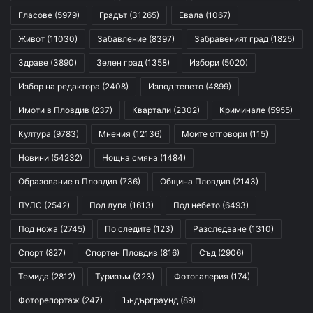
Гласове
(5979)
Градът
(31265)
Евала
(1067)
Живот
(11030)
Забавление
(8397)
Забравеният град
(1825)
Здраве
(3890)
Зелен град
(1358)
Избори
(5020)
Избор на редактора
(2408)
Изпод тепето
(4899)
Имоти в Пловдив
(237)
Квартали
(2302)
Криминале
(5955)
Култура
(9783)
Мнения
(12136)
Моите отговори
(115)
Новини
(54232)
Нощна смяна
(1484)
Образование в Пловдив
(736)
Община Пловдив
(2143)
ПУЛС
(2542)
Под лупа
(1613)
Под небето
(6493)
Под ножа
(2745)
По следите
(123)
Разследване
(1310)
Спорт
(827)
Спортен Пловдив
(816)
Съд
(2906)
Темида
(2812)
Туризъм
(323)
Фотогалерия
(174)
Фоторепортаж
(247)
Ъндърграунд
(89)