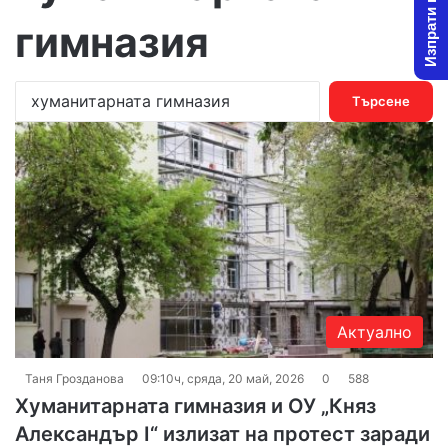
Изпрати новина
гимназия
Т
ъ
р
с
е
н
е
з
а
:
Актуално
Таня Грозданова
09:10ч, сряда, 20 май, 2026
0
588
Хуманитарната гимназия и ОУ „Княз
Александър I“ излизат на протест заради