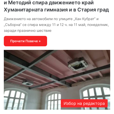
и Методий спира движението край
Хуманитарната гимназия и в Стария град
Движението на автомобили по улиците „Хан Кубрат” и
„Съборна“ се спира между 11 и 12 ч. на 11 май, понеделник,
заради празнично шествие
Прочети Повече »
Избор на редактора