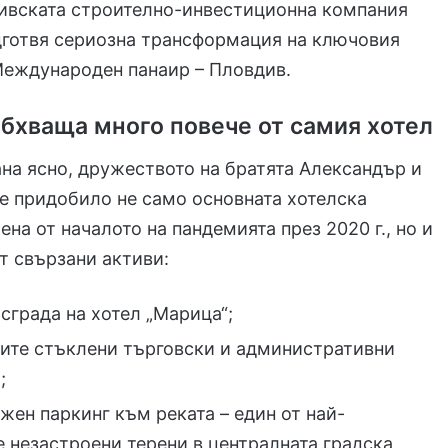
дивската строително-инвестиционна компания
дготвя сериозна трансформация на ключовия
Международен панаир – Пловдив.
бхваща много повече от самия хотел
ана ясно, дружеството на братята Александър и
е придобило не само основната хотелска
ена от началото на пандемията през 2020 г., но и
т свързани активи:
сграда на хотел „Марица“;
те стъклени търговски и административни
;
жен паркинг към реката – един от най-
е незастроени терени в централната градска