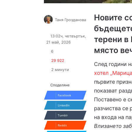
Новите с
Таня Грозданова
бъдещето
Follow
Send
on
an
13:02ч, четвъртък,
терени в
X
email
21 май, 2026
място ве
6
29 922
След години н
2 минути
хотел „Мариц
първите призн
Споделяне
показват разд
Facebook
Поставено е с
LinkedIn
разчиства се 
Tumblr
на входа на па
Влизането за
Reddit