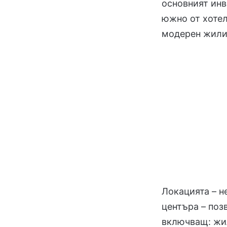
основният инв
южно от хотел
модерен жили
Локацията – н
центъра – поз
включващ: жи