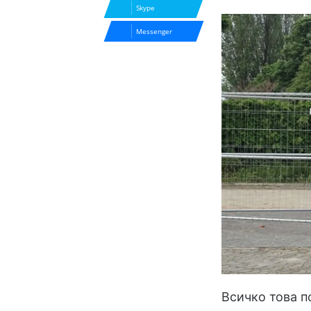
Skype
Messenger
Всичко това п