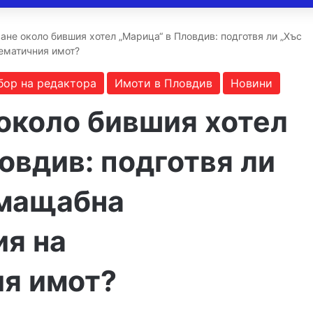
не около бившия хотел „Марица“ в Пловдив: подготвя ли „Хъс
ематичния имот?
бор на редактора
Имоти в Пловдив
Новини
около бившия хотел
овдив: подготвя ли
 мащабна
я на
я имот?