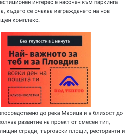
естиционен интерес е насочен към паркинга
а, където се очаква изграждането на нов
щен комплекс.
епосредствено до река Марица и в близост до
волява развитие на проект от смесен тип,
лищни сгради, търговски площи, ресторанти и