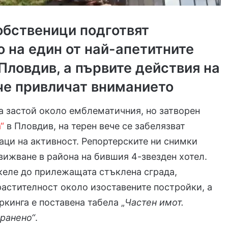
обственици подготвят
 на един от най-апетитните
 Пловдив, а първите действия на
че привличат вниманието
а застой около емблематичния, но затворен
а“
в Пловдив, на терен вече се забелязват
аци на активност. Репортерските ни снимки
вижване в района на бившия 4-звезден хотел.
келе до прилежащата стъклена сграда,
растителност около изоставените постройки, а
ркинга е поставена табела „
Частен имот.
бранено“
.