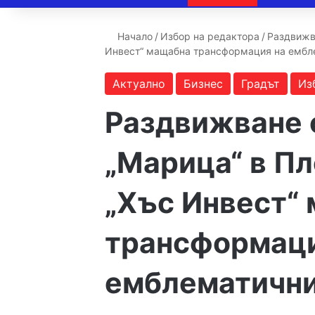
Начало
/
Избор на редактора
/
Раздвижва
Инвест“ мащабна трансформация на ембл
Актуално
Бизнес
Градът
Из
Раздвижване 
„Марица“ в Пл
„Хъс Инвест“
трансформаци
емблематични