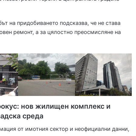
т на придобиването подсказва, че не става
овен ремонт, а за цялостно преосмисляне на
фокус: нов жилищен комплекс и
радска среда
мация от имотния сектор и неофициални данни,