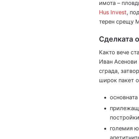
имота – плов
Hus Invest
, по
терен срещу 
Сделката о
Както вече ст
Иван Асенови 
сграда, затвор
широк пакет о
основната 
прилежащи
постройки
големия ю
апетитнит