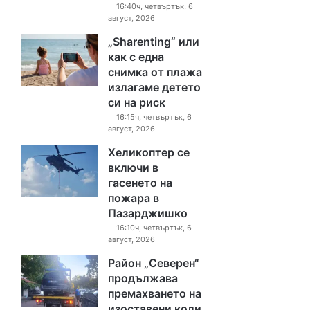
16:40ч, четвъртък, 6
август, 2026
„Sharenting“ или
как с една
снимка от плажа
излагаме детето
си на риск
16:15ч, четвъртък, 6
август, 2026
Хеликоптер се
включи в
гасенето на
пожара в
Пазарджишко
16:10ч, четвъртък, 6
август, 2026
Район „Северен“
продължава
премахването на
изоставени коли