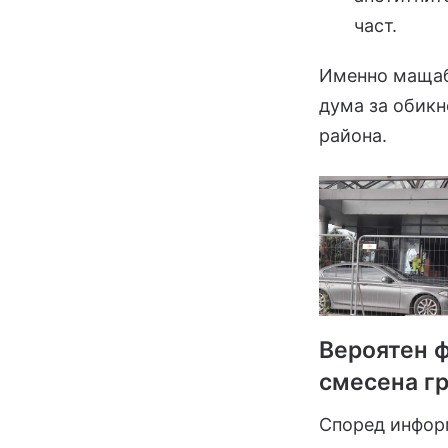
част.
Именно мащабъ
дума за обикн
района.
Вероятен 
смесена г
Според инфор