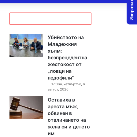
Изпрати новина
Убийството на
Младежкия
хълм:
безпрецедентна
жестокост от
„ловци на
педофили“
17:06ч, четвъртък, 6
август, 2026
Оставиха в
ареста мъж,
обвинен в
отвличането на
жена си и детето
им