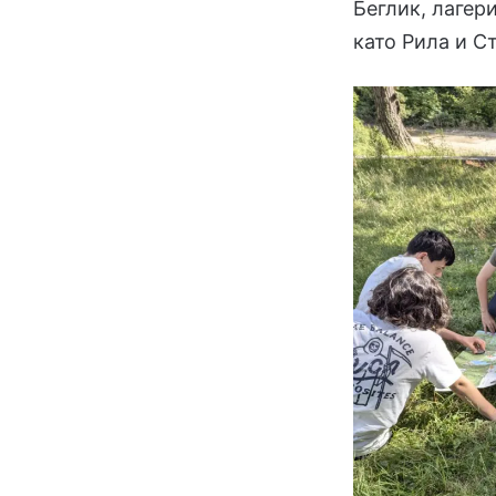
Беглик, лагер
като Рила и С