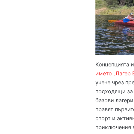
Концепцията и
името „Лагер 
учене чрез пр
подходящи за 
базови лагери
правят първит
спорт и актив
приключения в