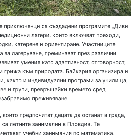
те приключенци са създадени програмите „Диви
педиционни лагери, които включват преходи,
одки, катерене и ориентиране. Участниците
а за лагеруване, преминават през различни
звиват умения като адаптивност, отговорност,
 и грижа към природата. Байкария организира и
и, както и индивидуални програми за училища,
ве и групи, превръщайки времето сред
незабравимо преживяване.
, които предпочитат децата да останат в града,
 са летните занимални в Пловдив. Те
четават учебни занимания по математика,