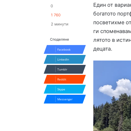
Един от вариа
0
богатото порт
1 760
посветихме от
2 минути
ги споменавам
лятото в исти
Споделяне
децата.
Facebook
LinkedIn
Tumblr
Reddit
Skype
Messenger