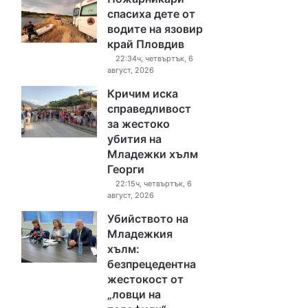
спасиха дете от
водите на язовир
край Пловдив
22:34ч, четвъртък, 6
август, 2026
Кричим иска
справедливост
за жестоко
убития на
Младежки хълм
Георги
22:15ч, четвъртък, 6
август, 2026
Убийството на
Младежкия
хълм:
безпрецедентна
жестокост от
„ловци на