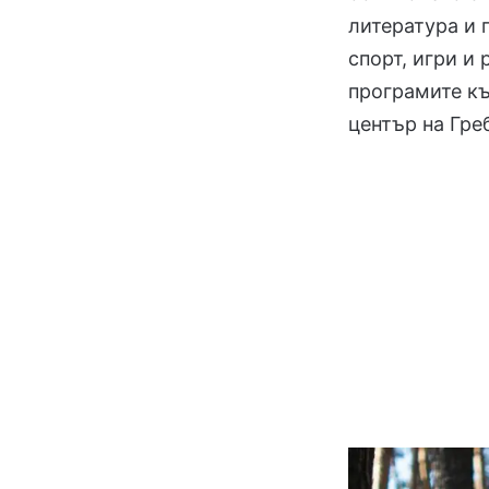
литература и 
спорт, игри и
програмите къ
център на Гре