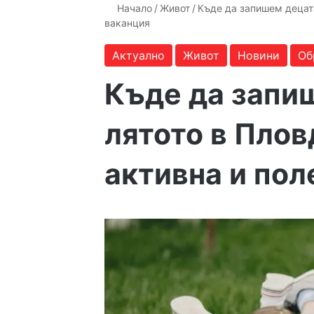
Начало
/
Живот
/
Къде да запишем децата
ваканция
Актуално
Живот
Новини
Об
Къде да запи
лятото в Плов
активна и пол