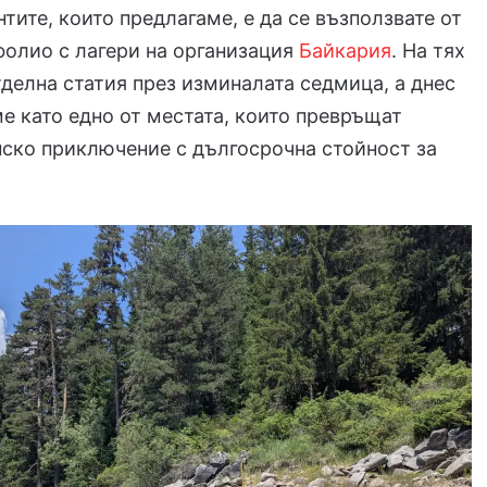
нтите, които предлагаме, е да се възползвате от
фолио с лагери на организация
Байкария
. На тях
делна статия през изминалата седмица, а днес
е като едно от местата, които превръщат
нско приключение с дългосрочна стойност за