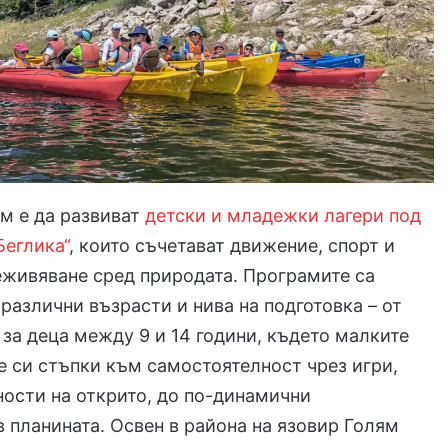
м е да развиват
детски и младежки лагери под
Беглика“
, които съчетават движение, спорт и
еживяване сред природата. Програмите са
различни възрасти и нива на подготовка – от
 за деца между 9 и 14 години, където малките
е си стъпки към самостоятелност чрез игри,
ности на открито, до по-динамични
 планината. Освен в района на язовир Голям