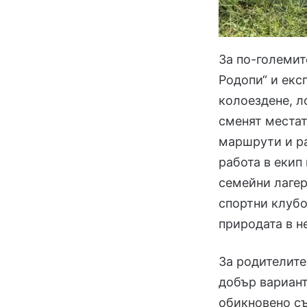
За по-големи
Родопи“ и екс
колоездене, л
сменят местат
маршрути и ра
работа в екип
семейни лагер
спортни клубо
природата в 
За родителите
добър вариант
обикновено съ