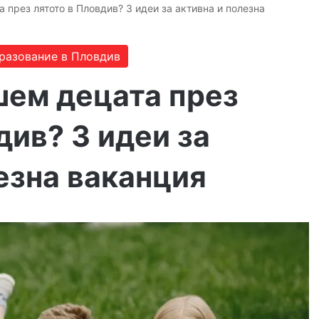
 през лятото в Пловдив? 3 идеи за активна и полезна
разование в Пловдив
шем децата през
див? 3 идеи за
езна ваканция