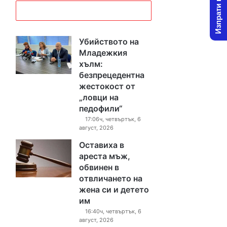
Изпрати новина
Убийството на
Младежкия
хълм:
безпрецедентна
жестокост от
„ловци на
педофили“
17:06ч, четвъртък, 6
август, 2026
Оставиха в
ареста мъж,
обвинен в
отвличането на
жена си и детето
им
16:40ч, четвъртък, 6
август, 2026