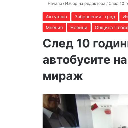
Начало
/
Избор на редактора
/
След 10 г
Актуално
Забравеният град
Из
Мнения
Новини
Община Плов
След 10 годин
автобусите на
мираж