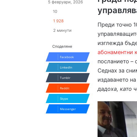
5 февруари, 2026
управляв
10
1 928
Преди точно 1
2 минути
управляващите
изглежда бъд
Споделяне
абонаментни к
Facebook
посланието – 
LinkedIn
Седнах за сни
Tumblr
издаването на
дадоха, като 
Reddit
Skype
Messenger