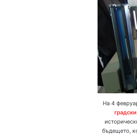
На 4 февруар
градски
исторически
бъдещето, ко