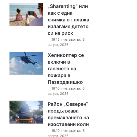
„Sharenting“ или
как с една
снимка от плажа
излагаме детето
си на риск
16:15ч, четвъртък, 6
август, 2026
Хеликоптер се
включи в
гасенето на
пожара в
Пазарджишко
16:10ч, четвъртък, 6
август, 2026
Район „Северен“
продължава
премахването на
изоставени коли
16:10ч, четвъртък, 6
август, 2026