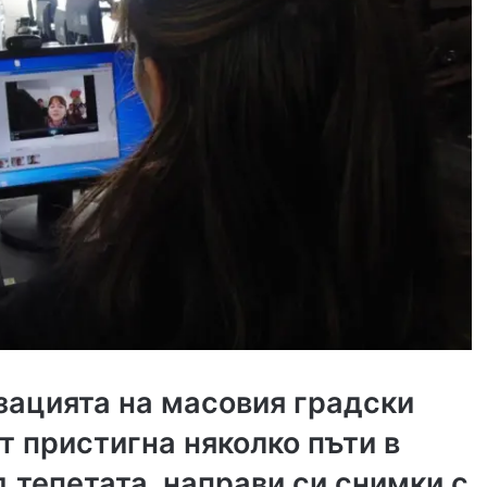
ацията на масовия градски
т пристигна няколко пъти в
д тепетата, направи си снимки с