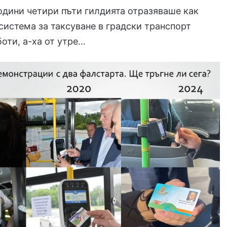
години четири пъти гилдията отразяваше как
система за таксуване в градски транспорт
боти, а-ха от утре…