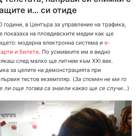
ащите и… си отиде
0 години, в Центъра за управление на трафика,
 показаха на пловдивските медии как ще
ещето: модерна електронна система и
е-
арти и билети
. По усмивките им е видно
сякаш след малко ще литнем към XXI век.
мка за целите на демонстрацията при
 първия тестов екземпляр. (
За спомен не ми го
че ли още тогава са знаели какво ще се случи…
)