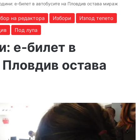
одини: е-билет в автобусите на Пловдив остава мираж
бор на редактора
Избори
Изпод тепето
див
Под лупа
и: е-билет в
 Пловдив остава