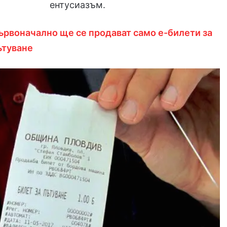
ентусиазъм.
ървоначално ще се продават само е-билети за
ътуване