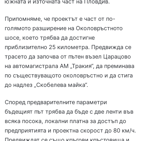
южната и източната част на Пловдив.
Припомняме, че проектът е част от по-
голямото разширение на Околовръстното
шосе, което трябва да достигне
приблизително 25 километра. Предвижда се
трасето да започва от пътен възел Царацово
на автомагистрала АМ „Тракия“, да преминава
по съществуващото околовръстно и да стига
до надлез „Скобелева майка“.
Според предварителните параметри
бъдещият път трябва да бъде с две ленти във
всяка посока, локални платна за достъп до
предприятията и проектна скорост до 80 км/ч.
Предвиждат се също кръгови кръстовища и