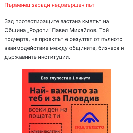
Първенец заради недовършен път
Зад протестиращите застана кметът на
Община „Родопи“ Павел Михайлов. Той
подчерта, че проектът е резултат от пълното
взаимодействие между общините, бизнеса и
държавните институции.