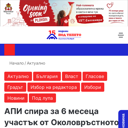
Търсене ...
Switch skin
М
Начало
/
Актуално
Актуално
България
Власт
Гласове
Градът
Избор на редактора
Избори
Новини
Под лупа
АПИ спира за 6 месеца
участък от Околовръстното