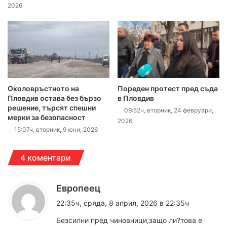
2026
Околовръстното на
Пореден протест пред съда
Пловдив остава без бързо
в Пловдив
решение, търсят спешни
09:52ч, вторник, 24 февруари,
мерки за безопасност
2026
15:07ч, вторник, 9 юни, 2026
4 коментари
к
Европеец
а
22:35ч, сряда, 8 април, 2026 в 22:35ч
з
Безсилни пред чиновници,защо ли?това е
а