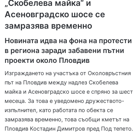
„Скобелева майка“ и
Асеновградско шосе се
замразява временно
Новината идва на фона на протести
в региона заради забавени пътни
проекти около Пловдив
Изграждането на участъка от Околовръстния
път на Пловдив между надлез Скобелева
майка и Асеновградско шосе е спряно за шест
месеца. За това е уведомено дружеството-
изпълнител, като работата по обекта се
замразява временно, това съобщи кметът на
Пловдив Костадин Димитров пред Под тепето.