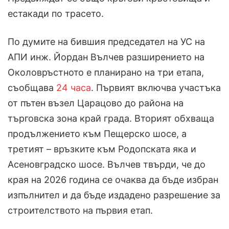
естакади по трасето.
По думите на бившия председател на УС на
АПИ инж. Йордан Вълчев разширението на
Околовръстното е планирано на три етапа,
съобщава
24 часа
. Първият включва участъка
от пътен възел Царацово до района на
търговска зона край града. Вторият обхваща
продължението към Пещерско шосе, а
третият – връзките към Родопската яка и
Асеновградско шосе. Вълчев твърди, че до
края на 2026 година се очаква да бъде избран
изпълнител и да бъде издадено разрешение за
строителството на първия етап.