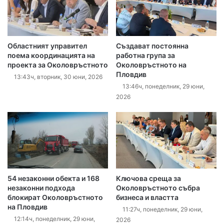
Областният управител
Създават постоянна
поема координацията на
работна група за
проекта за Околовръстното
Околовръстното на
Пловдив
13:43ч, вторник, 30 юни, 2026
13:46ч, понеделник, 29 юни,
2026
54 незаконни обекта и 168
Ключова среща за
незаконни подхода
Околовръстното събра
блокират Околовръстното
бизнеса и властта
на Пловдив
11:27ч, понеделник, 29 юни,
12:14ч, понеделник, 29 юни,
2026