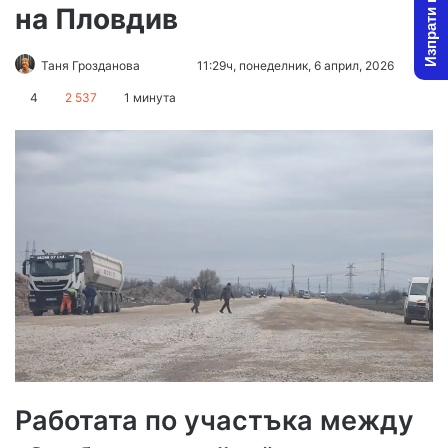
Изпрати новина
на Пловдив
Follow
Send
Таня Грозданова
11:29ч, понеделник, 6 април, 2026
on
an
4
2 537
1 минута
X
email
Работата по участъка между