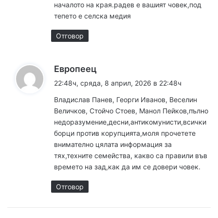
началото на края.радев е вашият човек,под
:
тепето е селска медия
Отговор
к
Европеец
а
22:48ч, сряда, 8 април, 2026 в 22:48ч
з
Владислав Панев, Георги Иванов, Веселин
а
Величков, Стойчо Стоев, Манол Пейков,пълно
:
недоразумение,десни,антикомунисти,всички
борци против корупцията,моля прочетете
внимателно цялата информация за
тях,техните семейства, какво са правили във
времето на зад,как да им се довери човек.
Отговор