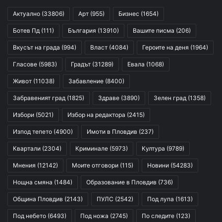
Актуално
(33806)
Арт
(955)
Бизнес
(1654)
Ботев Пд
(111)
България
(13910)
Вашите писма
(206)
Вкусът на града
(994)
Власт
(4084)
Героите на деня
(1964)
Гласове
(5983)
Градът
(31289)
Евала
(1068)
Живот
(11038)
Забавление
(8400)
Забравеният град
(1825)
Здраве
(3890)
Зелен град
(1358)
Избори
(5021)
Избор на редактора
(2415)
Изпод тепето
(4900)
Имоти в Пловдив
(237)
Квартали
(2304)
Криминале
(5973)
Култура
(9789)
Мнения
(12142)
Моите отговори
(115)
Новини
(54283)
Нощна смяна
(1484)
Образование в Пловдив
(736)
Община Пловдив
(2143)
ПУЛС
(2542)
Под лупа
(1613)
Под небето
(6493)
Под ножа
(2745)
По следите
(123)