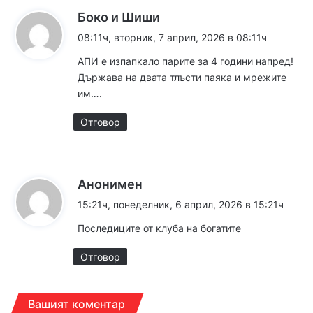
к
Боко и Шиши
а
08:11ч, вторник, 7 април, 2026 в 08:11ч
з
АПИ е изпапкало парите за 4 години напред!
а
Държава на двата тлъсти паяка и мрежите
:
им….
Отговор
к
Анонимен
а
15:21ч, понеделник, 6 април, 2026 в 15:21ч
з
Последиците от клуба на богатите
а
:
Отговор
Вашият коментар