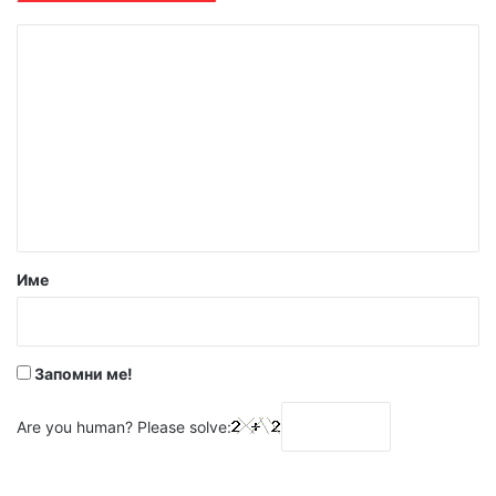
К
о
м
е
н
т
а
р
Име
:
*
Запомни ме!
Are you human? Please solve: