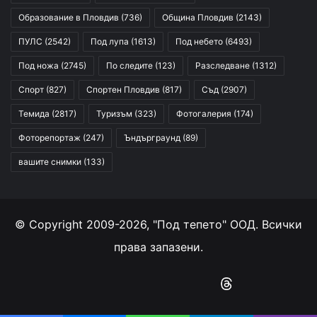
Образование в Пловдив
(736)
Община Пловдив
(2143)
ПУЛС
(2542)
Под лупа
(1613)
Под небето
(6493)
Под ножа
(2745)
По следите
(123)
Разследване
(1312)
Спорт
(827)
Спортен Пловдив
(817)
Съд
(2907)
Темида
(2817)
Туризъм
(323)
Фотогалерия
(174)
Фоторепортаж
(247)
Ъндърграунд
(89)
вашите снимки
(133)
© Copyright 2009-2026, "Под тепето" ООД. Всички
права запазени.
Facebook
YouTube
Instagram
RSS
Threads