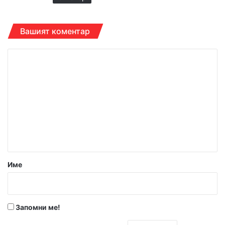
Вашият коментар
К
о
м
е
н
т
а
р
Име
:
*
Запомни ме!