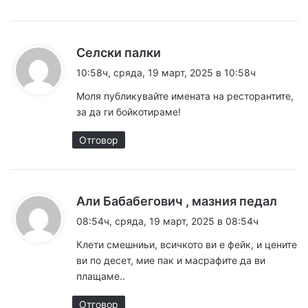
к
Селски палки
а
10:58ч, сряда, 19 март, 2025 в 10:58ч
з
Моля публикувайте имената на ресторантите,
а
за да ги бойкотираме!
:
Отговор
к
Али Бабабегович , мазния педал
а
08:54ч, сряда, 19 март, 2025 в 08:54ч
з
Клети смешниьи, всичкото ви е фейк, и цените
а
ви по десет, мие пак и масрафите да ви
:
плащаме..
Отговор