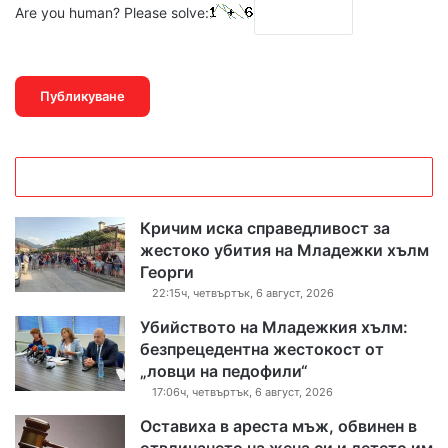
Are you human? Please solve:
Кричим иска справедливост за
жестоко убития на Младежки хълм
Георги
22:15ч, четвъртък, 6 август, 2026
Убийството на Младежкия хълм:
безпрецедентна жестокост от
„ловци на педофили“
17:06ч, четвъртък, 6 август, 2026
Оставиха в ареста мъж, обвинен в
отвличането на жена си и детето им