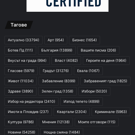
Тагове
Актуално
(33794)
Арт
(954)
Бизнес
(1654)
Ботев Пд
(111)
България
(13899)
Вашите писма
(206)
Вкусът на града
(994)
Власт
(4082)
Героите на деня
(1964)
Гласове
(5979)
Градът
(31276)
Евала
(1067)
Живот
(11034)
Забавление
(8399)
Забравеният град
(1825)
Здраве
(3890)
Зелен град
(1358)
Избори
(5020)
Избор на редактора
(2410)
Изпод тепето
(4899)
Имоти в Пловдив
(237)
Квартали
(2304)
Криминале
(5963)
Култура
(9786)
Мнения
(12138)
Моите отговори
(115)
Новини
(54258)
Нощна смяна
(1484)