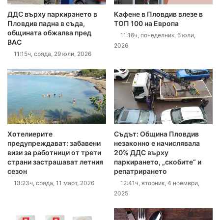
ДДС върху паркирането в
Кафене в Пловдив влезе в
Пловдив падна в съда,
ТОП 100 на Европа
общината обжалва пред
11:16ч, понеделник, 6 юли,
ВАС
2026
11:15ч, сряда, 29 юли, 2026
Хотелиерите
Съдът: Община Пловдив
предупреждават: забавени
незаконно е начислявала
визи за работници от трети
20% ДДС върху
страни застрашават летния
паркирането, „скобите“ и
сезон
репатрирането
13:23ч, сряда, 11 март, 2026
12:41ч, вторник, 4 ноември,
2025