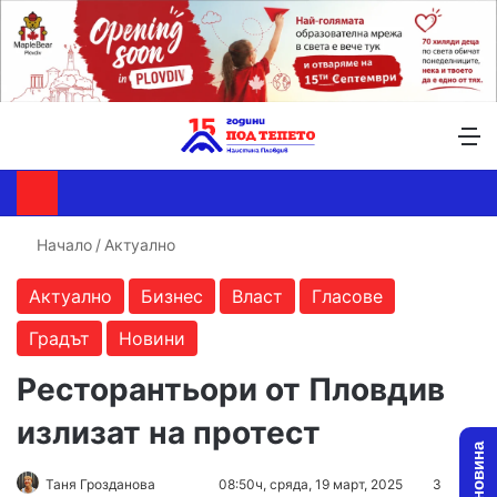
Търсене ...
Switch skin
М
Начало
/
Актуално
Актуално
Бизнес
Власт
Гласове
Градът
Новини
Ресторантьори от Пловдив
излизат на протест
Follow
Send
Таня Грозданова
08:50ч, сряда, 19 март, 2025
3