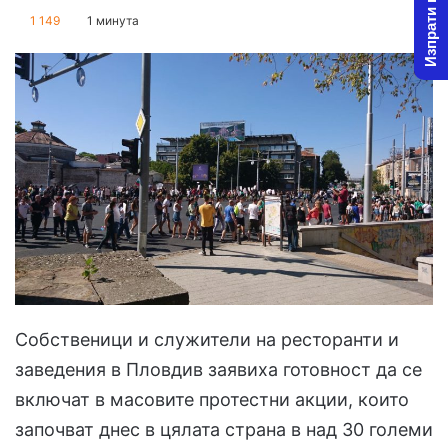
Изпрати новина
on
an
1 149
1 минута
X
email
Собственици и служители на ресторанти и
заведения в Пловдив заявиха готовност да се
включат в масовите протестни акции, които
започват днес в цялата страна в над 30 големи