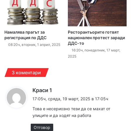
Намалява прагът за
Ресторантьорите готвят
регистрация по ДДС
национален протест заради
ДДС-то
08:20ч, вторник, 1 април, 2025
16:20ч, понеделник, 17 март,
2025
3 коментари
к
Краси 1
а
17:05ч, сряда, 19 март, 2025 в 17:05ч
з
Това е несериозно тези да се махат от
а
улиците и да ходят на работа
:
Отговор