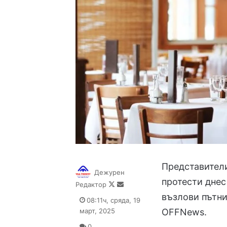
Представители
Дежурен
протести днес
Follow
Send
Редактор
on
an
възлови пътни
08:11ч, сряда, 19
X
email
март, 2025
OFFNews.
0