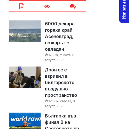
Изпрати новина
6000 декара
горяха край
Асеновград,
пожарът е
овладян
17:07ч, събота, 8
август, 2026
Дрон се е
взривил в
българското
въздушно
пространство
12:30ч, събота, 8
август, 2026
Българка във
финал B на
Световното по