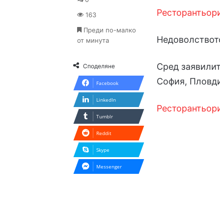
Ресторантьор
163
Преди по-малко
Недоволствот
от минута
Сред заявилит
Споделяне
София, Пловди
Facebook
LinkedIn
Ресторантьори
Tumblr
Reddit
Skype
Messenger