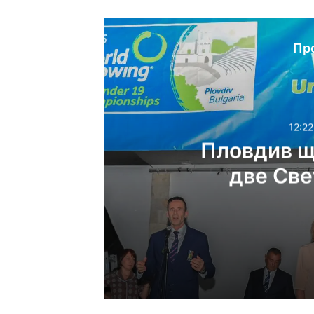
Пр
12:22
Пловдив щ
две Све
12:22ч, неделя, 9 август