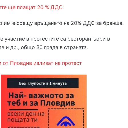
ите ще плащат 20 % ДДС
о им е срещу връщането на 20% ДДС за бранша.
е участие в протестите са ресторантьори в
в и др., общо 30 града в страната.
 от Пловдив излизат на протест