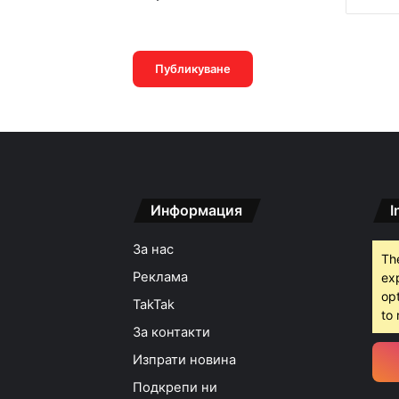
11:52ч, събота, 8 август
Пожар изпепели 350
08:30ч, събота, 8 авгус
Информация
I
17:14ч, петък, 7 август,
Кошмарът на една м
За нас
Th
Реклама
ex
opt
TakTak
16:38ч, петък, 7 август,
to 
Над 5 кг наркотици 
За контакти
Изпрати новина
Подкрепи ни