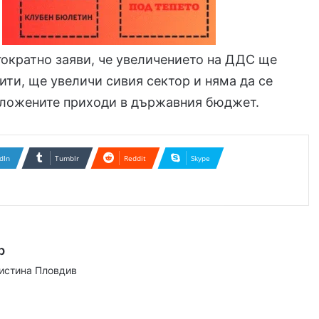
ократно заяви, че увеличението на ДДС ще
ити, ще увеличи сивия сектор и няма да се
аложените приходи в държавния бюджет.
dIn
Tumblr
Reddit
Skype
р
аистина Пловдив
ram