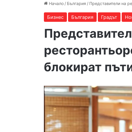
Начало
/
България
/
Представители на р
Бизнес
България
Градът
Но
Представител
ресторантьор
блокират път