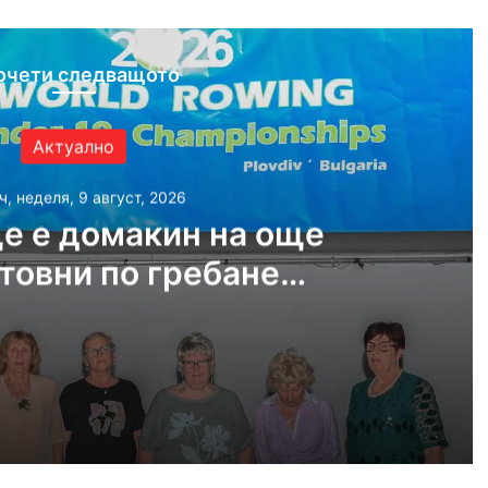
очети следващото
Актуално
ч, неделя, 9 август, 2026
е е домакин на още
товни по гребане
догодина
, 2026
Пловдив ще е домакин на още две Световни по гребане догодина