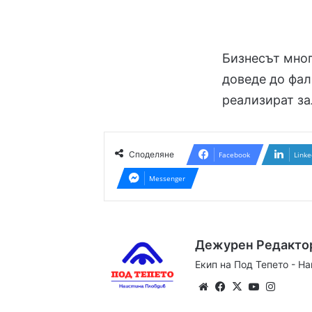
Бизнесът мног
доведе до фал
реализират з
Споделяне
Facebook
Linke
Messenger
Дежурен Редакто
Екип на Под Тепето - Н
Website
Facebook
X
YouTube
Instag