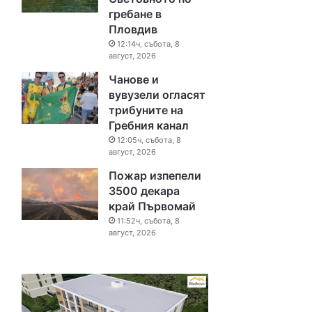
гребане в
Пловдив
12:14ч, събота, 8
август, 2026
Чанове и
вувузели огласят
трибуните на
Гребния канал
12:05ч, събота, 8
август, 2026
Пожар изпепели
3500 декара
край Първомай
11:52ч, събота, 8
август, 2026