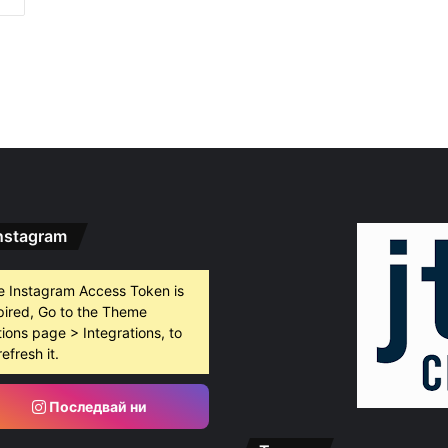
, 2026
0 декара край Първомай
т, 2026
График за миенето на пловдивските улици от 10 до 14 август
nstagram
 2026
айка в съда
e Instagram Access Token is
pired, Go to the Theme
ions page > Integrations, to
 2026
refresh it.
иззети в Пловдивско за месец
Последвай ни