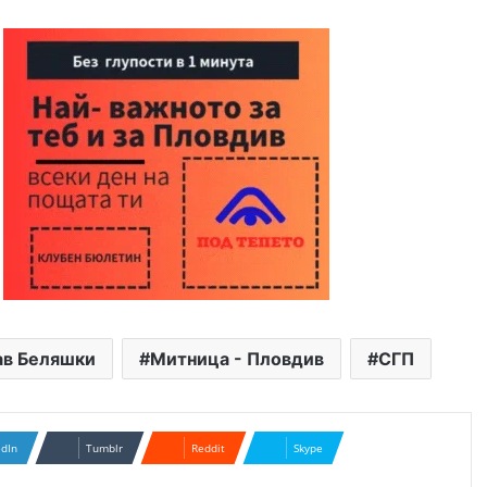
в Беляшки
Митница - Пловдив
СГП
edIn
Tumblr
Reddit
Skype