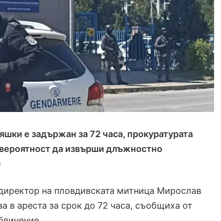
шки е задържан за 72 часа, прокуратурата
а вероятност да извърши длъжностно
е
директор на пловдивската митница Мирослав
а в ареста за срок до 72 часа, съобщиха от
бвинение.