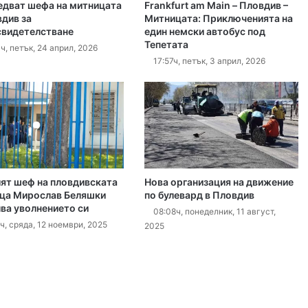
едват шефа на митницата
Frankfurt am Main – Пловдив –
 2026
вдив за
Митницата: Приключенията на
видетелстване
един немски автобус под
ите остават само в евро
Тепетата
ч, петък, 24 април, 2026
17:57ч, петък, 3 април, 2026
 2026
Специален гост от Бразилия посети пловдивските пожарникари
 2026
ят шеф на пловдивската
Нова организация на движение
„Взели са му 30-те евро, да си хапнат дюнери“. Смразяващи детайли от екзекуцията на Младежкия хълм
ца Мирослав Беляшки
по булевард в Пловдив
ва уволнението си
08:08ч, понеделник, 11 август,
ч, сряда, 12 ноември, 2025
2025
 2026
Нови детйали за убийството в Пловдив: Нечовешка жестокост