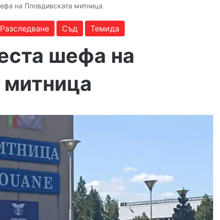
шефа на Пловдивската митница
Разследване
Съд
Темида
еста шефа на
 митница