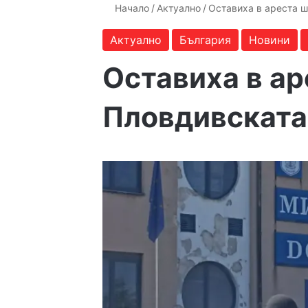
Начало
/
Актуално
/
Оставиха в ареста 
Актуално
България
Новини
Оставиха в ар
Пловдивската