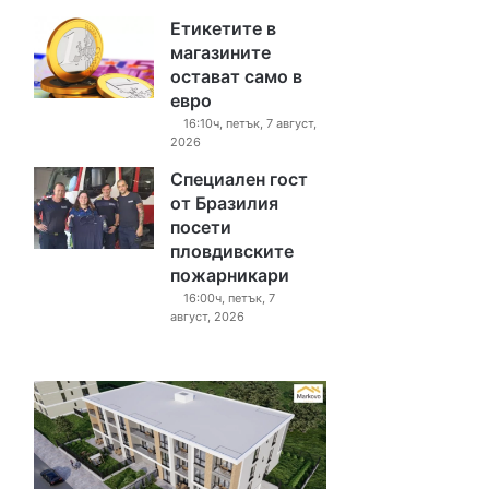
Етикетите в
магазините
остават само в
евро
16:10ч, петък, 7 август,
2026
Специален гост
от Бразилия
посети
пловдивските
пожарникари
16:00ч, петък, 7
август, 2026