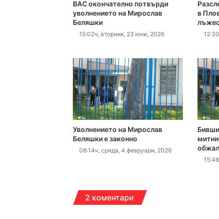
ВАС окончателно потвърди
Разсл
16:10ч, петък, 7 август,
уволнението на Мирослав
в Пло
Беляшки
лъжес
Етикетите в магазин
15:02ч, вторник, 23 юни, 2026
12:30
16:00ч, петък, 7 август,
15:43ч, петък, 7 август,
Уволнението на Мирослав
Бивши
Беляшки е законно
митни
обжал
08:14ч, сряда, 4 февруари, 2026
15:46
14:38ч, петък, 7 август,
2 коментари