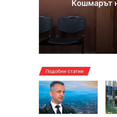
Кошмарът н
17:14ч, петък, 7 август,
Кошмарът на една м
16:38ч, петък, 7 август,
Подобни статии
Над 5 кг наркотици 
16:16ч, петък, 7 август,
Какво да правим в П