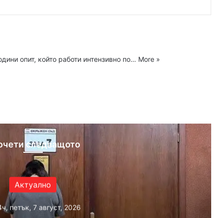
одини опит, който работи интензивно по…
More »
ram
очети следващото
Актуално
4ч, петък, 7 август, 2026