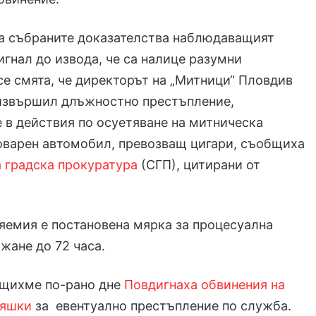
на събраните доказателства наблюдаващият
игнал до извода, че са налице разумни
се смята, че директорът на „Митници“ Пловдив
 извършил длъжностно престъпление,
 в действия по осуетяване на митническа
оварен автомобил, превозващ цигари, съобщиха
 градска прокуратура
(СГП), цитирани от
яемия е постановена мярка за процесуална
жане до 72 часа.
бщихме по-рано дне
Повдигнаха обвинения на
ляшки
за евентуално престъпление по служба.