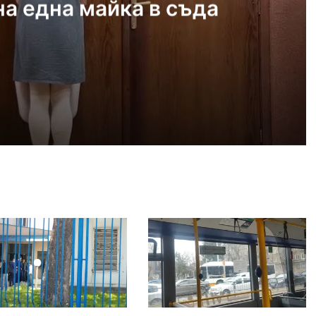
а една майка в съда
 2026
айка в съда
 2026
иззети в Пловдивско за месец
 2026
ловдив (07.08– 13.08)