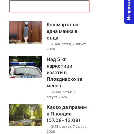
Изпрати новина
Кошмарът на
една майка в
съда
17:14ч, петък, 7 август,
2026
Над 5 кг
наркотици
иззети в
Пловдивско за
месец
16:38ч, петък, 7
август, 2026
Какво да правим
в Пловдив
(07.08– 13.08)
16:16ч, петък, 7 август,
2026