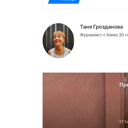
Таня Грозданова
Журналист с близо 30 г
Website
Facebook
X
YouTube
Instag
Пр
17:1