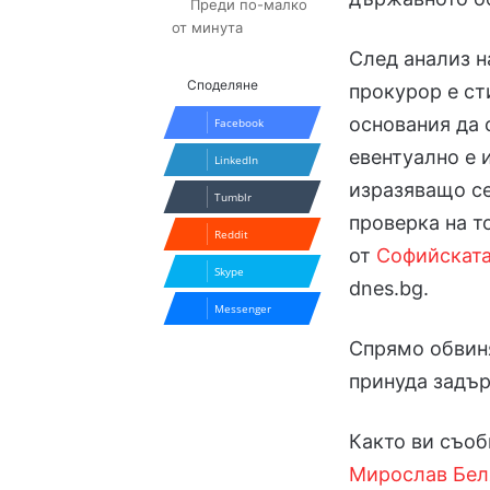
Преди по-малко
от минута
След анализ 
Споделяне
прокурор е ст
основания да 
Facebook
евентуално е
LinkedIn
изразяващо се
Tumblr
проверка на т
Reddit
от
Софийската
Skype
dnes.bg.
Messenger
Спрямо обвин
принуда задър
Както ви съо
Мирослав Бе