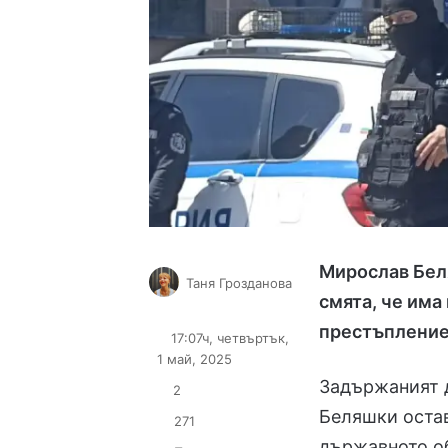
Мирослав Беля
Таня Грозданова
смята, че им
Follow
Send
on
an
престъплени
17:07ч, четвъртък,
X
email
1 май, 2025
Задържаният 
2
Беляшки остав
271
държавното о