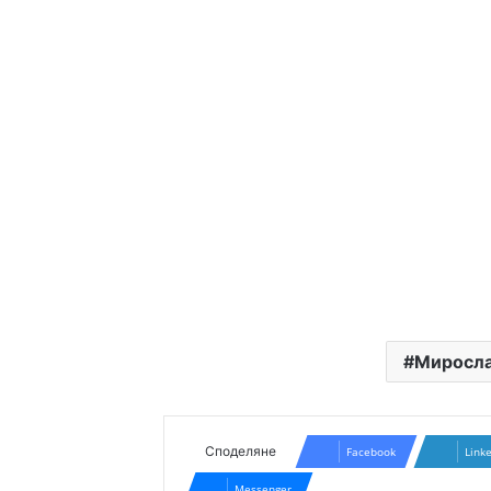
Миросла
Споделяне
Facebook
Link
Messenger