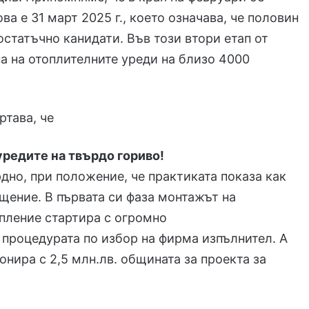
ва е 31 март 2025 г.
, което означава, че половин
статъчно канидати. Във този втори етап от
а на отоплителните уреди на близо 4000
ртава, че
редите на твърдо гориво!
дно, при положение, че практиката показа как
щение. В първата си фаза монтажът на
опление
стартира с огромно
 процедурата по избор на фирма
изпълнител. А
нира с 2,5 млн.лв. общината за проекта за