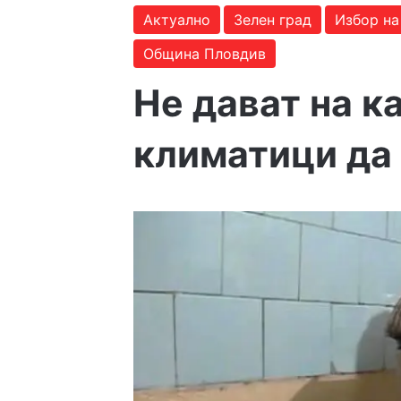
Актуално
Зелен град
Избор на
Община Пловдив
Не дават на к
климатици да 