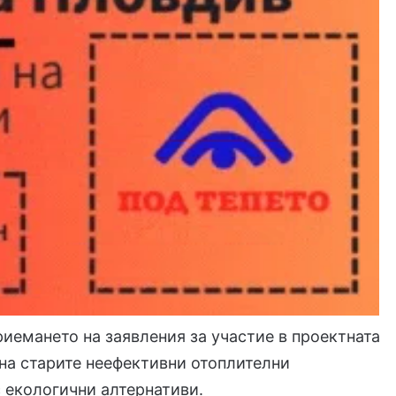
емането на заявления за участие в проектната
 на старите неефективни отоплителни
 екологични алтернативи.