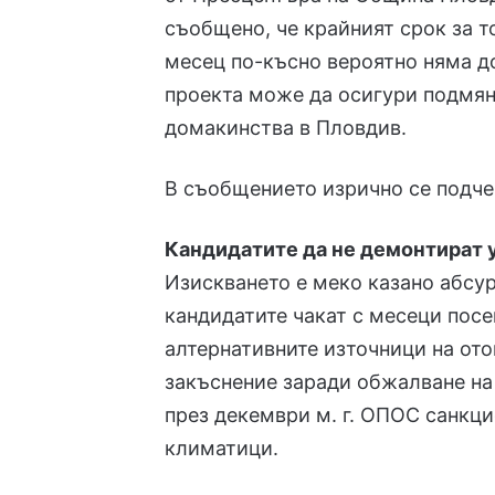
съобщено, че
крайният срок за то
месец по-късно вероятно няма до
проекта може да осигури подмян
домакинства в Пловдив.
В съобщението изрично се подче
Кандидатите да не демонтират у
Изискването е меко казано абсур
кандидатите чакат с месеци посе
алтернативните източници на от
закъснение
заради
обжалване на
през декември м. г.
ОПОС санкцио
климатици
.