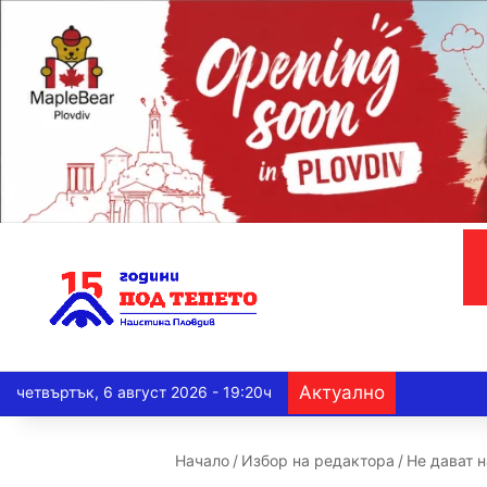
Актуално
четвъртък, 6 август 2026 - 19:20ч
Начало
/
Избор на редактора
/
Не дават н