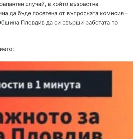
фрапантен случай, в който възрастна
ина да бъде посетена от въпросната комисия –
 Община Пловдив да си свърши работата по
ието: