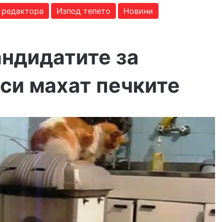
 редактора
Изпод тепето
Новини
андидатите за
си махат печките