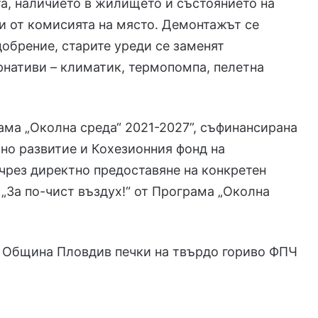
та, наличието в жилището и състоянието на
и от комисията на място. Демонтажът се
обрение, старите уреди се заменят
рнативи – климатик, термопомпа, пелетна
ама „Околна среда“ 2021-2027”, съфинансирана
но развитие и Кохезионния фонд на
чрез директно предоставяне на конкретен
„За по-чист въздух!“ от Програма „Околна
Община Пловдив
печки на твърдо гориво ФПЧ