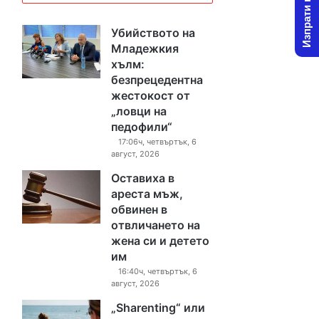
Изпрати новина
Убийството на
Младежкия
хълм:
безпрецедентна
жестокост от
„ловци на
педофили“
17:06ч, четвъртък, 6
август, 2026
Оставиха в
ареста мъж,
обвинен в
отвличането на
жена си и детето
им
16:40ч, четвъртък, 6
август, 2026
„Sharenting“ или