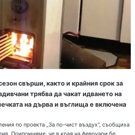
езон свърши, както и крайния срок за
вдивчани трябва да чакат идването на
 печката на дърва и въглища е включена
ения по проекта „За по-чист въздух“, съобщиха
ив. Припомняме, че в края на февруари бе