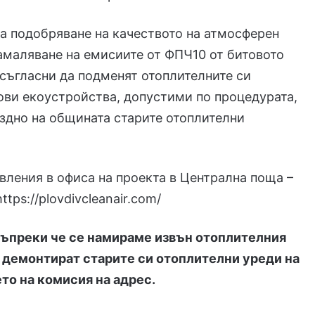
за подобряване на качеството на атмосферен
амаляване на емисиите от ФПЧ10 от битовото
а съгласни да подменят отоплителните си
ови екоустройства, допустими по процедурата,
ездно на общината старите отоплителни
вления в офиса на проекта в Централна поща –
https://plovdivcleanair.com/
ъпреки че се намираме извън отоплителния
а демонтират старите си отоплителни уреди на
то на комисия на адрес.