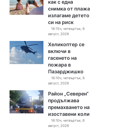
как с една
снимка от плажа
излагаме детето
си на риск
16:15ч, четвъртък, 6
август, 2026
Хеликоптер се
включи в
гасенето на
пожара в
Пазарджишко
16:10ч, четвъртък, 6
август, 2026
Район „Северен“
продължава
премахването на
изоставени коли
16:10ч, четвъртък, 6
август, 2026