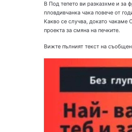
В Под тепето ви разказхме и за 
пловдивчанка чака повече от год
Какво се случва, докато чакаме
проекта за смяна на печките
.
Вижте пълният текст на съобщен