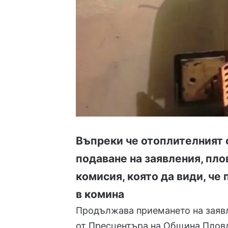
Въпреки че отоплителният с
подаване на заявления, пло
комисия, която да види, че
в комина
Продължава приемането на заявл
от Пресцентъра на Община Пловд