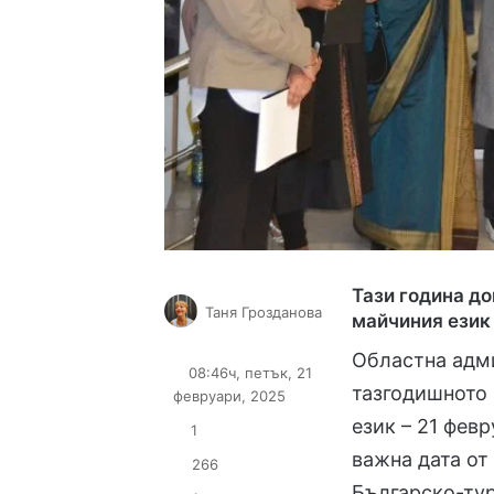
Тази година д
Таня Грозданова
майчиния език
Follow
Send
Областна адм
on
an
08:46ч, петък, 21
X
email
тазгодишното
февруари, 2025
език – 21 фев
1
важна дата от
266
Българско-тур