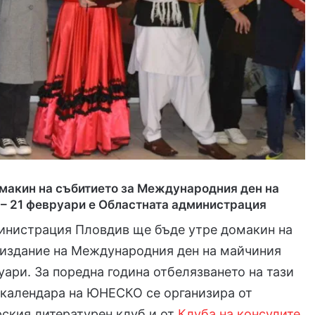
омакин на събитието за Международния ден на
 – 21 февруари е Областната администрация
инистрация Пловдив ще бъде утре домакин на
 издание на Международния ден на майчиния
руари. За поредна година отбелязването на тази
 календара на ЮНЕСКО се организира от
ския литературен клуб и от
Клуба на консулите