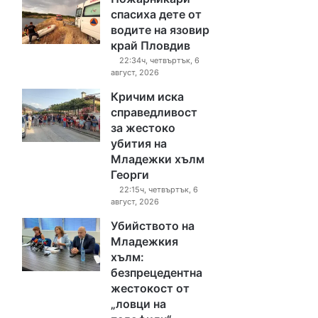
спасиха дете от
водите на язовир
край Пловдив
22:34ч, четвъртък, 6
август, 2026
Кричим иска
справедливост
за жестоко
убития на
Младежки хълм
Георги
22:15ч, четвъртък, 6
август, 2026
Убийството на
Младежкия
хълм:
безпрецедентна
жестокост от
„ловци на