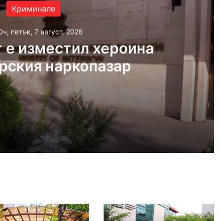
Криминале
0ч, петък, 7 август, 2026
 е изместил хероина
арския наркопазар
 2026
Фентанилът е изместил хероина на българския наркопазар
 2026
а не изоставя Пловдивския панаир