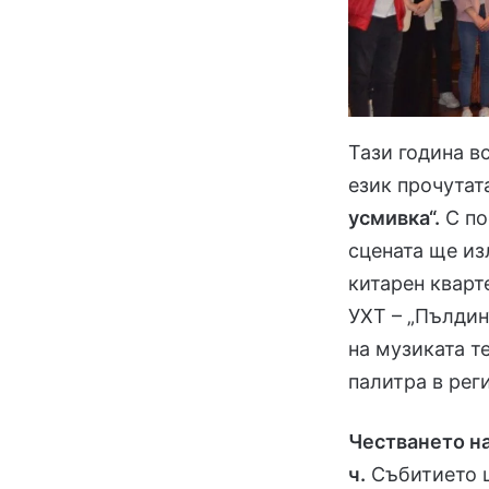
Тази година в
език прочутат
усмивка“.
С по
сцената ще из
китарен кварт
УХТ – „Пълдин
на музиката т
палитра в рег
Честването на
ч.
Събитието щ