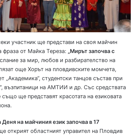
секи участник ще представи на своя майчин
а фраза от Майка Тереза:
„Мирът започва с
слание за мир, любов и разбирателство на
лязат още Хорът на пловдивските момчета,
ет „Академика“, студентски танцов състав при
“, възпитаници на АМТИИ и др. Със средствата
е също ще представят красотата на езиковата
иона.
 Деня на майчиния език започва в 17
е открият областният управител на Пловдив