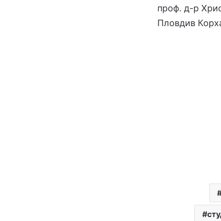
проф. д-р Хри
Пловдив Корх
сту