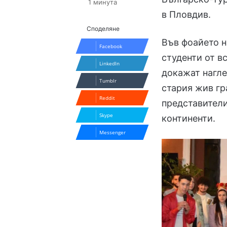
1 минута
в Пловдив.
Споделяне
Във фоайето н
Facebook
студенти от в
LinkedIn
докажат нагле
Tumblr
стария жив гр
Reddit
представители
Skype
континенти.
Messenger