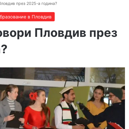
Пловдив през 2025-а година?
бразование в Пловдив
овори Пловдив през
а?