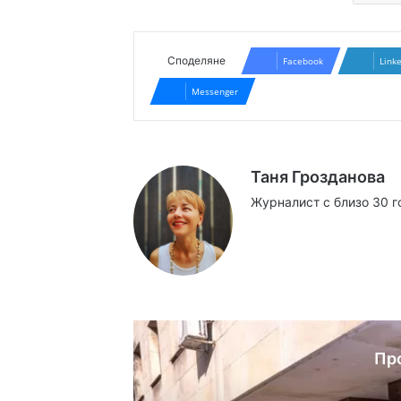
Споделяне
Facebook
Link
Messenger
Таня Грозданова
Журналист с близо 30 г
Website
Facebook
X
YouTube
Instag
Пр