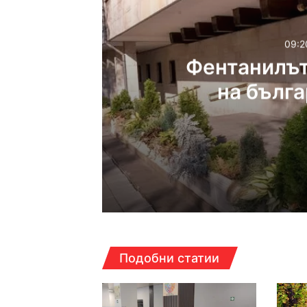
09:2
Фентанилът
на бълг
09:20ч, петък, 7 август,
09:00ч, петък, 7 август,
Подобни статии
ПП–ДБ: Държавата д