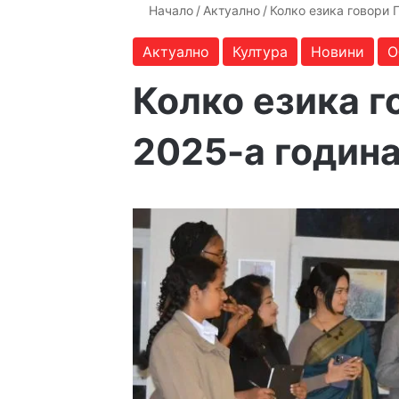
Начало
/
Актуално
/
Колко езика говори 
Актуално
Култура
Новини
О
Колко езика г
2025-а годин