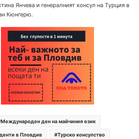
стина Янчева и генералният консул на Турция в
ан Кюнгерю.
Международен ден на майчиния език
денти в Пловдив
Турско консулство