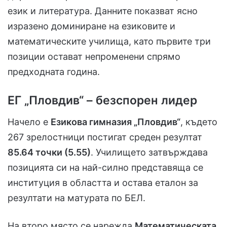
език и литература. Данните показват ясно
изразено доминиране на езиковите и
математическите училища, като първите три
позиции остават непроменени спрямо
предходната година.
ЕГ „Пловдив“ – безспорен лидер
Начело е
Езикова гимназия „Пловдив“
, където
267 зрелостници постигат среден резултат
85.64 точки (5.55)
. Училището затвърждава
позицията си на най-силно представяща се
институция в областта и остава еталон за
резултати на матурата по БЕЛ.
На второ място се нарежда
Математическата