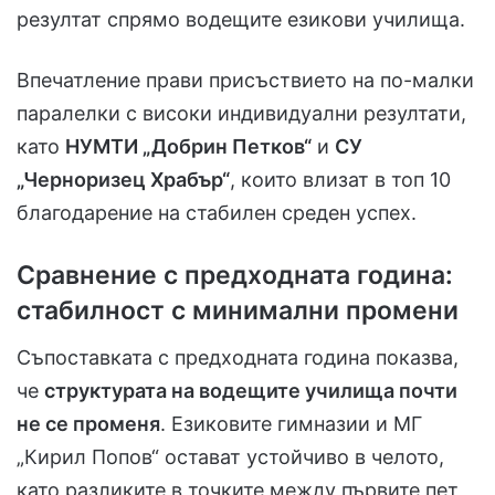
резултат спрямо водещите езикови училища.
Впечатление прави присъствието на по-малки
паралелки с високи индивидуални резултати,
като
НУМТИ „Добрин Петков“
и
СУ
„Черноризец Храбър“
, които влизат в топ 10
благодарение на стабилен среден успех.
Сравнение с предходната година:
стабилност с минимални промени
Съпоставката с предходната година показва,
че
структурата на водещите училища почти
не се променя
. Езиковите гимназии и МГ
„Кирил Попов“ остават устойчиво в челото,
като разликите в точките между първите пет