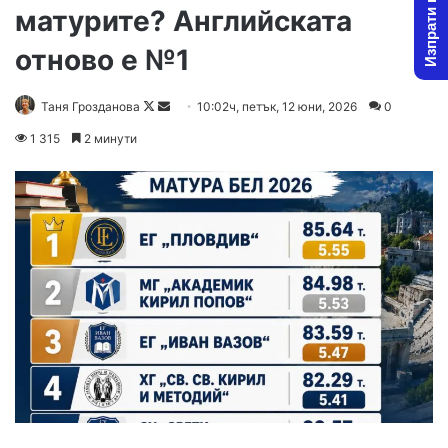
Изпрати новина
матурите? Английската
отново е №1
Follow
Send
Таня Грозданова
10:02ч, петък, 12 юни, 2026
0
on
an
1 315
2 минути
X
email