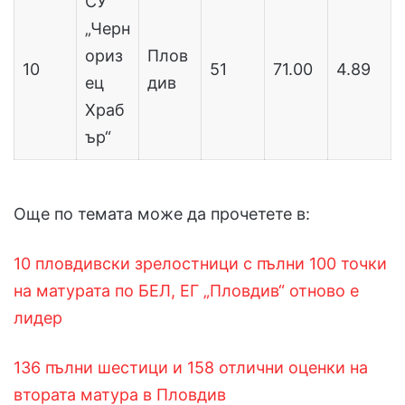
СУ
„Черн
ориз
Плов
10
51
71.00
4.89
ец
див
Храб
ър“
Още по темата може да прочетете в:
10 пловдивски зрелостници с пълни 100 точки
на матурата по БЕЛ, ЕГ „Пловдив“ отново е
лидер
136 пълни шестици и 158 отлични оценки на
втората матура в Пловдив