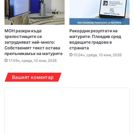
МОН разкри къде
Рекордни резултати на
зрелостниците се
матурите: Пловдив сред
затрудняват най-много:
водещите градове в
Собственият текст остава
страната
препъникамък на матурите
15:24ч, сряда, 10 юни, 2026
17:09ч, сряда, 10 юни, 2026
Вашият коментар
К
о
м
е
н