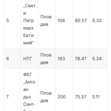
„Свет
и
Плов
5
Патр
106
80.57
5.33
див
иарх
Евти
мий“
Плов
6
НТГ
183
78.41
5.24
див
ФЕГ
„Анто
ан
Плов
7
дьо
200
75.57
5.11
див
Сент-