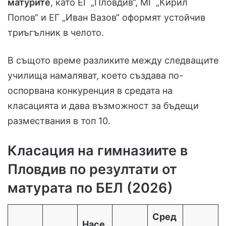
матурите
, като ЕГ „Пловдив“, МГ „Кирил
Попов“ и ЕГ „Иван Вазов“ оформят устойчив
триъгълник в челото.
В същото време разликите между следващите
училища намаляват, което създава по-
оспорвана конкуренция в средата на
класацията и дава възможност за бъдещи
размествания в топ 10.
Класация на гимназиите в
Пловдив по резултати от
матурата по БЕЛ (2026)
Сред
Насе