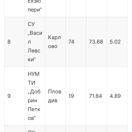
Екзю
пери“
СУ
„Васи
Карл
8
л
74
73.68
5.02
ово
Левс
ки“
НУМ
ТИ
„Доб
Плов
9
19
71.84
4.89
рин
див
Петк
ов“