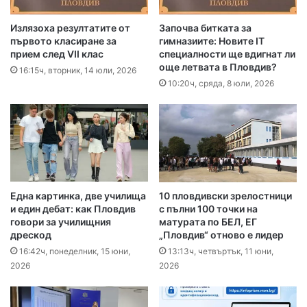
Излязоха резултатите от
Започва битката за
първото класиране за
гимназиите: Новите IT
прием след VII клас
специалности ще вдигнат ли
още летвата в Пловдив?
16:15ч, вторник, 14 юли, 2026
10:20ч, сряда, 8 юли, 2026
Една картинка, две училища
10 пловдивски зрелостници
и един дебат: как Пловдив
с пълни 100 точки на
говори за училищния
матурата по БЕЛ, ЕГ
дрескод
„Пловдив“ отново е лидер
16:42ч, понеделник, 15 юни,
13:13ч, четвъртък, 11 юни,
2026
2026