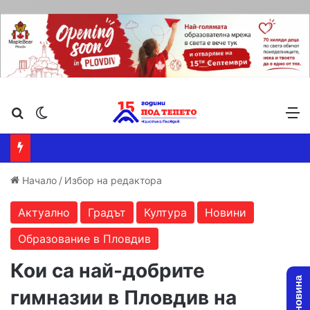
Търсене ...
Switch skin
М
Начало
/
Избор на редактора
Актуално
Градът
Култура
Новини
Образование в Пловдив
Кои са най-добрите
гимназии в Пловдив на