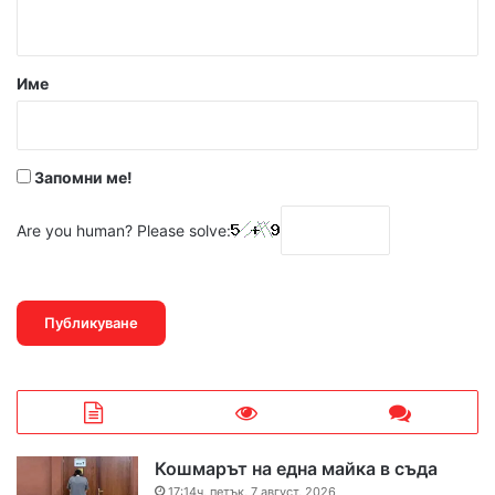
т
а
р
Име
:
*
Запомни ме!
Are you human? Please solve:
Кошмарът на една майка в съда
17:14ч, петък, 7 август, 2026