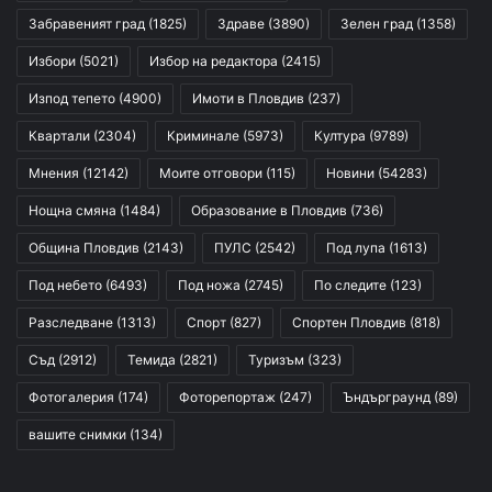
Забравеният град
(1825)
Здраве
(3890)
Зелен град
(1358)
Избори
(5021)
Избор на редактора
(2415)
Изпод тепето
(4900)
Имоти в Пловдив
(237)
Квартали
(2304)
Криминале
(5973)
Култура
(9789)
Мнения
(12142)
Моите отговори
(115)
Новини
(54283)
Нощна смяна
(1484)
Образование в Пловдив
(736)
Община Пловдив
(2143)
ПУЛС
(2542)
Под лупа
(1613)
Под небето
(6493)
Под ножа
(2745)
По следите
(123)
Разследване
(1313)
Спорт
(827)
Спортен Пловдив
(818)
Съд
(2912)
Темида
(2821)
Туризъм
(323)
Фотогалерия
(174)
Фоторепортаж
(247)
Ъндърграунд
(89)
вашите снимки
(134)