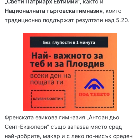
„Свети Патриарх Евтимий“
, както и
Националната търговска гимназия
, които
традиционно поддържат резултати над 5.20.
Френската езикова гимназия „Антоан дьо
Сент-Екзюпери“ също запазва място сред
най-добрите, макар и с леко по-нисък среден