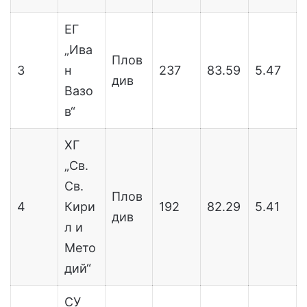
ЕГ
„Ива
Плов
3
н
237
83.59
5.47
див
Вазо
в“
ХГ
„Св.
Св.
Плов
4
Кири
192
82.29
5.41
див
л и
Мето
дий“
СУ