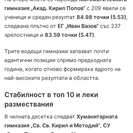
гимназия „Акад. Кирил Попов“
с 209 явили се
ученици и среден резултат
84.98 точки (5.53)
,
следвана плътно от
ЕГ „Иван Вазов“
със 237
зрелостници и
83.59 точки (5.47)
.
Трите водещи гимназии запазват почти
идентични позиции спрямо предходната
година, когато отново формираха ядрото на
най-високите резултати в областта.
Стабилност в топ 10 и леки
размествания
В челната десетка следват
Хуманитарната
гимназия „Св. Св. Кирил и Методий“
,
СУ