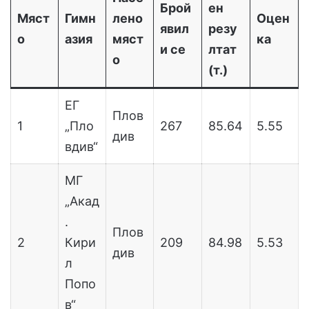
Брой
ен
Мяст
Гимн
лено
Оцен
явил
резу
о
азия
мяст
ка
и се
лтат
о
(т.)
ЕГ
Плов
1
„Пло
267
85.64
5.55
див
вдив“
МГ
„Акад
.
Плов
2
Кири
209
84.98
5.53
див
л
Попо
в“