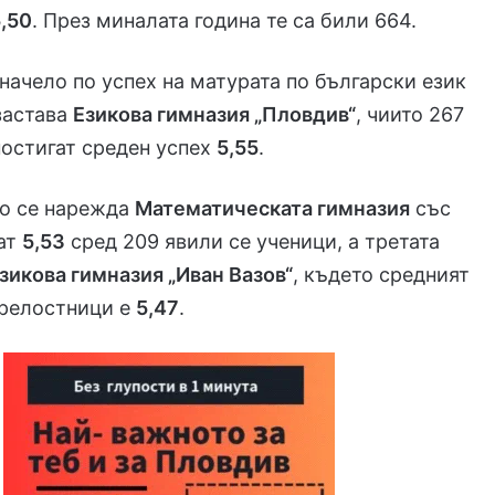
5,50
. През миналата година те са били 664.
 начело по успех на матурата по български език
застава
Езикова гимназия „Пловдив“
, чиито 267
остигат среден успех
5,55
.
то се нарежда
Математическата гимназия
със
тат
5,53
сред 209 явили се ученици, а третата
зикова гимназия „Иван Вазов“
, където средният
зрелостници е
5,47
.