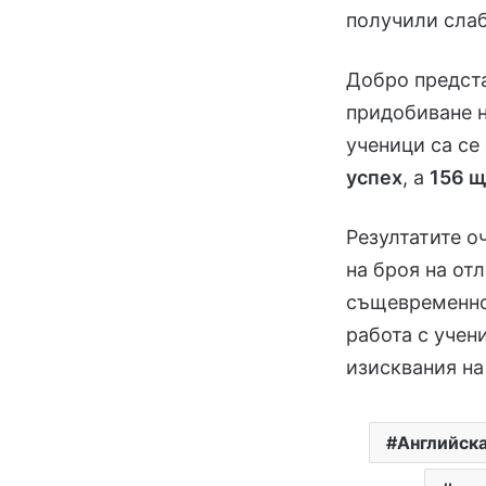
получили слаб
Добро предста
придобиване 
ученици са се
успех
, а
156 щ
Резултатите о
на броя на от
същевременно
работа с учен
изисквания на
Английска