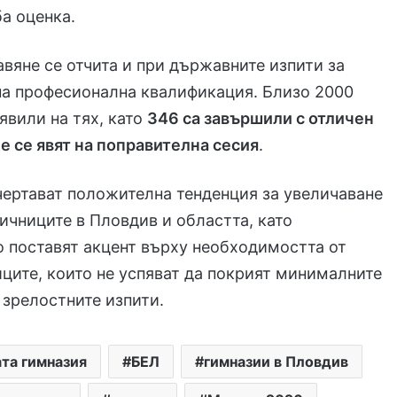
а оценка.
вяне се отчита и при държавните изпити за
на професионална квалификация. Близо 2000
 явили на тях, като
346 са завършили с отличен
е се явят на поправителна сесия
.
чертават положителна тенденция за увеличаване
личниците в Пловдив и областта, като
 поставят акцент върху необходимостта от
иците, които не успяват да покрият минималните
 зрелостните изпити.
та гимназия
БЕЛ
гимназии в Пловдив