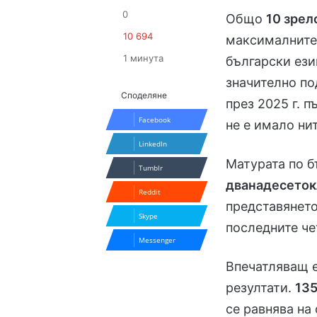
0
Общо
10 зрел
10 694
максималнит
1 минута
български ези
значително по
Споделяне
през 2025 г. п
Facebook
не е имало ни
LinkedIn
Матурата по б
Tumblr
дванадесето
Reddit
представянето
Skype
последните че
Messenger
Впечатляващ е
резултати.
135
се равнява на