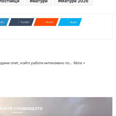
лостници
матури
Матури 2026
edIn
Tumblr
Reddit
Skype
одини опит, който работи интензивно по…
More »
ram
очети следващото