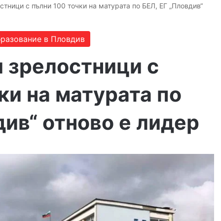
стници с пълни 100 точки на матурата по БЕЛ, ЕГ „Пловдив“
разование в Пловдив
и зрелостници с
ки на матурата по
див“ отново е лидер