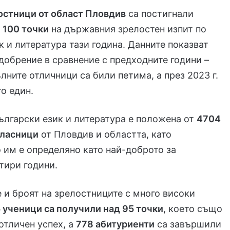
остници от област Пловдив
са постигнали
е
100 точки
на държавния зрелостен изпит по
к и литература тази година. Данните показват
добрение в сравнение с предходните години –
ълните отличници са били петима, а през 2023 г.
то един.
ългарски език и литература е положена от
4704
класници
от Пловдив и областта, като
 им е определяно като най-доброто за
тири години.
 и броят на зрелостниците с много високи
 ученици са получили над 95 точки
, което също
 отличен успех, а
778 абитуриенти
са завършили