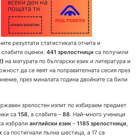
ните резултати статистиката отчита и
 слабите оценки.
441 зрелостници
са получили
2)
на матурата по български език и литература и
жност да се явят на поправителната сесия през
авнение, през миналата година двойките са били
ържавен зрелостен изпит по избираем предмет
енки са
158
, а слабите –
88
. Най-много ученици
са избрали
английски език
–
1185 зрелостници
,
х
са постигнали пълна шестица, а 17 са