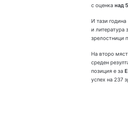
с оценка
над 
И тази година
и литература 
зрелостници п
На второ мяс
среден резул
позиция е за
Е
успех на 237 