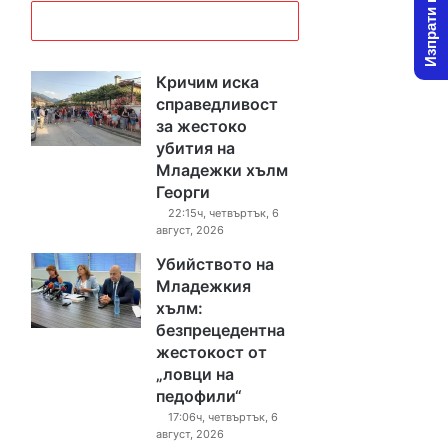
Изпрати новина
Кричим иска
справедливост
за жестоко
убития на
Младежки хълм
Георги
22:15ч, четвъртък, 6
август, 2026
Убийството на
Младежкия
хълм:
безпрецедентна
жестокост от
„ловци на
педофили“
17:06ч, четвъртък, 6
август, 2026