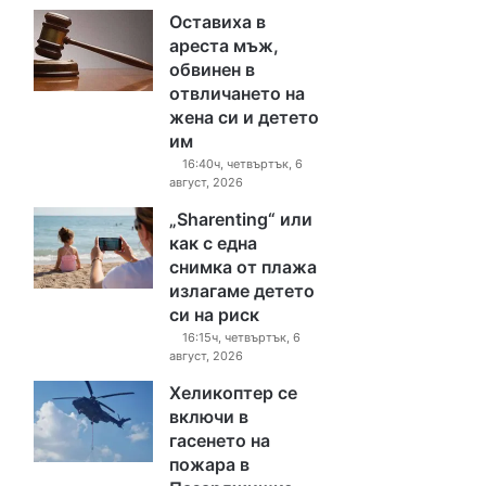
Оставиха в
ареста мъж,
обвинен в
отвличането на
жена си и детето
им
16:40ч, четвъртък, 6
август, 2026
„Sharenting“ или
как с една
снимка от плажа
излагаме детето
си на риск
16:15ч, четвъртък, 6
август, 2026
Хеликоптер се
включи в
гасенето на
пожара в