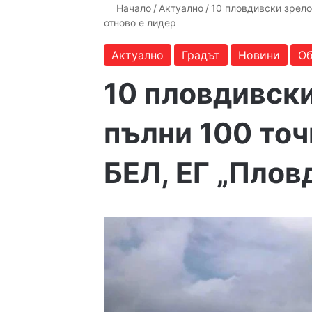
Начало
/
Актуално
/
10 пловдивски зрело
отново е лидер
Актуално
Градът
Новини
Об
10 пловдивск
пълни 100 точ
БЕЛ, ЕГ „Плов