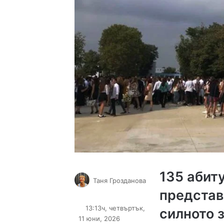
135 абиту
Таня Грозданова
представ
Follow
Send
on
an
13:13ч, четвъртък,
силното 
X
email
11 юни, 2026