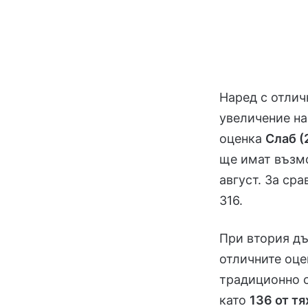
Наред с отлич
увеличение на
оценка
Слаб (
ще имат възмо
август. За ср
316.
При втория д
отличните оц
традиционно 
като
136 от тя