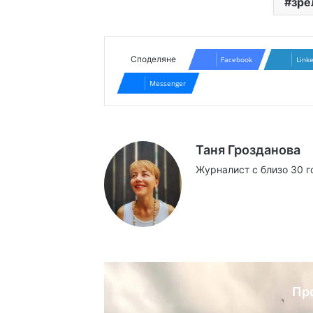
зре
Споделяне
Facebook
Link
Messenger
Таня Грозданова
Журналист с близо 30 г
Website
Facebook
X
YouTube
Instag
Пр