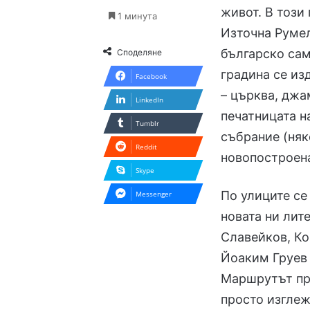
живот. В този
1 минута
Източна Румел
българско сам
Споделяне
градина се из
Facebook
– църква, джам
LinkedIn
печатницата н
Tumblr
събрание (няк
Reddit
новопостроен
Skype
По улиците се
Messenger
новата ни лит
Славейков, Ко
Йоаким Груев 
Маршрутът пр
просто изглеж