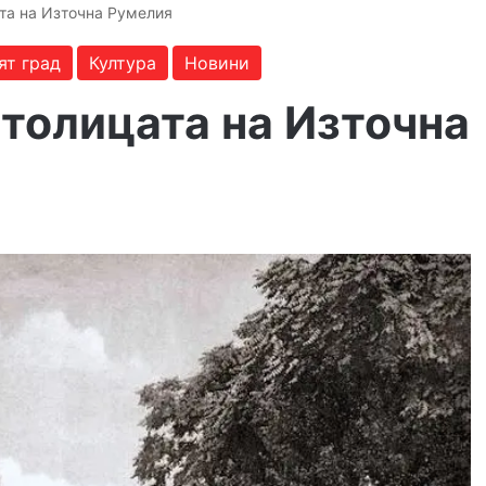
та на Източна Румелия
ят град
Култура
Новини
толицата на Източна