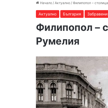
Начало
/
Актуално
/
Филипопол – столица
Актуално
България
Забравени
Филипопол – с
Румелия