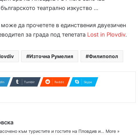
 българското театрално изкуство …
 може да прочетете в единствения двуезичен
еводител за града под тепетата
Lost in Plovdiv
.
lovdiv
Източна Румелия
Филипопол
dIn
Tumblr
Reddit
Skype
овска
асочено към туристите и гостите на Пловдив и…
More »