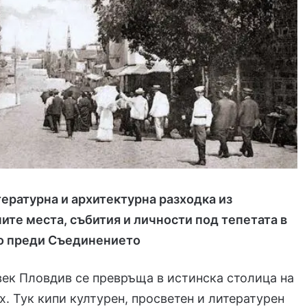
тературна и архитектурна разходка из
те места, събития и личности под тепетата в
о преди Съединението
 век Пловдив се превръща в истинска столица на
х. Тук кипи културен, просветен и литературен