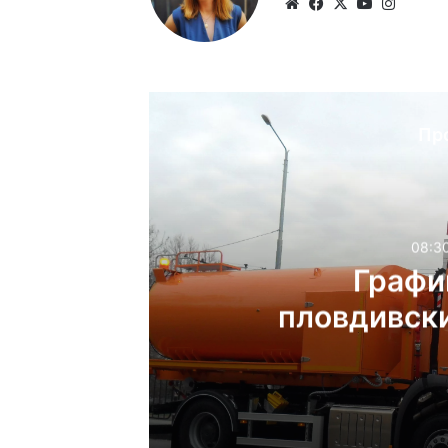
Website
Facebook
X
YouTube
Instag
Пр
08:30
Графи
пловдивски
08:30ч, събота, 8 авгус