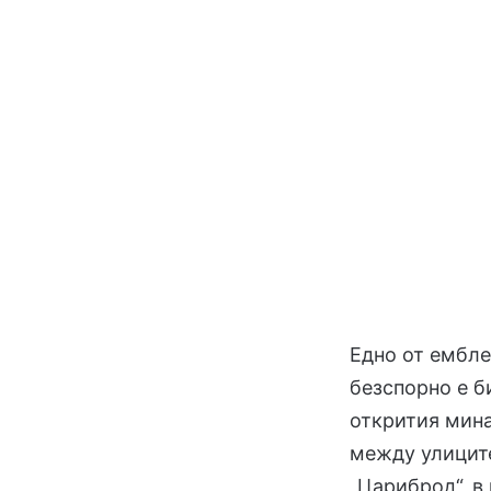
Едно от ембле
безспорно е б
открития мина
между улиците
„Цариброд“, в