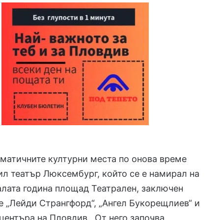
матичните културни места по онова време
ил театър Люксембург, който се е намирал на
лата година площад Театрален, заключен
 „Лейди Странгфорд“, „Ангел Букорещлиев“ и
 центъра на Пловдив . От него започва