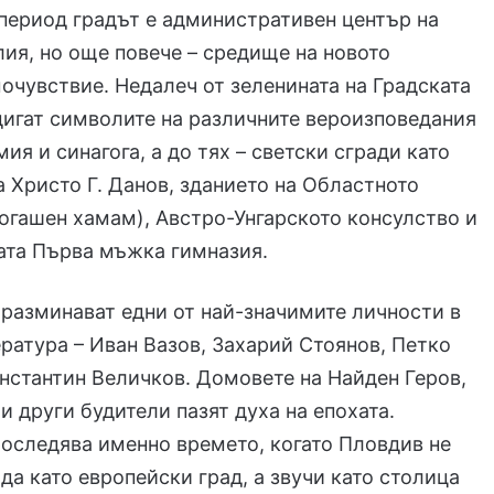
 период градът е административен център на
ия, но още повече – средище на новото
очувствие. Недалеч от зеленината на Градската
дигат символите на различните вероизповедания
ия и синагога, а до тях – светски сгради като
а Христо Г. Данов, зданието на Областното
огашен хамам), Австро-Унгарското консулство и
ата Първа мъжка гимназия.
 разминават едни от най-значимите личности в
ература – Иван Вазов, Захарий Стоянов, Петко
нстантин Величков. Домовете на Найден Геров,
и други будители пазят духа на епохата.
оследява именно времето, когато Пловдив не
да като европейски град, а звучи като столица