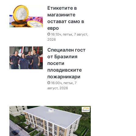
Етикетите в
магазините
остават само в
евро
16:10ч, петък, 7 август,
2026
Специален гост
от Бразилия
посети
пловдивските
пожарникари
16:00ч, петък, 7
август, 2026