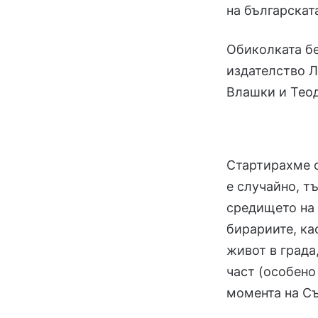
на българскат
Обиколката бе
издателство Л
Влашки и Тео
Стартирахме о
е случайно, т
средището на 
бирариите, ка
живот в града
част (особено 
момента на С