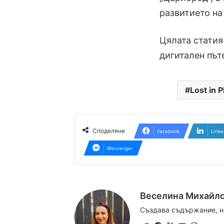
развитието на
Цялата статия
дигитален път
Lost in P
Споделяне
Facebook
Linke
Messenger
Веселина Михайл
Създава съдържание, н