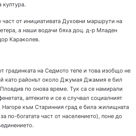
а култура.
 част от инициативата Духовни маршрути на
етера, а наши водачи бяха доц. д-р Младен
дор Караколев.
т градинката на Седмото тепе и това изобщо не
ъй като районът около Джумая Джамия е бил
Пловдив по онова време. Тук са се намирали
фенетата, аптеките и се е случвал социалният
, Нагоре към Старинния град е била жилищната
за по-богатата част от населението), поне до
ъединението.