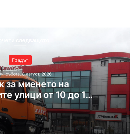
ram
очети следващото
Градът
ч, събота, 8 август, 2026
к за миенето на
те улици от 10 до 14
август
т, 2026