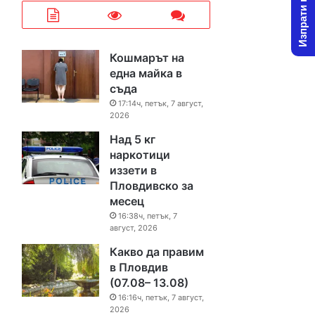
Изпрати новина
Кошмарът на
една майка в
съда
17:14ч, петък, 7 август,
2026
Над 5 кг
наркотици
иззети в
Пловдивско за
месец
16:38ч, петък, 7
август, 2026
Какво да правим
в Пловдив
(07.08– 13.08)
16:16ч, петък, 7 август,
2026