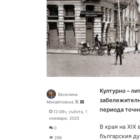
Културно – ли
Веселина
забележителни
Follow
Send
Михайловска
on
an
периода точн
12:08ч, събота, 1
X
email
ноември, 2025
В края на XIX
0
българския ду
266