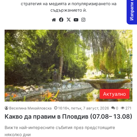
Изпрати новина
стратегия на медията и популяризирането на
съдържанието ѝ.
Website
Facebook
X
YouTube
Instagram
Актуално
Веселина Михайловска
16:16ч, петък, 7 август, 2026
0
271
Какво да правим в Пловдив (07.08– 13.08)
Вижте най-интересните събития през предстоящите
няколко дни