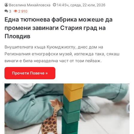
Веселина Михайловска
14:45ч, сряда, 22 юли, 2026
3
2 910
Една тютюнева фабрика можеше да
промени завинаги Стария град на
Пловдив
Внушителната къща Куюмджиоглу, днес дом на
Регионалния етнографски музей, изглежда така, сякаш
винаги е била неразделна част от този пейзаж.
Прочети Повече »