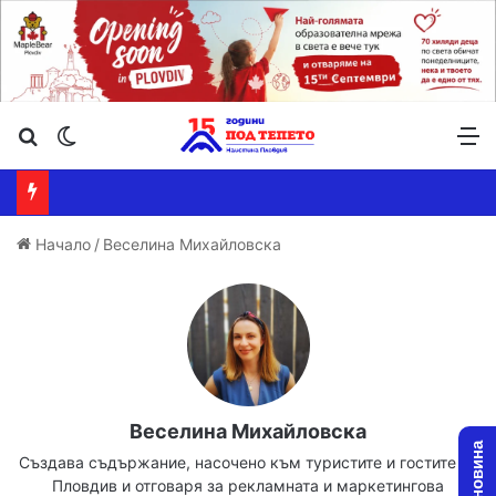
Търсене ...
Switch skin
М
Начало
/
Веселина Михайловска
Веселина Михайловска
Създава съдържание, насочено към туристите и гостите на
Пловдив и отговаря за рекламната и маркетингова