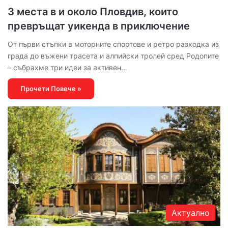
3 места в и около Пловдив, които
превръщат уикенда в приключение
От първи стъпки в моторните спортове и ретро разходка из
града до въжени трасета и алпийски тролей сред Родопите
– събрахме три идеи за активен…
Прочети Повече »
Актуално