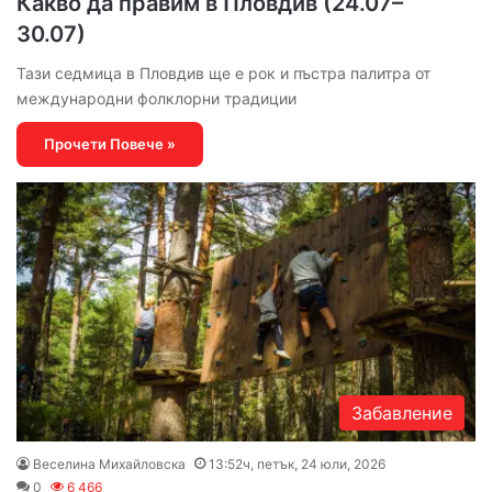
Какво да правим в Пловдив (24.07–
30.07)
Тази седмица в Пловдив ще е рок и пъстра палитра от
международни фолклорни традиции
Прочети Повече »
Забавление
Веселина Михайловска
13:52ч, петък, 24 юли, 2026
0
6 466