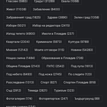
Гласове
(5983)
Градът
(31289)
Евала
(1068)
Живот
(11038)
Забавление
(8400)
Забравеният град
(1825)
Здраве
(3890)
Зелен град
(1358)
Избори
(5021)
Избор на редактора
(2415)
Изпод тепето
(4900)
Имоти в Пловдив
(237)
Квартали
(2304)
Криминале
(5973)
Култура
(9789)
Мнения
(12142)
Моите отговори
(115)
Новини
(54283)
Нощна смяна
(1484)
Образование в Пловдив
(736)
Община Пловдив
(2143)
ПУЛС
(2542)
Под лупа
(1613)
Под небето
(6493)
Под ножа
(2745)
По следите
(123)
Разследване
(1313)
Спорт
(827)
Спортен Пловдив
(818)
Съд
(2912)
Темида
(2821)
Туризъм
(323)
Фотогалерия
(174)
Фоторепортаж
(247)
Ъндърграунд
(89)
вашите снимки
(134)