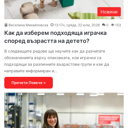
Новини
Веселина Михайловска
13:17ч, сряда, 22 юли, 2026
0
153
Как да изберем подходяща играчка
според възрастта на детето?
В следващите редове ще научите как да разчитате
обозначенията върху опаковката, кои играчки са
подходящи за различните възрастови групи и как да
направите информиран и…
Прочети Повече »