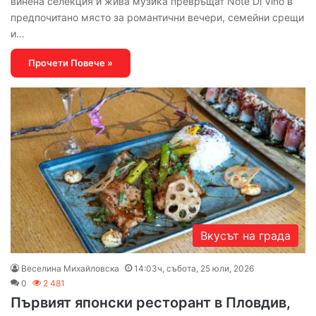
винена селекция и жива музика превръщат Note Di Vino в
предпочитано място за романтични вечери, семейни срещи
и…
Прочети Повече »
Вкусът на града
Веселина Михайловска
14:03ч, събота, 25 юли, 2026
0
2 481
Първият японски ресторант в Пловдив,