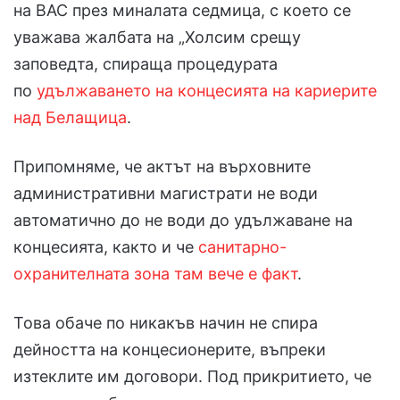
на ВАС през миналата седмица, с което се
уважава жалбата на „Холсим срещу
заповедта, спираща процедурата
по
удължаването на концесията на кариерите
над Белащица
.
Припомняме, че актът на върховните
административни магистрати не води
автоматично до не води до удължаване на
концесията, както и че
санитарно-
охранителната зона там вече е факт
.
Това обаче по никакъв начин не спира
дейността на концесионерите, въпреки
изтеклите им договори. Под прикритието, че