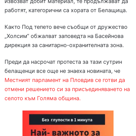
извозват добит материал, те продължават да
работят, категорични са хората от Белащица.
Както Под тепето вече съобщи от дружество
„Холсим“ обжалват заповедта на Басейнова
дирекция за санитарно-охранителната зона.
Преди да насрочат протеста за тази сутрин
белащенци все още не знаеха новината, че
Местният парламент на Пловдив се готви да
отмени решението си за присъединяването на
селото към Голяма община.