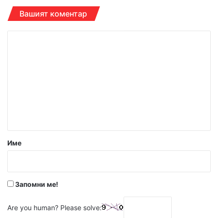
Вашият коментар
К
о
м
е
н
т
а
р
Име
:
*
Запомни ме!
Are you human? Please solve: