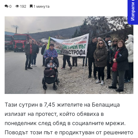
Изпрати новина
on
an
0
192
1 минута
X
email
Тази сутрин в 7,45 жителите на Белащица
излизат на протест, който обявиха в
понеделник след обяд в социалните мрежи.
Поводът този път е продиктуван от решението