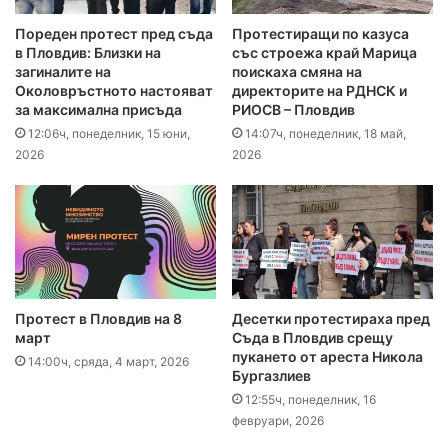
Пореден протест пред съда
Протестиращи по казуса
в Пловдив: Близки на
със строежа край Марица
загиналите на
поискаха смяна на
Околовръстното настояват
директорите на РДНСК и
за максимална присъда
РИОСВ – Пловдив
12:06ч, понеделник, 15 юни,
14:07ч, понеделник, 18 май,
2026
2026
Протест в Пловдив на 8
Десетки протестираха пред
март
Съда в Пловдив срещу
пукането от ареста Никола
14:00ч, сряда, 4 март, 2026
Бургазлиев
12:55ч, понеделник, 16
февруари, 2026