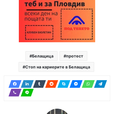
Белащица
протест
Стоп на кариерите в Белащица