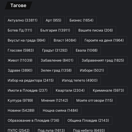
Тагове
Актуално
(33811)
Арт
(955)
Бизнес
(1654)
Ботев Пд
(111)
България
(13911)
Вашите писма
(206)
Вкусът на града
(994)
Власт
(4084)
Героите на деня
(1964)
Гласове
(5983)
Градът
(31292)
Евала
(1068)
Живот
(11039)
Забавление
(8401)
Забравеният град
(1825)
Здраве
(3890)
Зелен град
(1358)
Избори
(5021)
Избор на редактора
(2415)
Изпод тепето
(4900)
Имоти в Пловдив
(237)
Квартали
(2304)
Криминале
(5973)
Култура
(9789)
Мнения
(12142)
Моите отговори
(115)
Новини
(54289)
Нощна смяна
(1484)
Образование в Пловдив
(736)
Община Пловдив
(2143)
ПУЛС
(2542)
Под лупа
(1613)
Под небето
(6493)