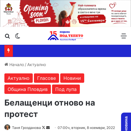
Търсене ...
Switch skin
М
Начало
/
Актуално
Актуално
Гласове
Новини
Община Пловдив
Под лупа
Белащенци отново на
протест
Follow
Send
Таня Грозданова
07:00ч, вторник, 8 ноември, 2022