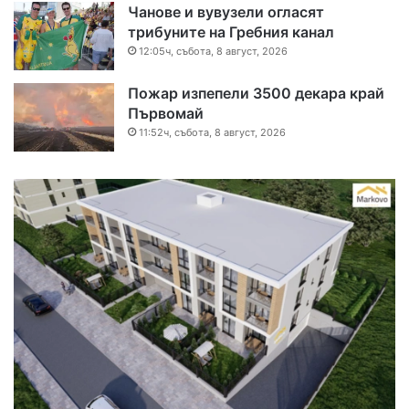
Чанове и вувузели огласят
трибуните на Гребния канал
12:05ч, събота, 8 август, 2026
Пожар изпепели 3500 декара край
Първомай
11:52ч, събота, 8 август, 2026