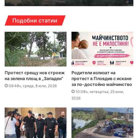
Подобни статии
Протест срещу нов строеж
Родители излизат на
на зелена площ в „Западен“
протест в Пловдив с искане
за по-достойно майчинство
09:48ч, сряда, 8 юли, 2026
10:08ч, четвъртък, 25 юни,
2026