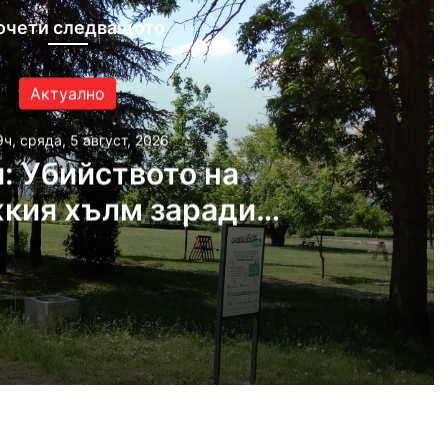
очети следващото
Актуално
9ч, сряда, 5 август, 2026
: Убийството на
кия хълм заради
ата ориентация на
жертвата
, 2026
Версия: Убийството на Младежкия хълм заради сексуалната ориентация на жертвата
 2026