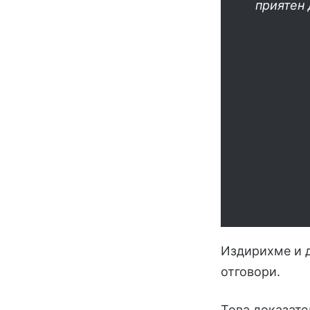
приятен 
Издирихме и д
отговори.
Това доказате