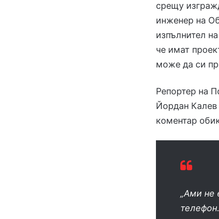
срещу изгражд
инженер на Об
изпълнител на
че имат проек
може да си п
Репортер на П
Йордан Калев 
коментар оби
„Ами не 
телефон.