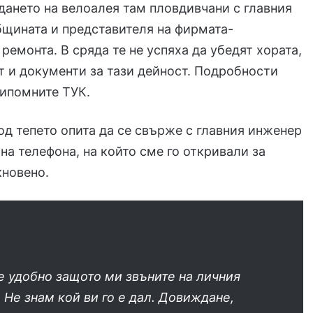
ането на велоалея там пловдивчани с главния
щината и представителя на фирмата-
 ремонта. В сряда те не успяха да убедят хората,
т и документи за тази дейност. Подробности
рипомните ТУК.
од тепето опита да се свърже с главния инженер
на телефона, на който сме го откривали за
кновено.
е удобно защото ми звъните на личния
 Не знам кой ви го е дал. Довиждане,