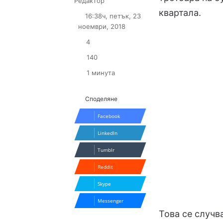
Follow
Send
Редактор
on
an
квартала.
16:38ч, петък, 23
X
email
ноември, 2018
4
140
1 минута
Споделяне
Facebook
LinkedIn
Tumblr
Reddit
Skype
Messenger
Това се случв