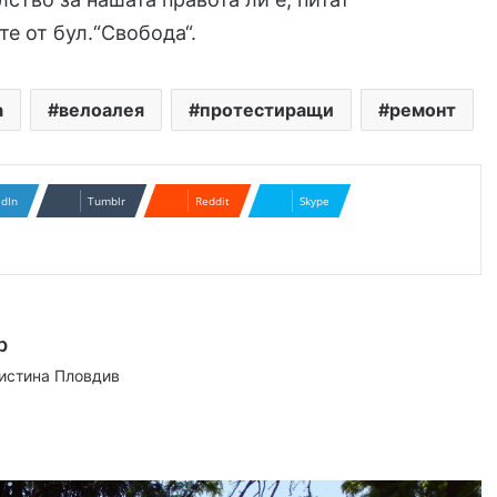
е от бул.“Свобода“.
а
велоалея
протестиращи
ремонт
edIn
Tumblr
Reddit
Skype
р
аистина Пловдив
ram