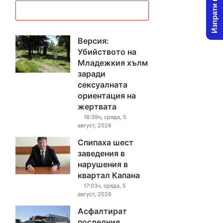
Изпрати новина
Версия:
Убийството на
Младежкия хълм
заради
сексуалната
ориентация на
жертвата
18:39ч, сряда, 5
август, 2026
Спипаха шест
заведения в
нарушения в
квартал Капана
17:03ч, сряда, 5
август, 2026
Асфалтират
последния