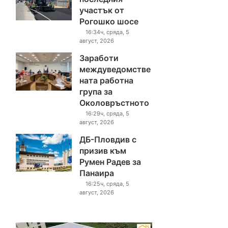
участък от
Рогошко шосе
16:34ч, сряда, 5
август, 2026
Заработи
междуведомстве
ната работна
група за
Околовръстното
16:29ч, сряда, 5
август, 2026
ДБ-Пловдив с
призив към
Румен Радев за
Панаира
16:25ч, сряда, 5
август, 2026