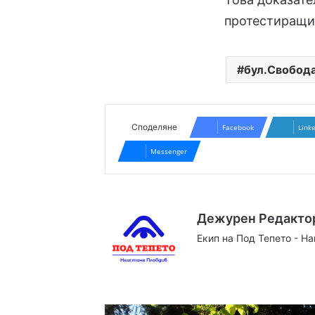
протестиращит
бул.Свобод
Споделяне
Facebook
Link
Messenger
Дежурен Редакто
Екип на Под Тепето - Н
Website
Facebook
X
YouTube
Instag