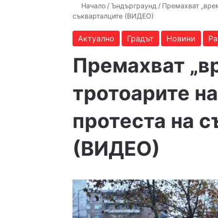
Начало
/
Ъндърграунд
/
Премахват „врем
съкварталците (ВИДЕО)
Актуално
Градът
Новини
Ра
Премахват „в
тротоарите на
протеста на 
(ВИДЕО)