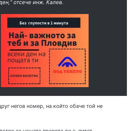
ден,“ отсече инж. Калев.
руг негов номер, на който обаче той не
лство за нашата правота ли е, питат