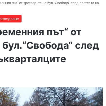
енния път“ от тротоарите на бул.“Свобода“ след протеста на
зследване
ременния път“ от
 бул.“Свобода“ след
съкварталците