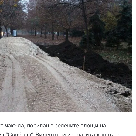
т чакъла, посипан в зелените площи на
ул.“Свобода“. Видеото ни изпратиха хората от