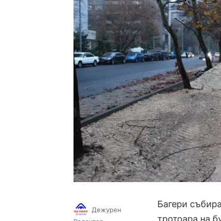
Багери събира
Дежурен
тротоара на б