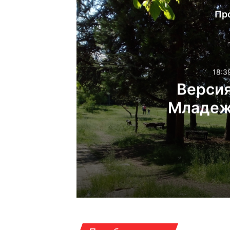
Пр
18:3
Версия
Младеж
сексуалн
18:39ч, сряда, 5 август
17:03ч, сряда, 5 август,