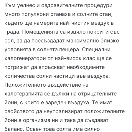
Към уелнес и оздравителните процедури
много популярни станаха и солните стаи,
където ще намерите най-чистия въздух в
града. Помещенията са изцяло покрити със
сол, за да пресъздадат максимално близко
условията в солната пещера. Специални
халогенератори от най-висок клас ще се
погрижат да впръскват необходимите
количества солни частици във въздуха.
Положителното въздействие на
халотерапията се дължи на отрицателните
йони, с които е зареден въздуха. Те имат
свойството да неутрализират положителните
йони в организма ни и така да създават
баланс. Освен това солта има силно