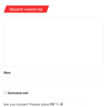
Вашият коментар
К
о
м
е
н
т
а
р
Име
:
*
Запомни ме!
Are you human? Please solve: