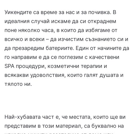
Уикендите са време за нас и за почивка. В
идеалния случай искаме да си откраднем
поне няколко часа, в които да избягаме от
всичко и всеки – да изчистим съзнанието си и
да презаредим батериите. Един от начините да
го направим е да се поглезим с качествени
SPA процедури, козметични терапии и
всякакви удоволствия, които галят душата и
тялото ни.
Най-хубавата част е, че местата, които ще ви
представим в този материал, са буквално на