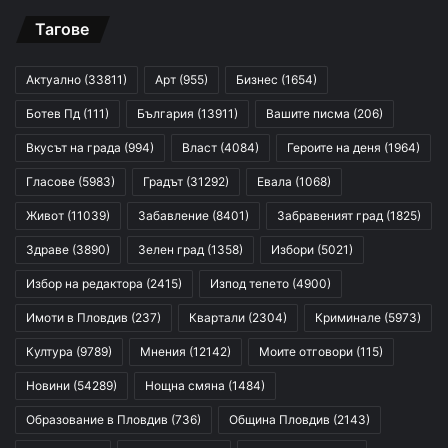
Тагове
Актуално
(33811)
Арт
(955)
Бизнес
(1654)
Ботев Пд
(111)
България
(13911)
Вашите писма
(206)
Вкусът на града
(994)
Власт
(4084)
Героите на деня
(1964)
Гласове
(5983)
Градът
(31292)
Евала
(1068)
Живот
(11039)
Забавление
(8401)
Забравеният град
(1825)
Здраве
(3890)
Зелен град
(1358)
Избори
(5021)
Избор на редактора
(2415)
Изпод тепето
(4900)
Имоти в Пловдив
(237)
Квартали
(2304)
Криминале
(5973)
Култура
(9789)
Мнения
(12142)
Моите отговори
(115)
Новини
(54289)
Нощна смяна
(1484)
Образование в Пловдив
(736)
Община Пловдив
(2143)