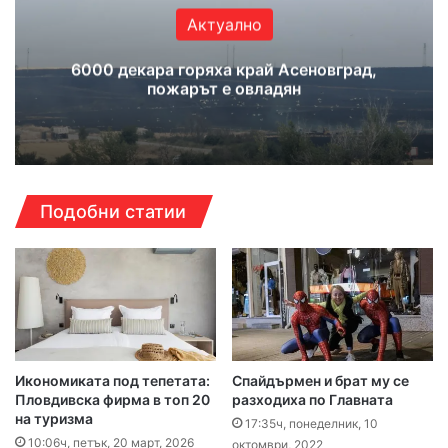
Актуално
6000 декара горяха край Асеновград,
пожарът е овладян
Подобни статии
Икономиката под тепетата:
Спайдърмен и брат му се
Пловдивска фирма в топ 20
разходиха по Главната
на туризма
17:35ч, понеделник, 10
10:06ч, петък, 20 март, 2026
октомври, 2022