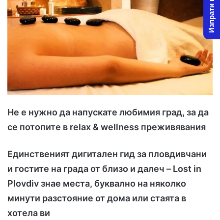
Изпрати новина
o
a
w
n
o
e
n
m
X
a
i
l
Не е нужно да напускате любимия град, за да
се потопите в
relax & wellness
преживявания
Единственият дигитален гид за пловдивчани
и гостите на града от близо и далеч –
Lost in
Plovdiv знае места, буквално на няколко
минути разстояние от дома или стаята в
хотела ви