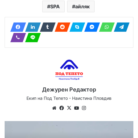
SPA
айляк
Дежурен Редактор
Екип на Под Тепето - Наистина Пловдив
We
Fa
X
Yo
Ins
bsi
ce
uT
tag
te
bo
ub
ra
ok
e
m