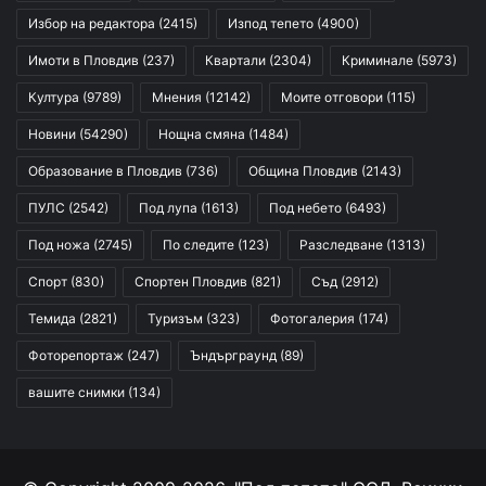
Избор на редактора
(2415)
Изпод тепето
(4900)
Имоти в Пловдив
(237)
Квартали
(2304)
Криминале
(5973)
Култура
(9789)
Мнения
(12142)
Моите отговори
(115)
Новини
(54290)
Нощна смяна
(1484)
Образование в Пловдив
(736)
Община Пловдив
(2143)
ПУЛС
(2542)
Под лупа
(1613)
Под небето
(6493)
Под ножа
(2745)
По следите
(123)
Разследване
(1313)
Спорт
(830)
Спортен Пловдив
(821)
Съд
(2912)
Темида
(2821)
Туризъм
(323)
Фотогалерия
(174)
Фоторепортаж
(247)
Ъндърграунд
(89)
вашите снимки
(134)