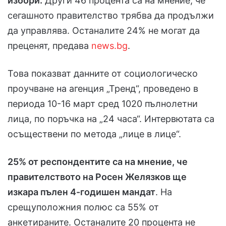
избори.
Други 46 процента са на мнение, че
сегашното правителство трябва да продължи
да управлява. Останалите 24% не могат да
преценят, предава
news.bg
.
Това показват данните от социологическо
проучване на агенция „Тренд“, проведено в
периода 10-16 март сред 1020 пълнолетни
лица, по поръчка на „24 часа“. Интервютата са
осъществени по метода „лице в лице“.
25% от респондентите са на мнение, че
правителството на Росен Желязков ще
изкара пълен 4-годишен мандат
. На
срещуположния полюс са 55% от
анкетираните. Останалите 20 процента не