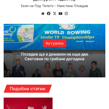
Екип на Под Тепето - Наистина Пловдив
Website
Facebook
X
YouTube
Instagram
Актуално
Пловдив ще е домакин на още две
Световни по гребане догодина
Подобни статии