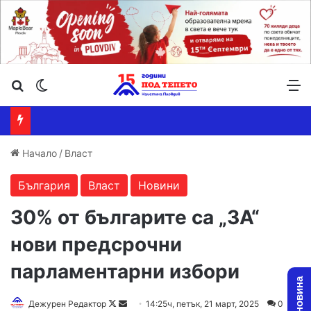
Търсене ...
Switch skin
М
Начало
/
Власт
България
Власт
Новини
30% от българите са „ЗА“
нови предсрочни
парламентарни избори
Follow
Send
Дежурен Редактор
14:25ч, петък, 21 март, 2025
0