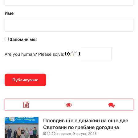
а
р
Име
:
*
Запомни ме!
Are you human? Please solve:
Пловдив ще е домакин на още две
Световни по гребане догодина
12:22ч, неделя, 9 август, 2026