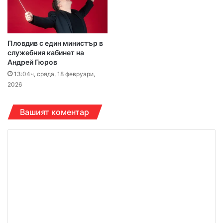
Пловдив с един министър в
служебния кабинет на
Андрей Гюров
13:04ч, сряда, 18 февруари,
2026
Вашият коментар
К
о
м
е
н
т