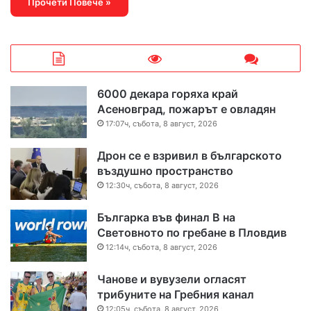
Прочети Повече »
6000 декара горяха край
Асеновград, пожарът е овладян
17:07ч, събота, 8 август, 2026
Дрон се е взривил в българското
въздушно пространство
12:30ч, събота, 8 август, 2026
Българка във финал B на
Световното по гребане в Пловдив
12:14ч, събота, 8 август, 2026
Чанове и вувузели огласят
трибуните на Гребния канал
12:05ч, събота, 8 август, 2026