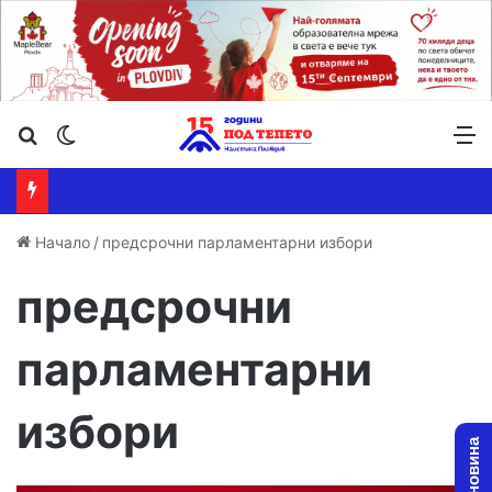
Търсене ...
Switch skin
М
Начало
/
предсрочни парламентарни избори
предсрочни
парламентарни
избори