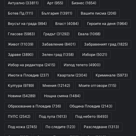
Актуално
(33811)
Арт
(955)
Бизнес
(1654)
Ботев Пд
(111)
България
(13911)
Вашите писма
(206)
Вкусът на града
(994)
Власт
(4084)
Героите на деня
(1964)
Гласове
(5983)
Градът
(31292)
Евала
(1068)
Живот
(11039)
Забавление
(8401)
Забравеният град
(1825)
Здраве
(3890)
Зелен град
(1358)
Избори
(5021)
Избор на редактора
(2415)
Изпод тепето
(4900)
Имоти в Пловдив
(237)
Квартали
(2304)
Криминале
(5973)
Култура
(9789)
Мнения
(12142)
Моите отговори
(115)
Новини
(54289)
Нощна смяна
(1484)
Образование в Пловдив
(736)
Община Пловдив
(2143)
ПУЛС
(2542)
Под лупа
(1613)
Под небето
(6493)
Под ножа
(2745)
По следите
(123)
Разследване
(1313)