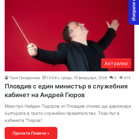
Изпрати новина
Актуално
Таня Грозданова
13:04ч, сряда, 18 февруари, 2026
0
414
Пловдив с един министър в служебния
кабинет на Андрей Гюров
Маестро Найден Тодоров от Пловдив отново ще дирижира
културата в трето служебно правителство. Този път в
кабинета "Гюров".
Прочети Повече »