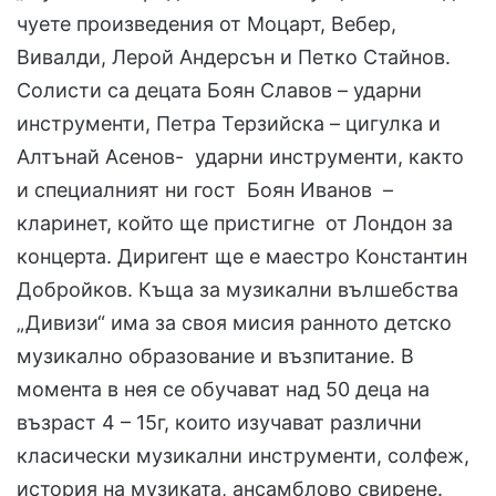
чуете произведения от Моцарт, Вебер,
Вивалди, Лерой Андерсън и Петко Стайнов.
Солисти са децата Боян Славов – ударни
инструменти, Петра Терзийска – цигулка и
Алтънай Асенов- ударни инструменти, както
и специалният ни гост Боян Иванов –
кларинет, който ще пристигне от Лондон за
концерта. Диригент ще е маестро Константин
Добройков. Къща за музикални вълшебства
„Дивизи“ има за своя мисия ранното детско
музикално образование и възпитание. В
момента в нея се обучават над 50 деца на
възраст 4 – 15г, които изучават различни
класически музикални инструменти, солфеж,
история на музиката, ансамблово свирене.