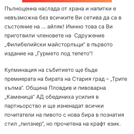
Пълноценна наслада от храна и напитки е
невъзможна без всичките Ви сетива да са в
състояние на … айляк! Имнно това са Ви
приготвили членовете на Сдружение
„Филибелийски майсторлъци“ в първото
издание на „Гурмето под тепето“!
Кулминация на събитието ще бъде
премиерата на бирата на Стария град – „Трите
хълма“. Община Пловдив и пивоварна
„Каменица“ АД обединиха усилия в
партньорство и ще изненадат всички
почитатели на пивото с нова бира в познатия
стил „пилзнер“, но прочетена на крафт език.