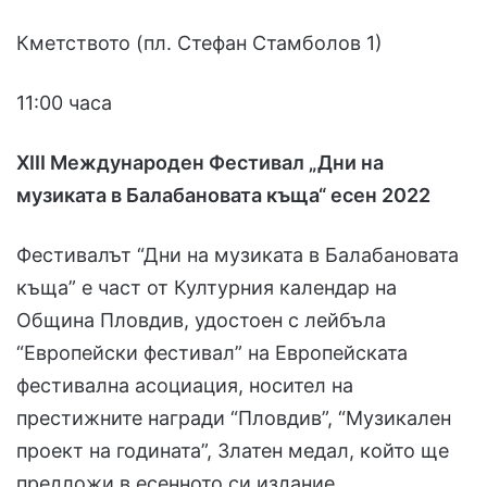
Кметството (пл. Стефан Стамболов 1)
11:00 часа
XIII Международен Фестивал „Дни на
музиката в Балабановата къща“ есен 2022
Фестивалът “Дни на музиката в Балабановата
къща” е част от Културния календар на
Община Пловдив, удостоен с лейбъла
“Европейски фестивал” на Европейската
фестивална асоциация, носител на
престижните награди “Пловдив”, “Музикален
проект на годината”, Златен медал, който ще
предложи в есенното си издание