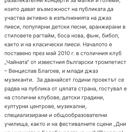
развлекателни концерти за малки и големи,
които дават възможност на публиката да
участва активно в изпълненията на джаз
пиеси, популярни детски песни, аранжирани в
стиловете рагтайм, боса нова, фънк, бибоп,
както и на класически пиеси. Началото е
поставено през май 2010 г. в столичния клуб
„Чайната“ от известния български тромпетист
– Венцислав Благоев, и млади джаз
музиканти. За дванайсет години проектът се
радва на публика от цялата страна, гостувал е
на столични клубове, детски градини,
културни центрове, музикални,
специализирани и общообразователни
училища, както и на фестивалните сцени „Дни