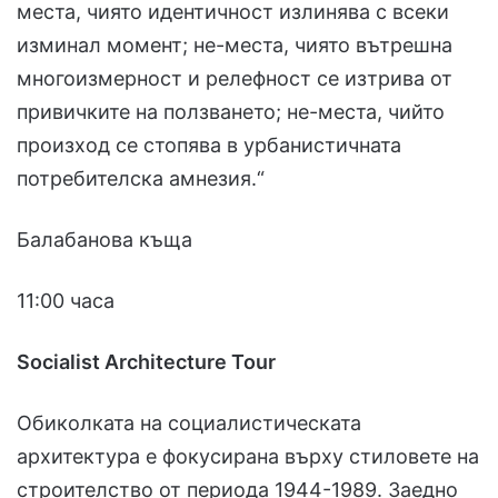
места, чиято идентичност излинява с всеки
изминал момент; не-места, чиято вътрешна
многоизмерност и релефност се изтрива от
привичките на ползването; не-места, чийто
произход се стопява в урбанистичната
потребителска амнезия.“
Балабанова къща
11:00 часа
Socialist Architecture Tour
Обиколката на социалистическата
архитектура е фокусирана върху стиловете на
строителство от периода 1944-1989. Заедно