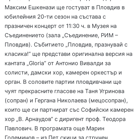
Максим Ешкенази ще гостуват в Пловдив в
юбилейния 20-ти сезон на състава с
празничен концерт от 11:30 ч. в Музея на
Съединението (зала „Съединение, РИМ –
Пловдив). Събитието „Пловдив, празнувай с
класика!“ ще представи оригинална версия на
кантата „Gloria” от Антонио Вивалди за
солисти, дамски хор, камерен оркестър и
орган. В соловите партии пловдивчани ще
чуят прекрасните гласове на Таня Угринова
(сопран) и Гергана Николаева (мецосопран),
които ще си партнират със Софийски камерен
хор „В. Арнаудов“ с диригент проф. Теодора
Павлович. В програмата още Марин
Големинов – из Пет скици за струнен