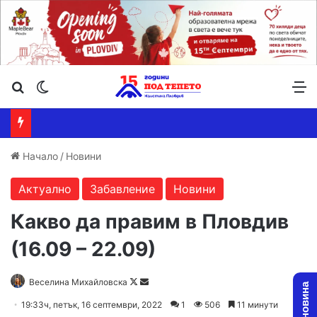
Търсене ...
Switch skin
М
Начало
/
Новини
Актуално
Забавление
Новини
Какво да правим в Пловдив
(16.09 – 22.09)
Follow
Send
Веселина Михайловска
on
an
19:33ч, петък, 16 септември, 2022
1
506
11 минути
X
email