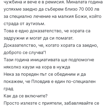
чужбина и вече е в ремисия. Миналата година
успяхме заедно да съберем близо 70 000 лв
за специално лечение на малкия Божи, който
страда от аутизъм.
Това е едно доказателство, че хората са
задружни и могат да си помагат.
Доказателство, че, когато хората са заедно,
доброто се случва“!
Тази година инициативата ще подпомогне
няколко каузи на хора в нужда
Нека за пореден път се обединим и да
покажем, че Пловдив е един по-специален
град
Как да се включите?
Просто излезте с приятели, забавлявайте се