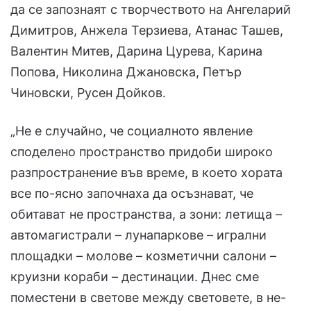
да се запознаят с творчеството на Ангеларий
Димитров, Анжела Терзиева, Атанас Ташев,
Валентин Митев, Дарина Цурева, Карина
Попова, Николина Джановска, Петър
Чиновски, Русен Дойков.
„Не е случайно, че социалното явление
споделено пространство придоби широко
разпространение във време, в което хората
все по-ясно започнаха да осъзнават, че
обитават не пространства, а зони: летища –
автомагистрали – лунапаркове – игрални
площадки – молове – козметични салони –
круизни кораби – дестинации. Днес сме
поместени в светове между световете, в не-