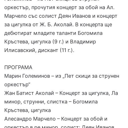
оркестър, прочутия концерт за обой на Ал.
Марчело със солист Деян Иванов и концерт
за цигулка от Ж. Б. Аколай. В концерта ще
дебютират младите таланти Богомила
Кръстева, цигулка (9 г.) и Владимир
Илисавский, дискант (11 г.).
ПРОГРАМА
Марин Големинов – из „Пет скици за струнен
оркестър“
Жан Батист Аколай – Концерт за цигулка, Ла
минор, струнни, слистка – Богомила
Кръстева, цигулка
Алесандро Марчело – Концерт за обой и
оркестър в ре минор, солист: Деян Иванов