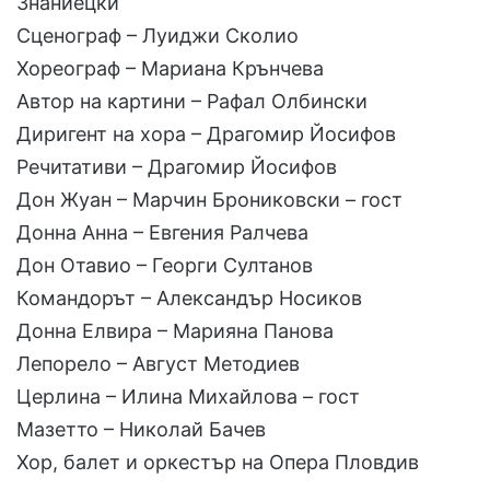
Знаниецки
Сценограф – Луиджи Сколио
Хореограф – Мариана Крънчева
Автор на картини – Рафал Олбински
Диригент на хора – Драгомир Йосифов
Речитативи – Драгомир Йосифов
Дон Жуан – Марчин Брониковски – гост
Донна Анна – Евгения Ралчева
Дон Отавио – Георги Султанов
Командорът – Александър Носиков
Донна Елвира – Марияна Панова
Лепорело – Август Методиев
Церлина – Илина Михайлова – гост
Мазетто – Николай Бачев
Хор, балет и оркестър на Опера Пловдив