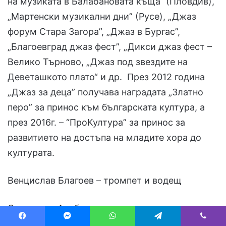
на музиката в Балабановата къща“ (Пловдив),
„Мартенски музикални дни” (Русе), „Джаз
форум Стара Загора”, „Джаз в Бургас”,
„Благоевград джаз фест”, „Дикси джаз фест –
Велико Търново, „Джаз под звездите на
Деветашкото плато“ и др. През 2012 година
„Джаз за деца” получава наградата „Златно
перо” за принос към българската култура, а
през 2016г. – “ПроКултура” за принос за
развитието на достъпа на младите хора до
културата.
Венцислав Благоев – тромпет и водещ
Станислав Арабаджиев – пиано
Facebook
Messenger
WhatsApp
Telegram
Viber