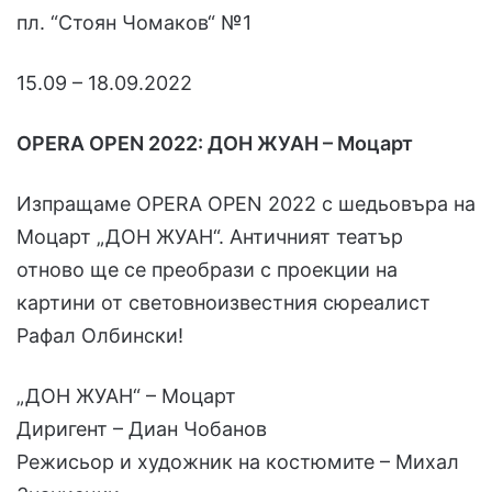
пл. “Стоян Чомаков“ №1
15.09 – 18.09.2022
OPERA OPEN 2022: ДОН ЖУАН – Моцарт
Изпращаме OPERA OPEN 2022 с шедьовъра на
Моцарт „ДОН ЖУАН“. Античният театър
отново ще се преобрази с проекции на
картини от световноизвестния сюреалист
Рафал Олбински!
„ДОН ЖУАН“ – Моцарт
Диригент – Диан Чобанов
Режисьор и художник на костюмите – Михал