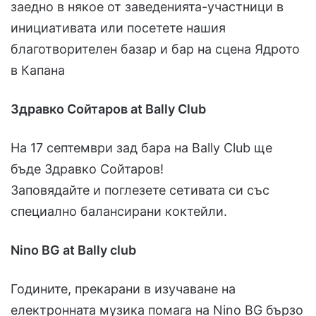
заедно в някое от заведенията-участници в
инициативата или посетете нашия
благотворителен базар и бар на сцена Ядрото
в Капана
Здравко Сойтаров at Bally Club
На 17 септември зад бара на Bally Club ще
бъде Здравко Сойтаров!
Заповядайте и поглезете сетивата си със
специално балансирани коктейли.
Nino BG at Bally club
Годините, прекарани в изучаване на
електронната музика помага на Nino BG бързо