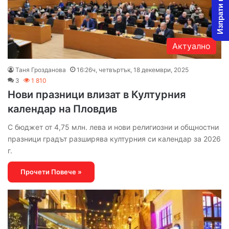
Изпрати новина
Актуално
Таня Грозданова
16:26ч, четвъртък, 18 декември, 2025
3
1 810
Нови празници влизат в Културния
календар на Пловдив
С бюджет от 4,75 млн. лева и нови религиозни и общностни
празници градът разширява културния си календар за 2026
г.
Прочети Повече »