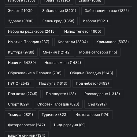
Гласове
(5983)
Градът
(31292)
Евала
(1068)
Живот
(11039)
Забавление
(8401)
Забравеният град
(1825)
Здраве
(3890)
Зелен град
(1358)
Избори
(5021)
Избор на редактора
(2415)
Изпод тепето
(4900)
Имоти в Пловдив
(237)
Квартали
(2304)
Криминале
(5973)
Култура
(9789)
Мнения
(12142)
Моите отговори
(115)
Новини
(54289)
Нощна смяна
(1484)
Образование в Пловдив
(736)
Община Пловдив
(2143)
ПУЛС
(2542)
Под лупа
(1613)
Под небето
(6493)
Под ножа
(2745)
По следите
(123)
Разследване
(1313)
Спорт
(829)
Спортен Пловдив
(820)
Съд
(2912)
Темида
(2821)
Туризъм
(323)
Фотогалерия
(174)
Фоторепортаж
(247)
Ъндърграунд
(89)
вашите снимки
(134)