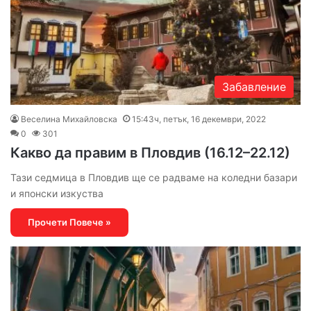
Забавление
Веселина Михайловска
15:43ч, петък, 16 декември, 2022
0
301
Какво да правим в Пловдив (16.12–22.12)
Тази седмица в Пловдив ще се радваме на коледни базари
и японски изкуства
Прочети Повече »