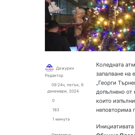
Коледната ат
Дежурен
запалване на 
Follow
Send
Редактор
on
an
„Георги Търне
09:24ч, петък, 6
X
email
декември, 2024
допълнено от 
които изпълни
0
неповторима 
183
1 минута
Инициативата 
Споделяне