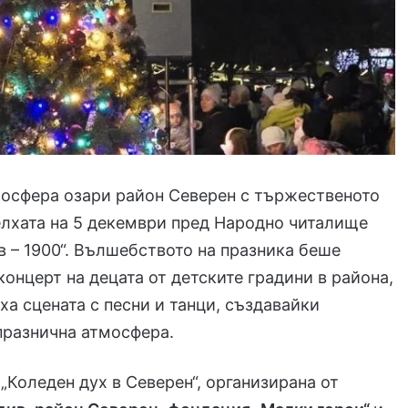
мосфера озари район Северен с тържественото
елхата на 5 декември пред Народно читалище
в – 1900“. Вълшебството на празника беше
концерт на децата от детските градини в района,
ха сцената с песни и танци, създавайки
празнична атмосфера.
„Коледен дух в Северен“, организирана от