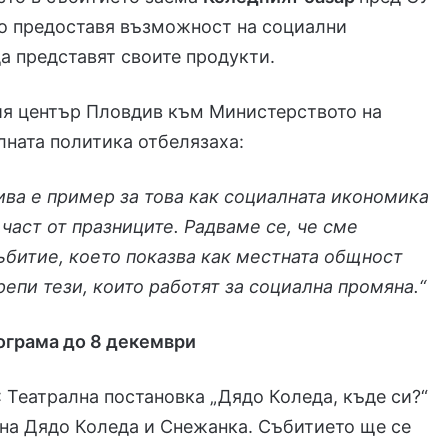
то предоставя възможност на социални
а представят своите продукти.
ия център Пловдив към Министерството на
лната политика отбелязаха:
ива е пример за това как социалната икономика
част от празниците. Радваме се, че сме
ъбитие, което показва как местната общност
епи тези, които работят за социална промяна.“
ограма до 8 декември
: Театрална постановка „Дядо Коледа, къде си?“
 на Дядо Коледа и Снежанка. Събитието ще се