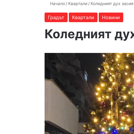
Начало
/
Квартали
/
Коледният дух засия
Градът
Квартали
Новини
Коледният дух