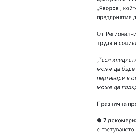
„Яворов“, кой
предприятия д
От Регионалн
труда и социа
„Тази инициат
може да бъде 
партньори в с
може да подкр
Празнична пр
●
7 декември
с гостуването