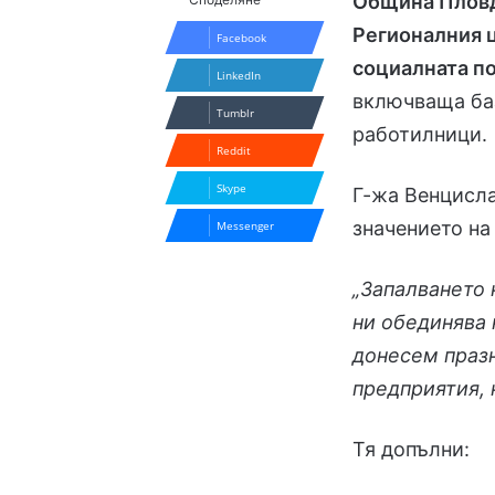
Община Плов
Регионалния 
Facebook
социалната п
LinkedIn
включваща баз
Tumblr
работилници.
Reddit
Skype
Г-жа Венцисла
значението на
Messenger
„Запалването 
ни обединява 
донесем празн
предприятия, 
Тя допълни: