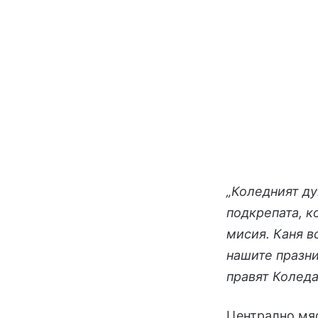
„Коледният ду
подкрепата, к
мисия. Каня в
нашите празни
правят Колед
Централно мя