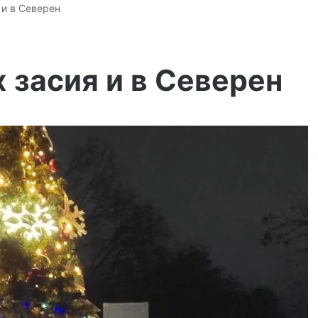
 и в Северен
 засия и в Северен