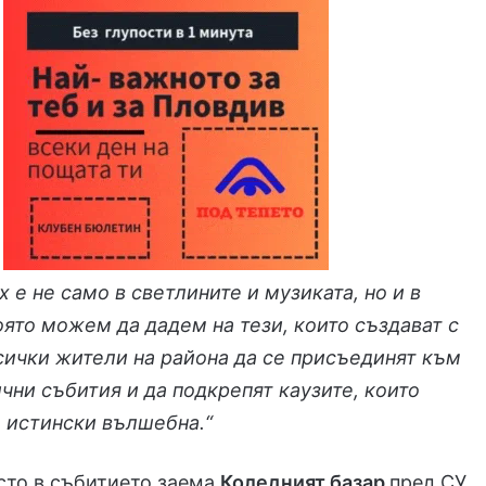
х е не само в светлините и музиката, но и в
оято можем да дадем на тези, които създават с
сички жители на района да се присъединят към
чни събития и да подкрепят каузите, които
а истински вълшебна.“
сто в събитието заема
Коледният базар
пред СУ