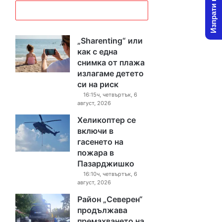
Изпрати новина
„Sharenting“ или
как с една
снимка от плажа
излагаме детето
си на риск
16:15ч, четвъртък, 6
август, 2026
Хеликоптер се
включи в
гасенето на
пожара в
Пазарджишко
16:10ч, четвъртък, 6
август, 2026
Район „Северен“
продължава
премахването на