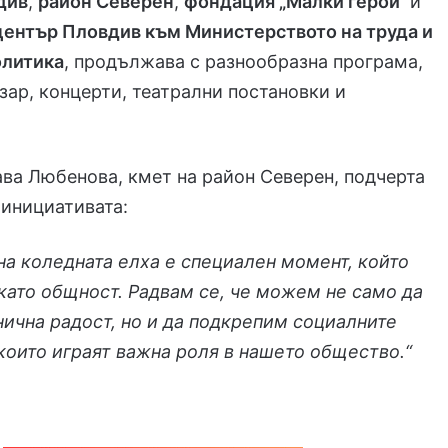
див
,
район Северен
,
фондация „Малки герои“
и
център Пловдив към Министерството на труда и
олитика
, продължава с разнообразна програма,
ар, концерти, театрални постановки и
ва Любенова, кмет на район Северен, подчерта
 инициативата:
на коледната елха е специален момент, който
като общност. Радвам се, че можем не само да
ична радост, но и да подкрепим социалните
които играят важна роля в нашето общество.“