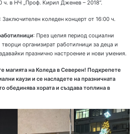
0 ч. в НЧ „Проф. Кирил Дженев – 2018“.
: Заключителен коледен концерт от 16:00 ч.
работилници
: През целия период социални
 творци организират работилници за деца и
здавайки празнично настроение и нови умения.
те магията на Коледа в Северен! Подкрепете
ални каузи и се насладете на празничната
то обединява хората и създава топлина в