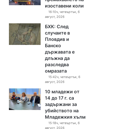
изоставени коли
16:10ч, четвъртък, 6
август, 2026
БХК: След
случаите в
Пловдив и
Банско
държавата е
длъжна да
разследва
омразата
15:42ч, четвъртък, 6
август, 2026
10 младежи от
14 до 17 г. са
задържани за
убийството на
Младежкия хълм
15:18ч, четвъртък, 6
август, 2026