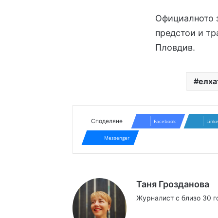
Официалното з
предстои и тр
Пловдив.
елха
Споделяне
Facebook
Link
Messenger
Таня Грозданова
Журналист с близо 30 г
Website
Facebook
X
YouTube
Instag