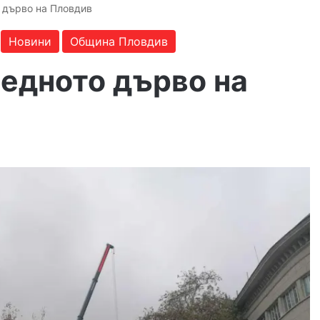
о дърво на Пловдив
Новини
Община Пловдив
ледното дърво на