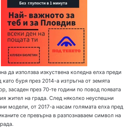
на да използва изкуствена коледна елха преди
д като буря през 2014-а изтръгна от земята
ор, засаден през 70-те години по повод появата
ия жител на града. След няколко неуспешни
чни модели, от 2017-а насам голямата елха пред
иканите се превърна в разпознаваем символ на
града.