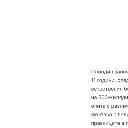
Пловдив започ
11 години, сле
естествения б
на 300-хилядн
опита с разли
Фонтана с пел
празниците в 