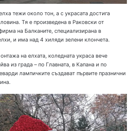
елха тежи около тон, а с украсата достига
оловина. Тя е произведена в Раковски от
фирма на Балканите, специализирана в
елхи, и има над 4 хиляди зелени клончета.
онтажа на елхата, коледната украса вече
йва из града – по Главната, в Капана и по
еварди лампичките създават първите празнични
ина.