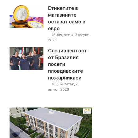
Етикетите в
магазините
остават само в
евро
16:10ч, петък, 7 август,
2026
Специален гост
от Бразилия
посети
пловдивските
пожарникари
16:00ч, петък, 7
август, 2026