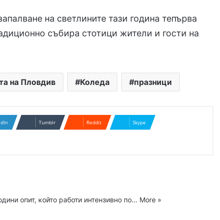
апалване на светлините тази година тепърва
адиционно събира стотици жители и гости на
та на Пловдив
Коледа
празници
edIn
Tumblr
Reddit
Skype
одини опит, който работи интензивно по…
More »
ram