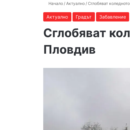
Начало
/
Актуално
/
Сглобяват коледнот
Актуално
Градът
Забавление
Сглобяват ко
Пловдив