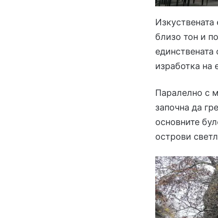
Изкуствената 
близо тон и п
единствената 
изработка на 
Паралелно с м
започна да гре
основните бул
острови светл