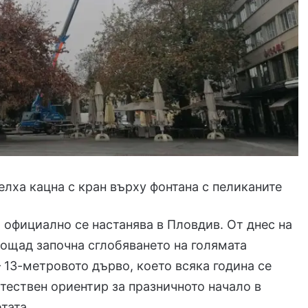
елха кацна с кран върху фонтана с пеликаните
 официално се настанява в Пловдив. От днес на
ощад започна сглобяването на голямата
– 13-метровото дърво, което всяка година се
тествен ориентир за празничното начало в
тата.