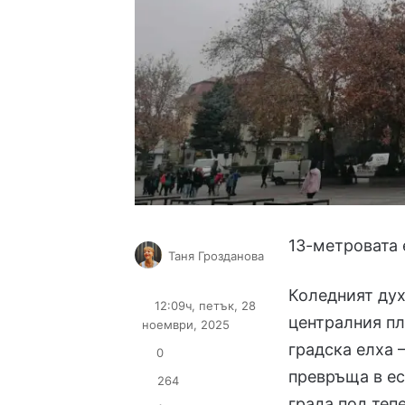
13-метровата 
Таня Грозданова
Follow
Send
Коледният дух
on
an
12:09ч, петък, 28
X
email
централния пл
ноември, 2025
градска елха 
0
превръща в ес
264
града под тепе