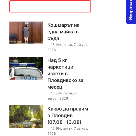
Изпрати новина
Кошмарът на
една майка в
съда
17:14ч, петък, 7 август,
2026
Над 5 кг
наркотици
иззети в
Пловдивско за
месец
16:38ч, петък, 7
август, 2026
Какво да правим
в Пловдив
(07.08– 13.08)
16:16ч, петък, 7 август,
2026