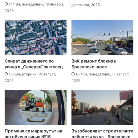
14:18ч, понеделник, 19 януари,
декември, 2025
2026
Спират движението по
ВиК ремонт блокира
улица в „Северен“ за месец
Брезовско шосе
15:59ч, вторник, 19 август,
16:47ч, понеделник, 11 август,
2025
2025
Променя се маршрутът на
Възобновяват строителните
автобусна линия №15
дейности по ул. „Брезовско