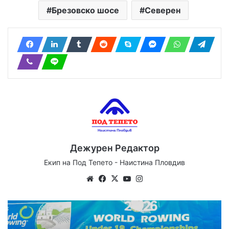
Брезовско шосе
Северен
Дежурен Редактор
Екип на Под Тепето - Наистина Пловдив
Website
Facebook
X
YouTube
Instagram