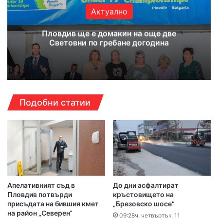
Актуално
Пловдив ще е домакин на още две
Световни по гребане догодина
Подобни статии
Апелативният съд в
До дни асфалтират
Пловдив потвърди
кръстовището на
присъдата на бившия кмет
„Брезовско шосе“
на район „Северен“
09:28ч, четвъртък, 11