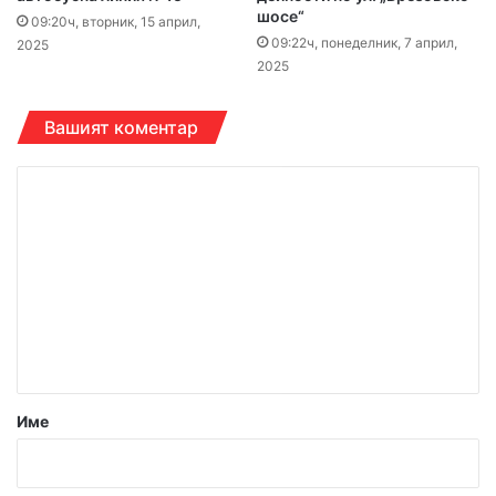
шосе“
09:20ч, вторник, 15 април,
09:22ч, понеделник, 7 април,
2025
2025
Вашият коментар
К
о
м
е
н
т
а
р
Име
:
*