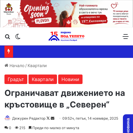
Търсене ...
Switch skin
М
Начало
/
Квартали
Градът
Квартали
Новини
Ограничават движението на
кръстовище в „Северен“
Follow
Send
Дежурен Редактор
09:52ч, петък, 14 ноември, 2025
on
an
0
215
Преди по-малко от минута
X
email