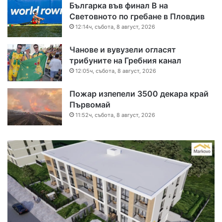
Българка във финал B на
Световното по гребане в Пловдив
12:14ч, събота, 8 август, 2026
Чанове и вувузели огласят
трибуните на Гребния канал
12:05ч, събота, 8 август, 2026
Пожар изпепели 3500 декара край
Първомай
11:52ч, събота, 8 август, 2026