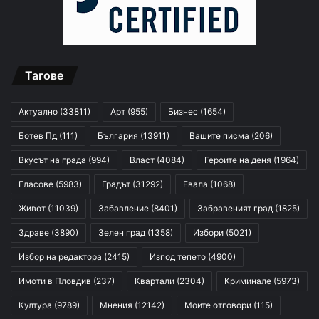
Тагове
Актуално
(33811)
Арт
(955)
Бизнес
(1654)
Ботев Пд
(111)
България
(13911)
Вашите писма
(206)
Вкусът на града
(994)
Власт
(4084)
Героите на деня
(1964)
Гласове
(5983)
Градът
(31292)
Евала
(1068)
Живот
(11039)
Забавление
(8401)
Забравеният град
(1825)
Здраве
(3890)
Зелен град
(1358)
Избори
(5021)
Избор на редактора
(2415)
Изпод тепето
(4900)
Имоти в Пловдив
(237)
Квартали
(2304)
Криминале
(5973)
Култура
(9789)
Мнения
(12142)
Моите отговори
(115)