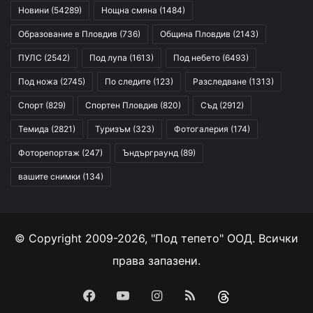
Новини
(54289)
Нощна смяна
(1484)
Образование в Пловдив
(736)
Община Пловдив
(2143)
ПУЛС
(2542)
Под лупа
(1613)
Под небето
(6493)
Под ножа
(2745)
По следите
(123)
Разследване
(1313)
Спорт
(829)
Спортен Пловдив
(820)
Съд
(2912)
Темида
(2821)
Туризъм
(323)
Фотогалерия
(174)
Фоторепортаж
(247)
Ъндърграунд
(89)
вашите снимки
(134)
© Copyright 2009-2026, "Под тепето" ООД. Всички
права запазени.
Facebook
YouTube
Instagram
RSS
Threads