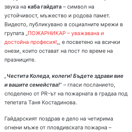
звука на
каба гайдата
– символ на
устойчивост, мъжество и родова памет.
Видеото, публикувано в социалните мрежи в
групата „
ПОЖАРНИКАР – уважавана и
достойна професия!
„, е посветено на всички
онези, които остават на пост по време на
празниците.
„
Честита Коледа, колеги! Бъдете здрави вие
и вашите семейства!
“ – гласи посланието,
споделено от PR-ът на пожарната в градаа под
тепетата Таня Костадинова.
Гайдарският поздрав е дело на четирима
огнени мъже от пловдивската пожарна –