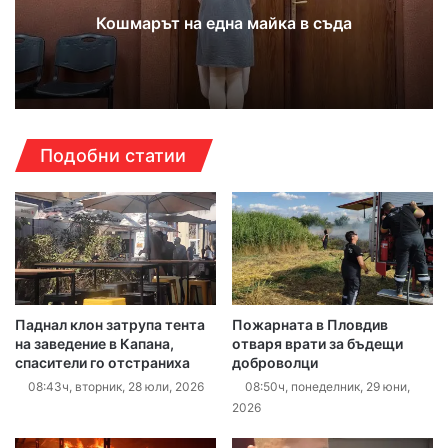
Кошмарът на една майка в съда
Подобни статии
Паднал клон затрупа тента
Пожарната в Пловдив
на заведение в Капана,
отваря врати за бъдещи
спасители го отстраниха
доброволци
08:43ч, вторник, 28 юли, 2026
08:50ч, понеделник, 29 юни,
2026