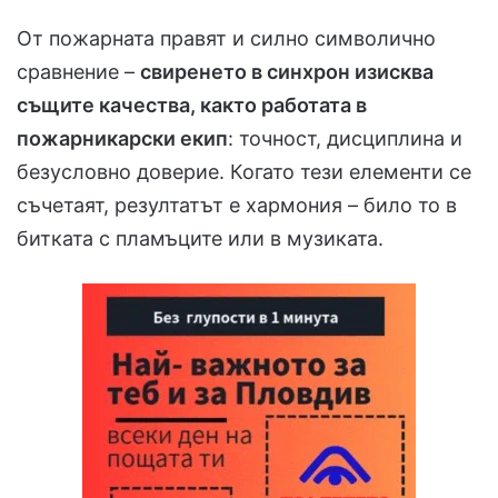
От пожарната правят и силно символично
сравнение –
свиренето в синхрон изисква
същите качества, както работата в
пожарникарски екип
: точност, дисциплина и
безусловно доверие. Когато тези елементи се
съчетаят, резултатът е хармония – било то в
битката с пламъците или в музиката.