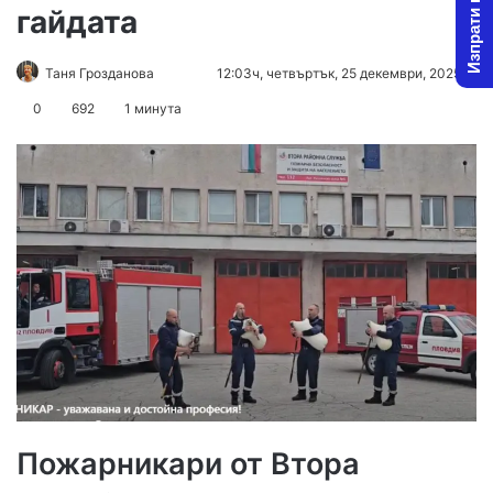
Изпрати новина
гайдата
Follow
Send
Таня Грозданова
12:03ч, четвъртък, 25 декември, 2025
on
an
0
692
1 минута
X
email
Пожарникари от Втора