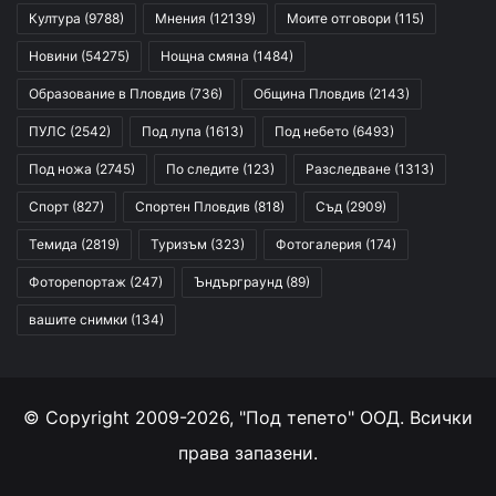
Култура
(9788)
Мнения
(12139)
Моите отговори
(115)
Новини
(54275)
Нощна смяна
(1484)
Образование в Пловдив
(736)
Община Пловдив
(2143)
ПУЛС
(2542)
Под лупа
(1613)
Под небето
(6493)
Под ножа
(2745)
По следите
(123)
Разследване
(1313)
Спорт
(827)
Спортен Пловдив
(818)
Съд
(2909)
Темида
(2819)
Туризъм
(323)
Фотогалерия
(174)
Фоторепортаж
(247)
Ъндърграунд
(89)
вашите снимки
(134)
© Copyright 2009-2026, "Под тепето" ООД. Всички
права запазени.