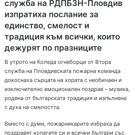
служба на РДПБЗН-Пловдив
изпратиха послание за
единство, смелост и
традиция към всички, които
дежурят по празниците
В утрото на Коледа огнеборци от Втора
служба на Пловдивската пожарна команда
докоснаха сърцата на хората с необичаен и
изключително емоционален поздрав – музика,
родена от българската традиция и изпълнена
с духа на смелостта.
Вместо с думи, пожарникарите избраха да
поздравят колегите си и всички българи със