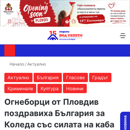
Търсене ...
Switch skin
М
Начало
/
Актуално
Актуално
България
Гласове
Градът
Криминале
Култура
Новини
Огнеборци от Пловдив
поздравиха България за
Коледа със силата на каба