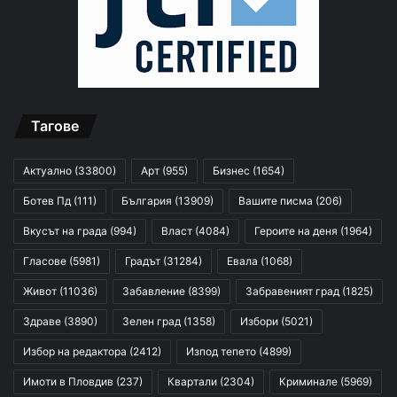
Тагове
Актуално
(33800)
Арт
(955)
Бизнес
(1654)
Ботев Пд
(111)
България
(13909)
Вашите писма
(206)
Вкусът на града
(994)
Власт
(4084)
Героите на деня
(1964)
Гласове
(5981)
Градът
(31284)
Евала
(1068)
Живот
(11036)
Забавление
(8399)
Забравеният град
(1825)
Здраве
(3890)
Зелен град
(1358)
Избори
(5021)
Избор на редактора
(2412)
Изпод тепето
(4899)
Имоти в Пловдив
(237)
Квартали
(2304)
Криминале
(5969)