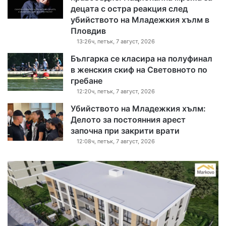
децата с остра реакция след
убийството на Младежкия хълм в
Пловдив
13:26ч, петък, 7 август, 2026
Българка се класира на полуфинал
в женския скиф на Световното по
гребане
12:20ч, петък, 7 август, 2026
Убийството на Младежкия хълм:
Делото за постоянния арест
започна при закрити врати
12:08ч, петък, 7 август, 2026