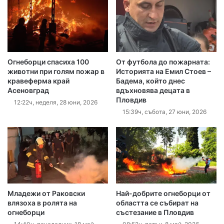
Огнеборци спасиха 100
От футбола до пожарната:
животни при голям пожар в
Историята на Емил Стоев –
кравеферма край
Бадема, който днес
Асеновград
вдъхновява децата в
Пловдив
12:22ч, неделя, 28 юни, 2026
15:39ч, събота, 27 юни, 2026
Младежи от Раковски
Най-добрите огнеборци от
влязоха в ролята на
областта се събират на
огнеборци
състезание в Пловдив